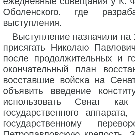
ежедневные совещания у К. Ф.
Оболенского, где разраб
выступления.
Выступление назначили на 1
присягать Николаю Павлови
после продолжительных и г
окончательный план восста
восставшие войска на Сена
объявить введение констит
использовать Сенат как
государственного аппарата
государственному перевор
Петропавловскую крепость, 