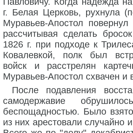
Павловичу. Когда надежда на
г. Белая Церковь, рухнула (
Муравьев-Апостол повернул 
рассчитывая сделать бросо
1826 г. при подходе к Триле
Ковалевкой, полк был встр
войск и расстрелян карте
Муравьев-Апостол схвачен и в
После подавления восст
самодержавие обрушил
беспощадностью. Было взято
из них арестовали случайно и
Всего же по "делу" декабрис