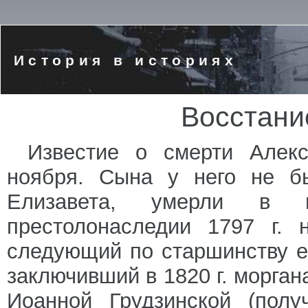
История в историях
Восстани
Известие о смерти Алек
ноября. Сына у него не б
Елизавета, умерли в 
престолонаследии 1797 г. 
следующий по старшинству ег
заключивший в 1820 г. морган
Иоанной Грудзинской (полу