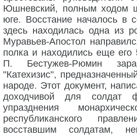
Юшневский, полным ходом ш
юге. Восстание началось в с
здесь находилась одна из р
Муравьев-Апостол направилс
полка и находились еще его 
П. Бестужев-Рюмин зара
"Катехизис", предназначенны
народе. Этот документ, напис
доходчивой для солдат ф
упразднения монархиче
республиканского правле
восставшим солдатам, н