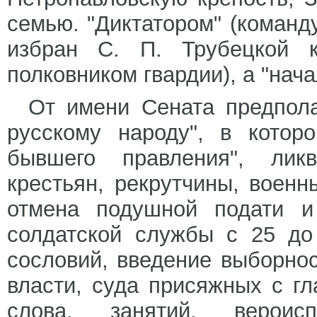
семью. "Диктатором" (коман
избран С. П. Трубецкой 
полковником гвардии), а "нач
От имени Сената предпола
русскому народу", в котор
бывшего правления", ликв
крестьян, рекрутчины, военн
отмена подушной подати и
солдатской службы с 25 до
сословий, введение выборно
власти, суда присяжных с г
слова, занятий, вероис