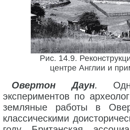
Рис. 14.9. Реконструкц
центре Англии и пр
Овертон Даун
.
Одни
экспериментов по археолог
земляные работы в Овер
классическими доисторичес
году Британская ассоци