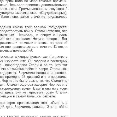
еда прибывала по мере течения времени.
просил Черчилля прислать дополнительное
 сложности. Промышленность выпускает 2
увидели американские «Студебеккеры»).
было ясно, какое значение придавалось
дания союза трех великих государств:
предотвратить войну. Сталин ответил, что
озможным. Черчилль, в общем и целом
Все это в прошлом. Не мне прощать. Бог
дставители не могли ответить на простой
л вне правительства в течение 11 лет, и
таточных полномочий.
обережье Франции (равно как Сицилию и
х изобретениях. Он говорил о последних
ь поблагодарил Сталина за то, что тот
ию английских войск в Каире. Сталин как
агодарите». Черчилля волновала степень
тся примерно 25 дивизий и что перевалы,
. Черчиллю было важно то, что Сталин не
дят. Сталин еще раз заверил Черчилля в
сторождения вокруг Баку и они ни в коем
их здесь, они не пересекут горы». Сталин
ормацию в самом большом секрете.
истократ провозгласил тост: «Смерть и
щий день Черчилль написал Эттли: «Мне