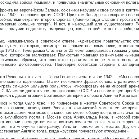
восходила войска Роммеля, и появились значительные основания полагат
в фронта на европейском Западе, союзники нарушили свое слово в крит
й на 1942 г. операции против СССР. При этом Запад резко сократил вое
требностями открытия второго фронта. (Именно тогда Сталин в ярости о
измеримо большие потери). И вот, в наихудший для существования Р
ь, получив поддержку американцев, взял на себя тяжесть сообщения
вых, напоминалось в советском ответе, «британское правительство о
 путем, во-вторых, несмотря на совместное коммюнике, относитель
до 1943 г.». Телеграмма Сталина от 23 июля завершалась горьким упрек
стью, которой он заслуживает. Полностью принимая во внимание нынешн
ерьезным образом, что советское правительство не может согласит
ических договоренностей. Недоверие советской стороны к западн
та Рузвельта тех лет — Гарри Гопкинс писал в июне 1942 г.: «Мы попр
лноправных партнеров». В этих нескольких фразах основа стратегичес
 играть слишком большую роль, чтобы игнорировать ее на мировой арене
обы США имели достаточное сдерживающее СССР и позволяющее преобла
щейся к дезинтеграции Британской империи и опоры в Азии на Китай как
ков и тогда было ясно, что принесение в жертву Советского Союза о
х союзников, покинувших Россию в критический момент ее истории.
е осознавали, чем может, в конечном счете, обернуться для англичан о
о английского посла в Москве сэра Арчибальда Кера, в которой гов
гативными последствиями и поэтому желательно как можно скорее ор
ал, что «получив телеграмму, Уинстон подскочил с места». Другой
дстерегает Англию тогда, когда «русские почувствуют отчуждение».
етиться в Астрахани или в любом другом месте: «Мы могли бы вме