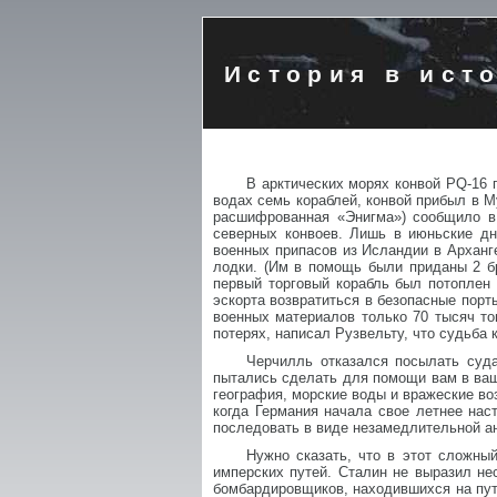
История в ист
В арктических морях конвой PQ-16 
водах семь кораблей, конвой прибыл в М
расшифрованная «Энигма») сообщило в 
северных конвоев. Лишь в июньские дн
военных припасов из Исландии в Арханг
лодки. (Им в помощь были приданы 2 бр
первый торговый корабль был потоплен
эскорта возвратиться в безопасные порт
военных материалов только 70 тысяч то
потерях, написал Рузвельту, что судьба
Черчилль отказался посылать суд
пытались сделать для помощи вам в ваше
география, морские воды и вражеские в
когда Германия начала свое летнее нас
последовать в виде незамедлительной ан
Нужно сказать, что в этот сложны
имперских путей. Сталин не выразил не
бомбардировщиков, находившихся на пути