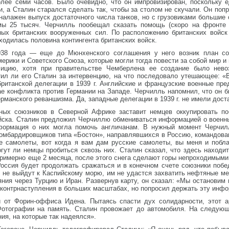
лее семи часов. Было очевидно, что он импровизирован, поскольку 
, а Сталин старался сделать так, чтобы за столом не скучали. Он по
налажен выпуск достаточного числа танков, но с грузовиками большие
мы 25 тысяч. Черчилль пообещал сказать помощь (скоро на фронте 
ых британских вооруженных сил. По расположению британских войск 
одилась половина контингента британских войск.
938 года — еще до Мюнхенского соглашения у него возник план соз
рики и Советского Союза, которые могли тогда повести за собой мир и 
лицию, хотя при правительстве Чемберлена ее создание было нев
тил ли его Сталин за интервенцию, на что последовало утешающее: «
ританской делегации в 1939 г. Английские и французские военные пре
ае конфликта против Германии на Западе. Черчилль напомнил, что он бы
ерманского реваншизма. Да, западные делегации в 1939 г. не имели дос
дных союзников в Северной Африке заставит немцев оккупировать п
ойска. Сталин предложил Черчиллю обмениваться информацией о военны
формация о них могла помочь англичанам. В нужный момент Черчилл
омбардировщиков типа «Бостон», направлявшихся в Россию, командован
е самолеты, вот когда я вам дам русские самолеты, вы меня и побл
гут ли немцы пробиться сквозь них. Сталин сказал, что здесь находи
римерно еще 2 месяца, после этого снега сделают горы непроходимыми
Россия будет продолжать сражаться и в конечном счете союзники побе
 не выйдут к Каспийскому морю, им не удастся захватить нефтяные ме
яния через Турцию и Иран. Развернув карту, он сказал: «Мы остановим 
н контрнаступления в больших масштабах, но попросил держать эту инф
от Форин-оффиса Идена. Пытаясь спасти дух солидарности, этот ар
Фотографии на память. Сталин провожает до автомобиля. На следую
ия, на которые так надеялся».