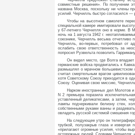
совместные решения». По получении э
названа Москва, поскольку ни члены п
усилий. Черчилль быстро согласился — 
Чтобы на высотном самолете пере
специальной камере имитировали высоту
у 67-летнего Черчилля оно в норме. В 
ночь на 1 августа 1942 г. неотапливае
союзнике, Черчилль весьма отчетливо п
Черчилль, во-первых, потребовал от а
ослабить свою ответственность за нео
попросил Рузвельта позволить Гарриман
Он видел место, где Волга впадает
германские войска продвигались к Кавка
размышлял о мрачном большевистском гос
считал смертельным врагом цивилизова
хотя Советскому Союзу приходится в од
Союзу. Оценивая свою миссию, Черчилль
Нарком иностранных дел Молотов и
N 2 премьера поразила исключительная
уставленный деликатесами, а затем, че
лампы подчеркивали белизну стен, хо
собственными руками ванны и раздевать
овладеть русской системой смешения го
На следующее утро он телеграфиро
трубкой, полузакрыв глаза и извергая
«прилагают огромные усилия, чтобы вырв
осторожных людей. Словами Черчилля: «М