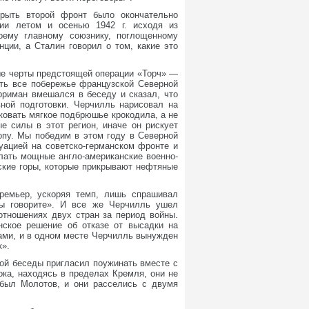
крыть второй фронт было окончательно
ции летом и осенью 1942 г. исходя из
оему главному союзнику, поглощенному
ции, а Сталин говорил о том, какие это
ые черты предстоящей операции «Торч» —
ить все побережье французской Северной
рриман вмешался в беседу и сказал, что
вной подготовки. Черчилль нарисовал на
ковать мягкое подбрюшье крокодила, а не
е силы в этот регион, иначе он рискует
опу. Мы победим в этом году в Северной
уацией на советско-германском фронте и
лать мощные англо-американские военно-
ские горы, которые прикрывают нефтяные
ремьер, ускоряя темп, лишь спрашивал
вы говорите». И все же Черчилль ушел
отношениях двух стран за период войны.
нское решение об отказе от высадки на
цами, и в одном месте Черчилль вынужден
к».
ой беседы пригласил поужинать вместе с
ка, находясь в пределах Кремля, они не
ибыл Молотов, и они расселись с двумя