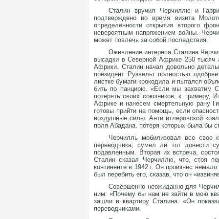
Сталин вручил Черчиллю и Гарри
подтверждено во время визита Молот
определенности открытия второго фро
невероятным напряжением войны. Черчи
может повлечь за собой последствия.
Оживление интереса Сталина Черчи
высадки в Северной Африке 250 тысяч 
Африки. Сталин начал довольно детальн
президент Рузвельт полностью одобряе
листке бумаги крокодила и пытался объя
бить по панцирю. «Если мы захватим С
потерять своих союзников, к примеру,
Африке и нанесем смертельную рану Ги
готовы прийти на помощь, если опаснос
воздушные силы. Антигитлеровской коал
поля Абадана, потеря которых была бы с
Черчилль мобилизовал все свое к
переводчика, сумел ли тот донести с
подавленным. Вторая их встреча, состо
Сталин сказал Черчиллю, что, стоя пе
континенте в 1942 г. Он произнес немал
был перебить его, сказав, что он «извин
Совершенно неожиданно для Черчилл
ним: «Почему бы нам не зайти в мою кв
зашли в квартиру Сталина. «Он показ
переводчиками.