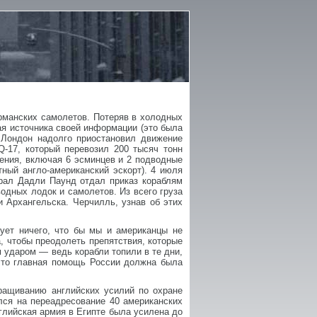
ерманских самолетов. Потеряв в холодных
ая источника своей информации (это была
 Лондон надолго приостановил движение
-17, который перевозил 200 тысяч тонн
дения, включая 6 эсминцев и 2 подводные
ный англо-американский эскорт). 4 июля
рал Дадли Паунд отдал приказ кораблям
одных лодок и самолетов. Из всего груза
 Архангельска. Черчилль, узнав об этих
ует ничего, что бы мы и американцы не
, чтобы преодолеть препятствия, которые
ударом — ведь корабли топили в те дни,
 что главная помощь России должна была
аращиванию английских усилий по охране
лся на переадресование 40 американских
глийская армия в Египте была усилена до