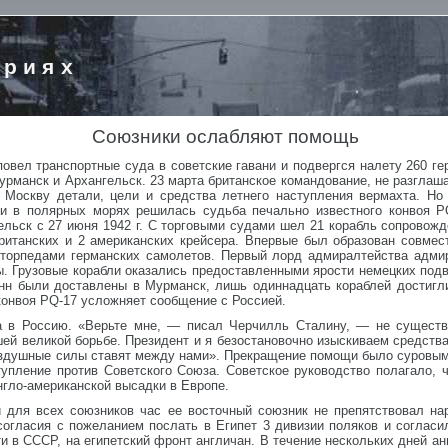
ориях
Союзники ослабляют помощь
повел транспортные суда в советские гавани и подвергся налету 260 г
урманск и Архангельск. 23 марта британское командование, не разглаш
Москву детали, цели и средства летнего наступления вермахта. Но
и в полярных морях решилась судьба печально известного конвоя PQ
ельск с 27 июня 1942 г. С торговыми судами шел 21 корабль сопровож
итанских и 2 американских крейсера. Впервые был образован совмест
 торпедами германских самолетов. Первый лорд адмиралтейства адми
ы. Грузовые корабли оказались предоставленными ярости немецких подв
нн были доставлены в Мурманск, лишь одиннадцать кораблей достигли
 конвоя PQ-17 усложняет сообщение с Россией.
а в Россию. «Верьте мне, — писал Черчилль Сталину, — не существ
й великой борьбе. Президент и я безостановочно изыскиваем средства
оздушные силы ставят между нами». Прекращение помощи было суровым 
тупление против Советского Союза. Советское руководство полагало,
гло-американской высадки в Европе.
й для всех союзников час ее восточный союзник не препятствовал н
согласия с пожеланием послать в Египет 3 дивизии поляков и согласи
 в СССР, на египетский фронт англичан. В течение нескольких дней ан