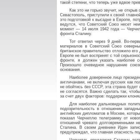
такой степени, что теперь уже вдвое пре
Как это ни горько звучит, не откры
Севастополь, приступили к своей главно
это подготовкой к высадке в Европе, по
ведутся, что Советский Союз несет не
момент — 14 июля 1942 года — Черчилл
фронта Сталину.
Тот ответил через 9 дней. Во-пер
материалов в Советский Союз северным
британское правительство отложило его 
Европе не был воспринят с той серьезно
фронте, я должен указать наиболее с
Произошло очевидное нарушение союзн
основания.
Наиболее доверенное лицо президен
англичанами, не включая русских как по
не обойтись без СССР, эта страна будет
не согласятся. Важно сделать так, чт
за счет двух факторов: поддержки клоня
Для наиболее дальновидных полити
подозрительность в отношении западны
английских дипломатов в Москве, которы
показал Черчиллю телеграмму от новог
отношений чревато долговременными не
Сталина. В своем дневнике Иден запис
предупреждал, что главная опасность по
Черчилль предложил Сталину встр