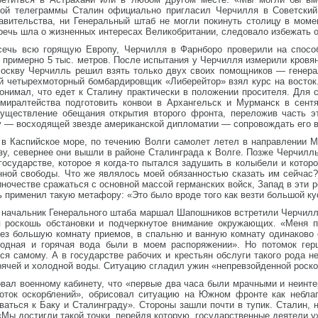
той телеграммы Сталин официально пригласил Черчилля в Советски
равительства, ни Генеральный штаб не могли покинуть столицу в мом
речь шла о жизненных интересах Великобритании, следовало избежать 
сечь всю горящую Европу, Черчилля в Фарнборо проверили на спосо
 примерно 5 тыс. метров. После испытания у Черчилля измерили кровя
Москву Черчилль решил взять только двух своих помощников — генера
мый четырехмоторный бомбардировщик «Либерейтор» взял курс на восто
онимал, что едет к Сталину практически в положении просителя. Для 
дмиралтейства подготовить конвои в Архангельск и Мурманск в сент
существление обещания открытия второго фронта, переложив часть э
у — восходящей звезде американской дипломатии — сопровождать его в
 в Каспийское море, по течению Волги самолет летел в направлении М
зу, севернее они вышли в районе Сталинграда к Волге. Позже Черчилл
ударстве, которое я когда-то пытался задушить в колыбели и которое
нной свободы. Что же являлось моей обязанностью сказать им сейчас
иночестве сражаться с основной массой германских войск, Запад в эт
 применил такую метафору: «Это было вроде того как везти большой ку
 начальник Генерального штаба маршал Шапошников встретили Черчилля
 роскошь обстановки и подчеркнутое внимание окружающих. «Меня пр
рез большую комнату приемов, в спальню и ванную комнату одинаково 
лодная и горячая вода были в моем распоряжении». Но потомок гер
ся самому. А в государстве рабочих и крестьян обслуги такого рода 
рячей и холодной воды. Ситуацию сгладил ужин «непревзойденной роск
вал военному кабинету, что «первые два часа были мрачными и неинте
 поток оскорблений», обрисовал ситуацию на Южном фронте как небл
аться к Баку и Сталинграду». Стороны зашли почти в тупик. Сталин, 
ы достигли такой точки, перейдя которую, государственные деятели уж