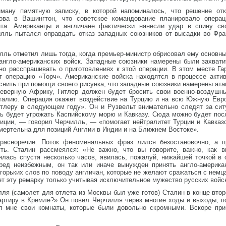
ману памятную записку, в которой напоминалось, что решение от
ова в Вашингтон, что советское командование планировало опера
нта. Американцы и англичане фактически нанесли удар в спину св
лль пытался оправдать отказ западных союзников от высадки во Фран
лль отметил лишь тогда, когда премьер-министр обрисовал ему основн
англо-американских войск. Западные союзники намерены были захват
о расспрашивать о приготовлениях к этой операции. В этом месте Га
т операцию «Торч». Американские войска находятся в процессе акти
снить при помощи своего рисунка, что западные союзники намерены ата
еверную Африку, Гитлер должен будет бросить свои военно-воздушны
 Италию. Операция окажет воздействие на Турцию и на всю Южную Евр
тлеру в следующем году». Он и Рузвельт внимательно следят за сит
ть будет угрожать Каспийскому морю и Кавказу. Сюда можно будет пос
иции, — говорил Черчилль, — «помогает нейтралитет Турции и Кавказ
мертельна для позиций Англии в Индии и на Ближнем Востоке».
расноречие. Поток феноменальных фраз лился безостановочно, а п
уть. Сталин рассмеялся: «Не важно, что вы говорите, важно, как 
ялась спустя несколько часов, явилась, пожалуй, нижайшей точкой в 
ред неизбежным, он так или иначе вынужден принять англо-америка
о горьких слов по поводу англичан, которые не желают сражаться с нем
яет эту ремарку только учитывая исключительное мужество русских войс
я (самолет для отлета из Москвы был уже готов) Сталин в конце втор
артиру в Кремле?» Он повел Черчилля через многие ходы и выходы, по
ал мне свои комнаты, которые были довольно скромными. Вскоре пр