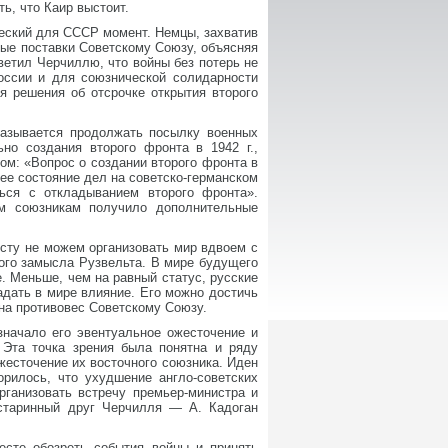
ь, что Каир выстоит.
ический для СССР момент. Немцы, захватив
нные поставки Советскому Союзу, объясняя
тветил Черчиллю, что войны без потерь не
оссии и для союзнической солидарности
 решения об отсрочке открытия второго
тказывается продолжать посылку военных
но создания второго фронта в 1942 г.,
ом: «Вопрос о создании второго фронта в
ее состояние дел на советско-германском
ься с откладыванием второго фронта».
ым союзникам получило дополнительные
осту не можем организовать мир вдвоем с
кого замысла Рузвельта. В мире будущего
. Меньше, чем на равный статус, русские
дать в мире влияние. Его можно достичь
 на противовес Советскому Союзу.
значало его эвентуальное ожесточение и
 Эта точка зрения была понятна и ряду
жесточение их восточного союзника. Иден
орилось, что ухудшение англо-советских
ганизовать встречу премьер-министра и
 старинный друг Черчилля — А. Кадоган
сте обозреть события войны и принять