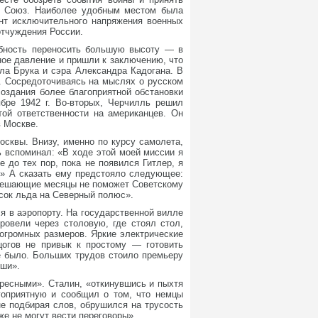
й Союз. Наиболее удобным местом была
ент исключительного напряжения военных
отчуждения России.
бность переносить большую высоту — в
ное давление и пришли к заключению, что
ла Брука и сэра Александра Кадогана. В
к. Сосредоточиваясь на мыслях о русском
создания более благоприятной обстановки
ябре 1942 г. Во-вторых, Черчилль решил
той ответственности на американцев. Он
 Москве.
осквы. Внизу, именно по курсу самолета,
ь вспоминал: «В ходе этой моей миссии я
 до тех пор, пока не появился Гитлер, я
?» А сказать ему предстояло следующее:
и решающие месяцы не поможет Советскому
сок льда на Северный полюс».
 в аэропорту. На государственной вилле
овели через столовую, где стоял стол,
огромных размеров. Яркие электрические
цогов не привык к простому — готовить
не было. Больших трудов стоило премьеру
оши».
ресными». Сталин, «откинувшись и пыхтя
агоприятную и сообщил о том, что немцы
не подбирая слов, обрушился на трусость
е не могут вести переговоры».