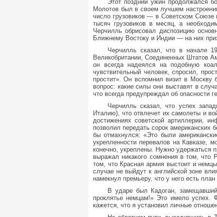
Этот поздний ужин продолжался бо
Молотов был в своем лучшем настроении
число грузовиков — в Советском Союзе 
тысяч грузовиков в месяц, а необходи
Черчилль обрисовал диспозицию основн
Ближнему Востоку и Индии — на них прих
Черчилль сказал, что в начале 1
Великобритании, Соединенных Штатов Аме
он всегда надеялся на подобную коа
чувствительный человек, спросил, прос
простит». Он вспомнил визит в Москву б
вопрос: какие силы они выставят в случ
что всегда предупреждал об опасности г
Черчилль сказал, что успех запа
Италию), что отвлечет их самолеты и в
достижениях советской артиллерии, ин
позволил передать сорок американских б
бы отмахнулся: «Это были американски
укрепленности перевалов на Кавказе, мо
конечно, укреплены. Нужно удержаться п
выражал никакого сомнения в том, что 
том, что Красная армия выстоит и немцы
случае не выйдут к английской зоне вли
намекнул премьеру, что у него есть пла
В ударе был Кадоган, замещавший 
проклятье немцам!» Это имело успех. 
кажется, что я установил личные отношен