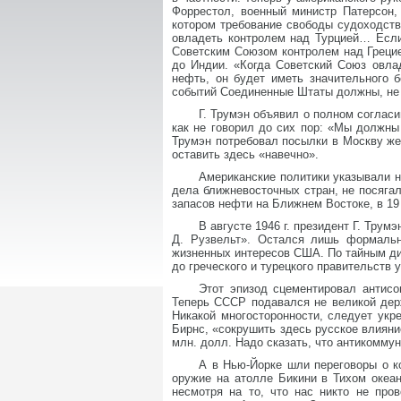
Форрестол, военный министр Патерсон,
котором требование свободы судоходст
овладеть контролем над Турцией… Если
Советским Союзом контролем над Греци
до Индии. «Когда Советский Союз овлад
нефть, он будет иметь значительного 
событий Соединенные Штаты должны, не 
Г. Трумэн объявил о полном согласи
как не говорил до сих пор: «Мы должны
Трумэн потребовал посылки в Москву же
оставить здесь «навечно».
Американские политики указывали 
дела ближневосточных стран, не посягал
запасов нефти на Ближнем Востоке, в 19
В августе 1946 г. президент Г. Тру
Д. Рузвельт». Остался лишь формальн
жизненных интересов США. По тайным ди
до греческого и турецкого правительств 
Этот эпизод сцементировал антисо
Теперь СССР подавался не великой дер
Никакой многосторонности, следует укр
Бирнс, «сокрушить здесь русское влияни
млн. долл. Надо сказать, что антикомм
А в Нью-Йорке шли переговоры о к
оружие на атолле Бикини в Тихом океа
несмотря на то, что нас никто не про