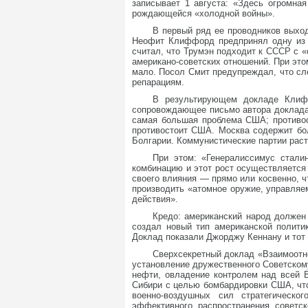
записывает 1 августа: «Здесь огромна
рождающейся «холодной войны».
В первый ряд ее проводников выхо
Неофит Клиффорд предпринял одну из п
считал, что Трумэн подходит к СССР с 
американо-советских отношений. При это
мало. Посол Смит предупреждал, что сл
репарациям.
В результирующем докладе Клиф
сопровождающее письмо автора доклада
самая большая проблема США; противо
противостоит США. Москва содержит бо
Болгарии. Коммунистические партии раст
При этом: «Генералиссимус стали
комбинацию и этот рост осуществляется
своего влияния — прямо или косвенно, 
производить «атомное оружие, управляе
действия».
Кредо: американский народ должен
создал новый тип американской полити
Доклад показали Джорджу Кеннану и тот
Сверхсекретный доклад «Взаимоотн
установление дружественного Советскому
нефти, овладение контролем над всей 
Сибири с целью бомбардировки США, что
военно-воздушных сил стратегическо
эффективного распространения советс