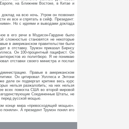
Европе, на Ближнем Востоке, в Китае и
ь доклад на всю ночь. Утром он позвонил
ти их все и спрятать в сейф. Президент:
сскими». Но с идеями и выводами доклада
ное в его речи в Мэдисон-Гардене было
ой сложностью становятся не некоторые
равые в американском правительстве были
дет в отставку. Трумэн приказал Бирнсу
оллеса. Он 100-процентный пацифист. Он
вантюристов из политбюро. Я не понимаю
овал отставки своего министра и послал
администрацию. Правые в американском
литики. Он цитировал Уоллеса и Энтони
же деле он подвергал критике весь курс
орых нельзя разжалобить; на них нельзя
лее всех помогла США во второй мировой
Благоденствующие Соединенные Штаты, не
м перед русской мощью.
юбом конце мира «превосходящей мощью».
но поняли». А президент Трумэн понял его