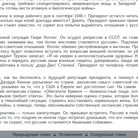
 доклад требовал сконцентрировать американскую мощь в Западной 
ь готовы вести атомную и биологическую войны».
ну в конце рабочего дня в сентябре 1946 г. Президент остался читат
олько еще копий доклада имеется? Девять. Президент приказал принес
н станет известен, то сорвет все попытки выработать отношения с ру
енкой ситуации Генри Уоллес. Он осудил репрессии в СССР, но глав
ию занимаем мы, тем более жесткими становятся русские». Подлинн
о-советские отношения. Уоллес обвинил республиканцев и англичан. П
ллесу будет позволено вступать по вопросам внешней политики, он уй
зидент Трумэн записал: «Я не уверен в интеллектуальном здоровье У
илы и передать русским наши военные секреты, доверившись банде а
аботажа в пользу „дяди Джо“ Сталина“. Президент по телефону потреб
, как бы беспокоясь о будущей репутации президента, и покинул 
 Джордж Кеннан разъезжал по стране, разъясняя смысл советской по
 указывал на то, что у США в Европе нет достаточно сил. На самом 
щий интересам страны. «Обитатели Кремля — безжалостные люди, кот
вызов требует ответа». Это была неверная оценка страны, которая бо
ь в тяжелейшей ситуации, стремясь восстановить нормальную жизнь. 
войны, о помощи, теперь обосновывали собственную экспансию страхо
тернатива — только капитуляция. Он призывал встретить Россию в л
ло то, что позднее он многие годы потратил доказывая, что его «невер
г. он сказал, что русские «становятся бешеными собаками».
Предыдущая глава
Оглавление
Следующая глава