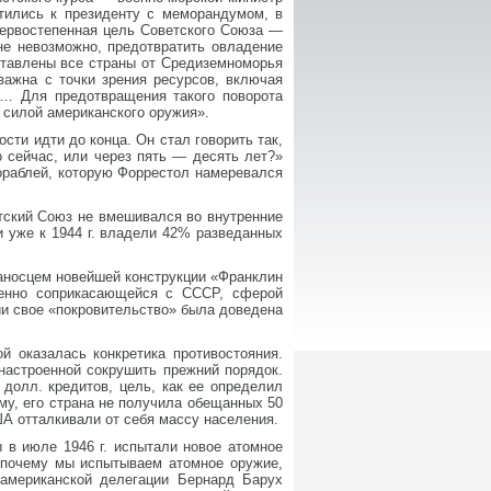
атились к президенту с меморандумом, в
Первостепенная цель Советского Союза —
не невозможно, предотвратить овладение
ставлены все страны от Средиземноморья
важна с точки зрения ресурсов, включая
е… Для предотвращения такого поворота
 силой американского оружия».
сти идти до конца. Он стал говорить так,
 сейчас, или через пять — десять лет?»
ораблей, которую Форрестол намеревался
тский Союз не вмешивался во внутренние
и уже к 1944 г. владели 42% разведанных
вианосцем новейшей конструкции «Франклин
венно соприкасающейся с СССР, сферой
ии свое «покровительство» была доведена
й оказалась конкретика противостояния.
настроенной сокрушить прежний порядок.
долл. кредитов, цель, как ее определил
му, его страна не получила обещанных 50
А отталкивали от себя массу населения.
 в июле 1946 г. испытали новое атомное
, почему мы испытываем атомное оружие,
 американской делегации Бернард Барух