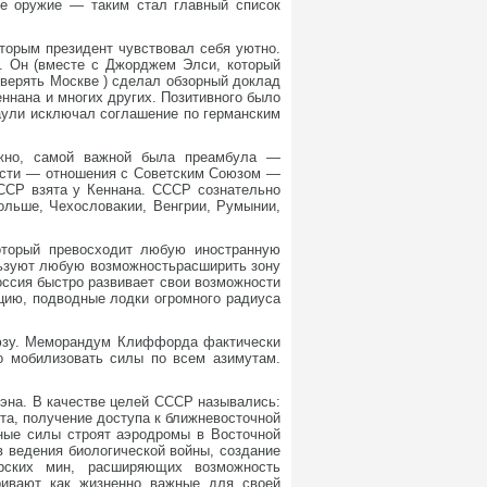
ное оружие — таким стал главный список
торым президент чувствовал себя уютно.
. Он (вместе с Джорджем Элси, который
оверять Москве ) сделал обзорный доклад
ннана и многих других. Позитивного было
аули исключал соглашение по германским
жно, самой важной была преамбула —
ности — отношения с Советским Союзом —
ССР взята у Кеннана. СССР сознательно
ольше, Чехословакии, Венгрии, Румынии,
оторый превосходит любую иностранную
льзуют любую возможностьрасширить зону
оссия быстро развивает свои возможности
цию, подводные лодки огромного радиуса
оюзу. Меморандум Клиффорда фактически
о мобилизовать силы по всем азимутам.
эна. В качестве целей СССР назывались:
та, получение доступа к ближневосточной
нные силы строят аэродромы в Восточной
в ведения биологической войны, создание
орских мин, расширяющих возможность
ривают как жизненно важные для своей