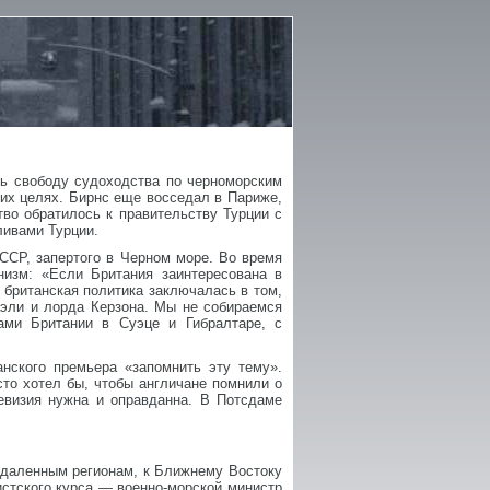
ь свободу судоходства по черноморским
их целях. Бирнс еще восседал в Париже,
тво обратилось к правительству Турции с
ливами Турции.
ССР, запертого в Черном море. Во время
низм: «Если Британия заинтересована в
 британская политика заключалась в том,
аэли и лорда Керзона. Мы не собираемся
ами Британии в Суэце и Гибралтаре, с
нского премьера «запомнить эту тему».
сто хотел бы, чтобы англичане помнили о
ревизия нужна и оправданна. В Потсдаме
тдаленным регионам, к Ближнему Востоку
нистского курса — военно-морской министр