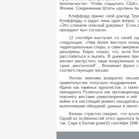
безопасности». Чтобы «защитить США»,
Японии. Соединенные Штаты «должны быт
Клиффорд принес свой доклад Трумэ
Клиффорду и задал лишь один вопрос: ск
«Это слишком опасный документ. Если о
президент был согласен.
12 сентября выступил со своей оц
следующее: «Чем более жесткую позиц
территориальные споры, а сами американ
разъярены. Бирнс сказал, что, если Уо
расслабиться и выпить. В дневнике пре
желает распустить наши вооруженные с
таких „мечтателей"… Возникает фронт с
соответствующее письмо.
Уоллес вежливо возвратил письмо
правительстве получали поздравления.
Идена как наивных идеалистов, а также
президента Рузвельта как противореча
повлиять жестами умиротворения и чей 
войне и в настоящий момент находилас
выполнившие обещаний, данных в пекле 
Кеннан страстно говорил, что аль
Одной из особенностей этого идеолога бы
так. Сидя в Белом доме10 сентября 1946 