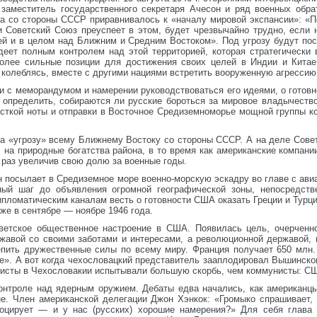
 заместитель государственного секретаря Ачесон и ряд военных обр
ва со стороны СССР приравнивалось к «началу мировой экспансии»: «
 Советский Союз преуспеет в этом, будет чрезвычайно трудно, если 
ей и в целом над Ближним и Средним Востоком». Под угрозу будут по
еет полным контролем над этой территорией, которая стратегически 
более сильные позиции для достижения своих целей в Индии и Кита
колеблясь, вместе с другими нациями встретить вооруженную агрессию
и с меморандумом и намерении руководствоваться его идеями, о готовно
 определить, собираются ли русские бороться за мировое владычество
сткой ноты и отправки в Восточное Средиземноморье мощной группы к
на «угрозу» всему Ближнему Востоку со стороны СССР. А на деле Сове
 на природные богатства района, в то время как американские компани
 раз увеличив свою долю за военные годы.
мэн посылает в Средиземное море военно-морскую эскадру во главе с а
ый шаг до объявления огромной географической зоны, непосредст
пломатическим каналам весть о готовности США оказать Греции и Турц
уже в сентябре — ноябре 1946 года.
ветское общественное настроение в США. Появилась цель, очерченно
жавой со своими заботами и интересами, а революционной державой, 
епить дружественные силы по всему миру. Франция получает 650 млн. 
е». А вот когда чехословацкий представитель зааплодировал Вышинско
унисты в Чехословакии испытывали большую скорбь, чем коммунисты: СШ
онтроле над ядерным оружием. Дебаты едва начались, как американцы
не. Член американской делегации Джон Хэнкок: «Громыко спрашивает
воцирует — и у нас (русских) хорошие намерения?» Для себя глава