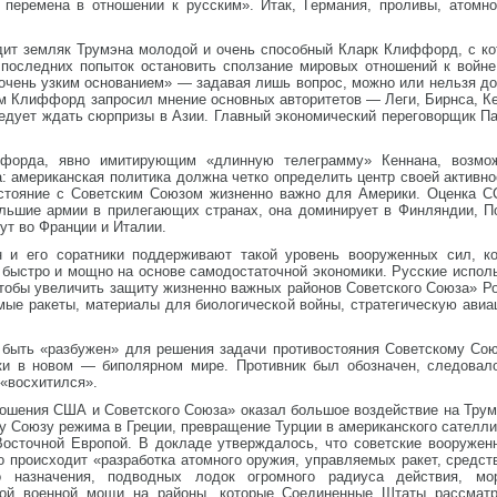
я перемена в отношении к русским». Итак, Германия, проливы, атом
дит земляк Трумэна молодой и очень способный Кларк Клиффорд, с ко
оследних попыток остановить сползание мировых отношений к войне
«очень узким основанием» — задавая лишь вопрос, можно или нельзя д
м Клиффорд запросил мнение основных авторитетов — Леги, Бирнса, Ке
едует ждать сюрпризы в Азии. Главный экономический переговорщик П
форда, явно имитирующим «длинную телеграмму» Кеннана, возмо
: американская политика должна четко определить центр своей актив
стояние с Советским Союзом жизненно важно для Америки. Оценка С
льшие армии в прилегающих странах, она доминирует в Финляндии, П
ут во Франции и Италии.
н и его соратники поддерживают такой уровень вооруженных сил, к
 быстро и мощно на основе самодостаточной экономики. Русские испо
чтобы увеличить защиту жизненно важных районов Советского Союза» Р
мые ракеты, материалы для биологической войны, стратегическую авиа
 быть «разбужен» для решения задачи противостояния Советскому С
ки в новом — биполярном мире. Противник был обозначен, следовал
 «восхитился».
ошения США и Советского Союза» оказал большое воздействие на Трум
 Союзу режима в Греции, превращение Турции в американского сателли
Восточной Европой. В докладе утверждалось, что советские вооруже
 происходит «разработка атомного оружия, управляемых ракет, средст
го назначения, подводных лодок огромного радиуса действия, м
кой военной мощи на районы, которые Соединенные Штаты рассмат