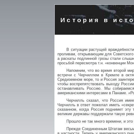
История в ист
В ситуации растущей враждебности
проливам, открывающим для Советского 
а раскаты подлинной грозы стали слышны
просьбой пересмотра т.н. «конвенции Мо
Напомним, что во время второй ми
встречи с Черчиллем в Кремле в октяб
Средиземном море, то и Россия заинтер
чтобы воспрепятствовать выходу России
останавливать Россию. Мы собираемся
американскими интересами в Панаме. «Р
Черчилль сказал, что Россия имее
Черчилль в ответ пожелал иметь «секрет
сказанном, когда Россия поднимет эту
великие державы поддержали такую рев
Прошло не так много времени, и это
Прежде Соединенным Штатам весьма
в частности. Теперь у американского рук