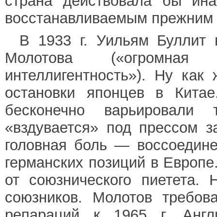
страна действовала бы ина
восстанавливаемым прежним 
В 1933 г. Уильям Буллит
Молотова («огромная
интеллигентность»). Ну как
остановки японцев в Китае
бесконечно варьировали
«вздувается» под прессом з
головная боль — воссоедине
германских позиций в Европе
от союзнического пиетета.
союзников. Молотов требов
репараций к 1965 г. Англ