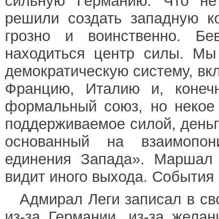
сильную Германию. Что н
решили создать западную к
грозно и воинственно. Бе
находиться центр силы. Мы
демократическую систему, вк
Францию, Италию и, конеч
формальный союз, но некое
поддерживаемое силой, деньг
основанный на взаимопон
единения Запада». Маршал 
видит иного выхода. События
Адмирал Леги записал в св
из-за Германии, из-за жела