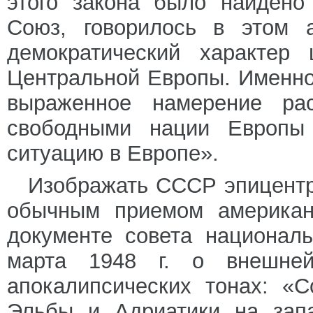
этого закона было найдено
Союз, говорилось в этом а
демократический характер
Центральной Европы. Именно 
выраженное намерение рас
свободными нации Европы
ситуацию в Европе».
Изображать СССР эпицентр
обычным приемом американ
документе совета национал
марта 1948 г. о внешне
апокалипсических тонах: «
Эльбы и Адриатики на зап