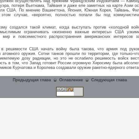
 должен осуществлять над прежним Французским Индокитаем — Камбо
эра, потеря Вьетнама, Тайваня и даже еле заметных на карте Азии ос
для США. По мнению Вашингтона, Япония, Южная Корея, Тайвань, Фил
этом случае, «вероятно, полностью попали бы под коммунистич
изму создался такой климат, когда выступать против «холодной во
емыслимым ограничивать «жизненно важные интересы» США узким
ь мир и повсеместного распространения американских интересов з
 в решимости США начать войну была такова, что армия под руко
 атомного оружия. Сотни танков прошли по территории, где только-ч
иемлемую дозу радиации, но это не ослабило решимость войск вест
ость в том, что Запад готовит России огромную Хиросиму была абсол
миков Курчатова и Королева создавали оружие ракетно-ядерного ответа
Предыдущая глава
Оглавление
Следующая глава