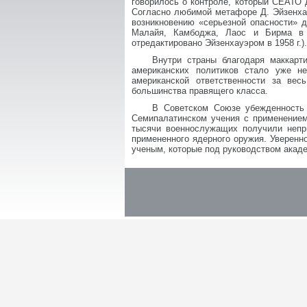
говорилось о контроле, который СЕАТО
Согласно любимой метафоре Д. Эйзенхау
возникновению «серьезной опасности» 
Малайя, Камбоджа, Лаос и Бирма в 
отредактировано Эйзенхауэром в 1958 г.).
Внутри страны благодаря маккарт
американских политиков стало уже н
американской ответственности за вес
большинства правящего класса.
В Советском Союзе убежденность
Семипалатинском учения с применением
тысячи военнослужащих получили непр
примененного ядерного оружия. Уверенн
ученым, которые под руководством акаде