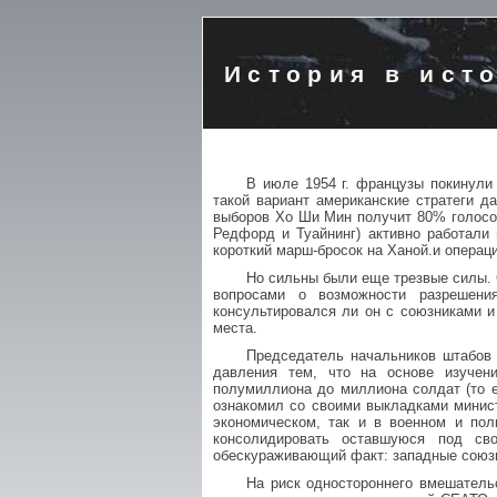
История в ист
В июле 1954 г. французы покинули
такой вариант американские стратеги д
выборов Хо Ши Мин получит 80% голосов 
Редфорд и Туайнинг) активно работали
короткий марш-бросок на Ханой.и операц
Но сильны были еще трезвые силы.
вопросами о возможности разрешени
консультировался ли он с союзниками и 
места.
Председатель начальников штабов 
давления тем, что на основе изучен
полумиллиона до миллиона солдат (то 
ознакомил со своими выкладками минист
экономическом, так и в военном и пол
консолидировать оставшуюся под св
обескураживающий факт: западные союзн
На риск одностороннего вмешатель