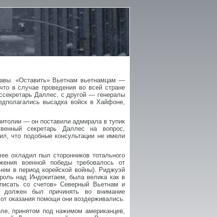
жавы. «Оставить» Вьетнам вьетнамцам —
что в случае проведения во всей стране
оссекретарь Даллес, с другой — генералы
едполагались высадка войск в Хайфоне,
итолии — он поставили адмирала в тупик
твенный секретарь Даллес на вопрос,
тил, что подобные консультации не имели
лее охладил пыл сторонников тотального
жения военной победы требовалось от
чем в период корейской войны). Риджуэй
роль над Индокитаем, была велика как в
списать со счетов» Северный Вьетнам и
р должен был причинять во внимание
от оказания помощи они воздерживались.
ле, принятом под нажимом американцев,