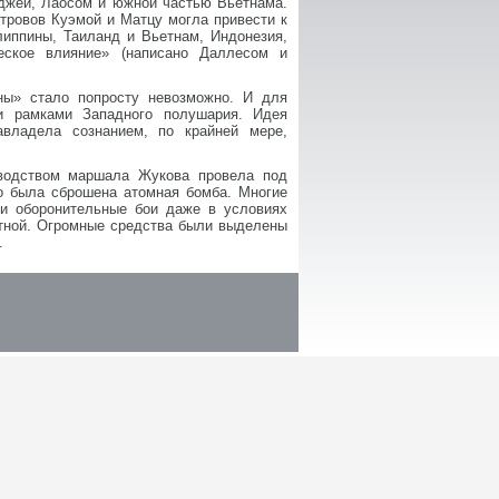
джей, Лаосом и южной частью Вьетнама.
тровов Куэмой и Матцу могла привести к
иппины, Таиланд и Вьетнам, Индонезия,
еское влияние» (написано Даллесом и
йны» стало попросту невозможно. И для
и рамками Западного полушария. Идея
авладела сознанием, по крайней мере,
водством маршала Жукова провела под
то была сброшена атомная бомба. Многие
и оборонительные бои даже в условиях
ютной. Огромные средства были выделены
.