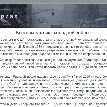
ориях
Вьетнам как пик «холодной войны»
 Вьетнам и США постарались занять место старой колониальной дер
аже не рассматривали, хотя даже сам президент Эйзенхауэр полагал, 
избирателей. В июле 1954 г. политики и военные (с одной стороны, г
 над собственными вариантами разрешения вьетнамской проблемы. Пр
ии местного значения для подавления локальных очагов сопротивления.
 Сенатор Рассел возглавил оппозицию планам адмирала Редфорда в Кап
я индокитайской проблемы за счет ударов с воздуха. Государс
кто из этих союзников готов послать своих солдат в Индокитай, отве
генерал Риджуэй после падения Дьен-Бьен-Фу (7 мая 1954 г.) еще бо
ия местных условий представил отрезвляющие данные: для дости
есть в СЩА следовало объявлять мобилизация в больших масштабах, 
ра обороны и президента. Цена, которую предстояло уплатить за конт
итическом отношении. Американское руководство тогда предпочло «
оим руководством южную часть Вьетнама. Президент Эйзенхауэ
ики предпочитали, чтобы США выполнили свою миссию в одиночестве, 
ства в дела Северного Вьетнама США не пошли. В отдельном протоко