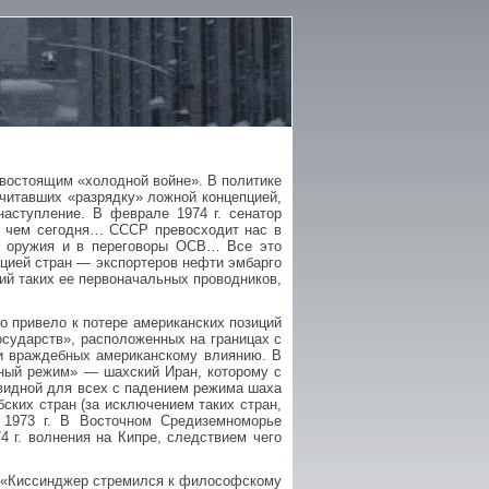
тивостоящим «холодной войне». В политике
читавших «разрядку» ложной концепцией,
аступление. В феврале 1974 г. сенатор
, чем сегодня… СССР превосходит нас в
о оружия и в переговоры ОСВ… Все это
ацией стран — экспортеров нефти эмбарго
ий таких ее первоначальных проводников,
о привело к потере американских позиций
сударств», расположенных на границах с
и враждебных американскому влиянию. В
ьный режим» — шахский Иран, которому с
евидной для всех с падением режима шаха
ских стран (за исключением таких стран,
 1973 г. В Восточном Средиземноморье
 г. волнения на Кипре, следствием чего
с: «Киссинджер стремился к философскому