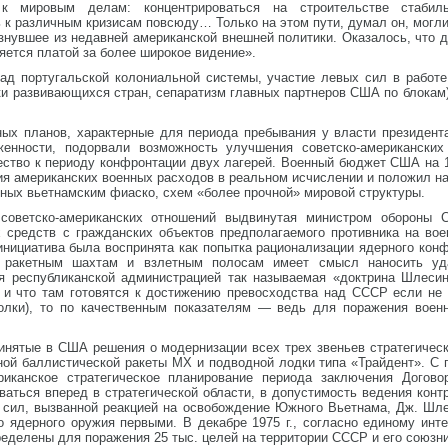
 к мировым делам: концентрироваться на строительстве стабил
 к различным кризисам повсюду… Только на этом пути, думал он, могл
знувшее из недавней американской внешней политики. Оказалось, что 
ется платой за более широкое видение».
пад португальской колониальной системы, участие левых сил в работе
ки развивающихся стран, сепаратизм главных партнеров США по блокам
ых планов, характерные для периода пребывания у власти президент
енности, подорвали возможность улучшения советско-американских 
ство к периоду конфронтации двух лагерей. Военный бюджет США на 19
ия американских военных расходов в реальном исчислении и положил н
нных вьетнамским фиаско, схем «более прочной» мировой структуры.
 советско-американских отношений выдвинутая министром обороны
 средств с гражданских объектов предполагаемого противника на во
 инициатива была воспринята как попытка рационализации ядерного ко
 ракетным шахтам и взлетным полосам имеет смысл наносить уд
я республиканской администрацией так называемая «доктрина Шлесин
 что там готовятся к достижению превосходства над СССР если не 
олки), то по качественным показателям — ведь для поражения воен
инятые в США решения о модернизации всех трех звеньев стратегическ
ой баллистической ракеты МХ и подводной лодки типа «Трайдент». С 
риканское стратегическое планирование периода заключения Догово
ваться вперед в стратегической области, в допустимость ведения кон
ых сил, вызванной реакцией на освобождение Южного Вьетнама, Дж. Ш
о ядерного оружия первыми. В декабре 1975 г., согласно единому ин
еделены для поражения 25 тыс. целей на территории СССР и его союзни