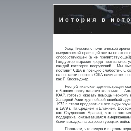
История в ист
Уход Никсона с политической арены 
американской правящей элиты по отноше
способствующей (а не препятствующей)
Голдуотер выразил кредо противников 
каждой категории вооружений… Мы был
поставит США в позицию слабости». С ок
на поставки нефти в США начинается пос
как Г. Киссинджер.
Республиканская администрация ока
в бывших португальских колониях — Анг
ЮАР, готовых оказать помощь черному
Западной Азии крупнейшей ошибкой адм
1972 г. стали продаваться все виды ору
в 1979 г. На Среднем и Ближнем. Восток
как Саудовская Аравия), что осложни
поддержка, оказывавшаяся американцами
были высадка на острове турецких войск
Полагаем, что емкую и в целом вер