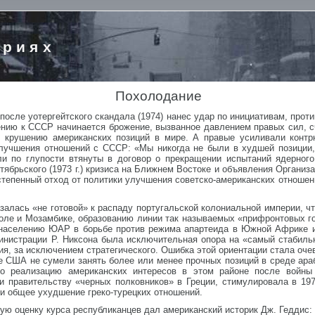
ориях
Похолодание
после уотергейтского скандала (1974) нанес удар по инициативам, про
нию к СССР начинается брожение, вызванное давлением правых сил, с
 крушению американских позиций в мире. А правые усиливали контрн
улучшения отношений с СССР: «Мы никогда не были в худшей позиции
и по глупости втянуты в договор о прекращении испытаний ядерног
тябрьского (1973 г.) кризиса на Ближнем Востоке и объявления Организ
тепенный отход от политики улучшения советско-американских отношен
залась «не готовой» к распаду португальской колониальной империи, чт
оле и Мозамбике, образованию линии так называемых «прифронтовых го
 населению ЮАР в борьбе против режима апартеида в Южной Африке 
инистрации Р. Никсона была исключительная опора на «самый стабил
жия, за исключением стратегического. Ошибка этой ориентации стала оч
е США не сумели занять более или менее прочных позиций в среде араб
ло реализацию американских интересов в этом районе после войны
 правительству «черных полковников» в Греции, стимулировала в 1974
 и общее ухудшение греко-турецких отношений.
ную оценку курса республиканцев дал американский историк Дж. Гедди