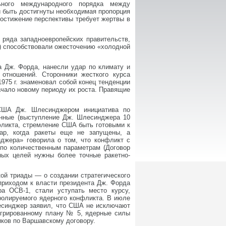
ьного международного порядка между
и быть достигнуты необходимая пропорция
достижение перспективы требует жертвы в
 ряда западноевропейских правительств,
) способствовали ожесточению «холодной
а Дж. Форда, нанесли удар по климату и
отношений. Сторонники жесткого курса
75 г. знаменовал собой конец тенденции
ачало новому периоду их роста. Правящие
 США Дж. Шлесинджером инициатива по
енные (выступление Дж. Шлесинджера 10
нфликта, стремление США быть готовыми к
ар, когда ракеты еще не запущены, а
джера» говорила о том, что конфликт с
по количественным параметрам (Договор
ных целей нужны более точные ракетно-
ой триады — о создании стратегического
приходом к власти президента Дж. Форда
ра ОСВ-1, стали уступать место курсу,
тролируемого ядерного конфликта. В июле
лесинджер заявил, что США не исключают
тегрированному плану № 5, ядерные силы
ков по Варшавскому договору.