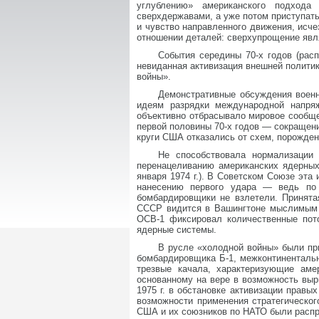
углублению» американского подхода
сверхдержавами, а уже потом приступать
и чувство направленного движения, исче
отношении деталей: сверхупрощение явля
События середины 70-х годов (рас
невиданная активизация внешней полити
войны».
Демонстративные обсуждения военн
идеям разрядки международной напряж
объективно отбрасывало мировое сообще
первой половины 70-х годов — сокращен
круги США отказались от схем, порожде
Не способствовала нормализации
перенацеливанию американских ядерных
января 1974 г.). В Советском Союзе эта
нанесению первого удара — ведь по
бомбардировщики не взлетели. Принята
СССР видится в Вашингтоне мыслимым и
ОСВ-1 фиксировал количественные пот
ядерные системы.
В русле «холодной войны» были пр
бомбардировщика Б-1, межконтинентальн
трезвые качала, характеризующие аме
основанному на вере в возможность выр
1975 г. в обстановке активизации прав
возможности применения стратегическог
США и их союзников по НАТО были распр