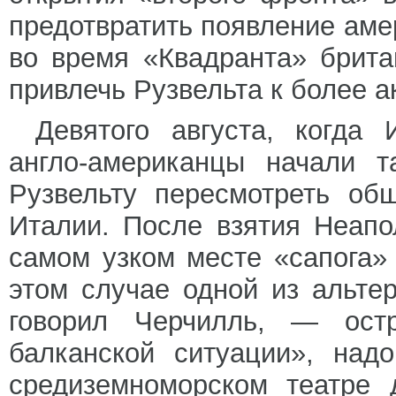
предотвратить появление аме
во время «Квадранта» брит
привлечь Рузвельта к более а
Девятого августа, когда
англо-американцы начали т
Рузвельту пересмотреть об
Италии. После взятия Неапо
самом узком месте «сапога»
этом случае одной из альт
говорил Черчилль, — ост
балканской ситуации», над
средиземноморском театре 