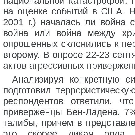
национальной катастрофой. П
на оценке событий в США. Н
2001 г.) началась ли война
война или война между хр
опрошенных склонились к пе
второму. В опросе 22-23 сен
актов агрессивных привержен
Анализируя конкретную си
подготовил террористическ
респондентов ответили, ч
приверженцы Бен-Ладена, 
талибы, причем в представл
это скорее дикая орда, 