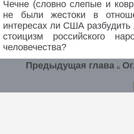
Чечне (словно слепые и ков
не были жестоки в отноше
интересах ли США разбудить
стоицизм российского нар
человечества?
Предыдущая глава
Ог