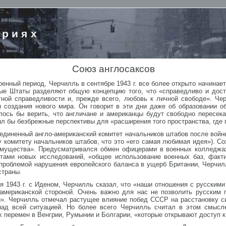
ориях
Союз англосаксов
енный период, Черчилль в сентябре 1943 г. все более открыто начинает
ные Штаты разделяют общую концепцию того, что «справедливо и дост
тной справедливости и, прежде всего, любовь к личной свободе». Че
 создания нового мира. Он говорит в эти дни даже об образовании 
ось бы верить, что англичане и американцы будут свободно пересекат
ыл бы безбрежные перспективы для «расширения того пространства, где 
диненный англо-американский комитет начальников штабов после войны
 комитету начальников штабов, что это «его самая любимая идея»). С
мущества». Предусматривался обмен офицерами в военных колледжах,
тами новых исследований, «общее использование военных баз, факти
с проблемой нарушения европейского баланса в ущерб Британии, Черчи
страны.
я 1943 г. с Иденом, Черчилль сказал, что «наши отношения с русским
американской стороной. Очень важно для нас не позволить русским 
». Черчилль отмечал растущее влияние побед СССР на расстановку с
над всей ситуацией. Но более всего Черчилль считал в этом смысл
х перемен в Венгрии, Румынии и Болгарии, «которые открывают доступ 