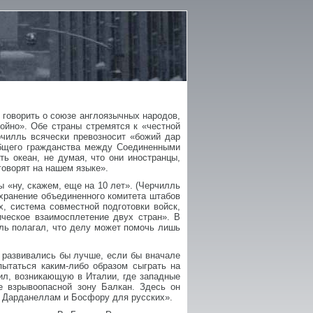
 говорить о союзе англоязычных народов,
ойно». Обе страны стремятся к «честной
рчилль всячески превозносит «божий дар
общего гражданства между Соединенными
ь океан, не думая, что они иностранцы,
говорят на нашем языке».
 «ну, скажем, еще на 10 лет». (Черчилль
охранение объединенного комитета штабов
 система совместной подготовки войск,
ческое взаимосплетение двух стран». В
лль полагал, что делу может помочь лишь
и развивались бы лучше, если бы вначале
пытаться каким-либо образом сыграть на
ил, возникающую в Италии, где западные
е взрывоопасной зону Балкан. Здесь он
к Дарданеллам и Босфору для русских».