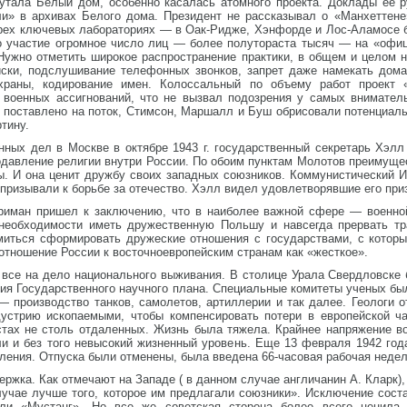
кутала Белый дом, особенно касалась атомного проекта. Доклады ее 
ли» в архивах Белого дома. Президент не рассказывал о «Манхеттен
 трех ключевых лабораториях — в Оак-Ридже, Хэнфорде и Лос-Аламосе 
ло участие огромное число лиц — более полутораста тысяч — на «офи
Нужно отметить широкое распространение практики, в общем и целом 
ски, подслушивание телефонных звонков, запрет даже намекать дома
храны, кодирование имен. Колоссальный по объему работ проект 
 военных ассигнований, что не вызвал подозрения у самых внимател
е поставлено на поток, Стимсон, Маршалл и Буш обрисовали потенциал
тину.
нных дел в Москве в октябре 1943 г. государственный секретарь Хэлл
давление религии внутри России. По обоим пунктам Молотов преимущес
ы. И она ценит дружбу своих западных союзников. Коммунистический И
 призывали к борьбе за отечество. Хэлл видел удовлетворявшие его при
риман пришел к заключению, что в наиболее важной сфере — военно
 необходимости иметь дружественную Польшу и навсегда прервать тр
миться сформировать дружеские отношения с государствами, с которы
отношение России к восточноевропейским странам как «жесткое».
 все на дело национального выживания. В столице Урала Свердловске
ния Государственного научного плана. Специальные комитеты ученых б
 производство танков, самолетов, артиллерии и так далее. Геологи 
дустрию ископаемыми, чтобы компенсировать потери в европейской ча
стах не столь отдаленных. Жизнь была тяжела. Крайнее напряжение в
ли и без того невысокий жизненный уровень. Еще 13 февраля 1942 го
ления. Отпуска были отменены, была введена 66-часовая рабочая недел
ржка. Как отмечают на Западе ( в данном случае англичанин А. Кларк),
лучае лучше того, которое им предлагали союзники». Исключение сост
ели «Мустанг». Но все же советская сторона более всего ценила