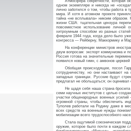
Атмосфера секретности, которая о
одном экземпляре и никогда не «оседа
лично заботился о том, чтобы работа в
мира. И хотя в атомном проекте приня
тайна «не всплывала» никоим образом. 
жизни США: тщательная цензура перепи
повсеместное использование личной о
хитроумным способом из разных статей
феврале 1944 года, когда дело было уж
конгресса — Рейберну, Маккормику и Мар
На конференции министров иностра
двум вопросам: экспорт коммунизма и по
Россия готова на значительные перемен
появился новый гимн, с амвонов церквей
Обобщая происходящее, посол Гар
сотрудничеству, но они настаивают на
западных границах. Русские будут стре
предлагал не обольщаться; он оценивал 
Не щадя себя наша страна бросила
семи научных институтов с целью созда
участки общенародных военных усилий —
огромной страны, чтобы обеспечить ин
Туполев работали на Родину даже в ме
всех средств на военные нужды понизи
мобилизации всего трудоспособного насе
Стала ощутимой союзническая подде
оружие, которое было почти в каждом с
бомбардировщики «Митчел», истребит