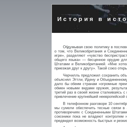
История в ист
Обдумывая свою политику в послево
о том, что Великобритания и Соединен
игре», разделяют «чувство беспристрас
общего языка» — бесценное орудие для
Штатами и Великобританией. «Мне хотел
приезжая друг к другу». Такой союз откр
Черчилль предложил сохранить объе
объяснял Эттли, Идену и Объединенному
дало бы обеим странам «огромные преи
обмен новыми видами оружия, результа
третий раз в своей жизни сталкиваясь 
привлечение крупнейшей неевропейской 
В телефонном разговоре 10 сентябр
мы сумели обеспечить тесные связи в 
противоречиях с Соединенными Штатами
союзники пока не владеют контролем 
предвидел возможность быстрых и резки