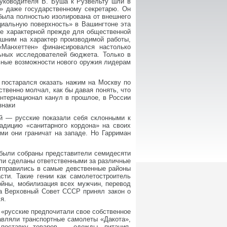
руководителя В. Буша к Рузвельту шли в
е» даже государственному секретарю. Он
была полностью изолирована от внешнего
циальную поверхность» в Вашингтоне эта
не характерной прежде для общественной
шним на характер производимой работы,
«Манхеттен» финансировался настолько
ьных исследователей бюджета. Только в
ьные возможности нового оружия лидерам
 постарался оказать нажим на Москву по
твенно молчал, как бы давая понять, что
нтернационал канул в прошлое, в России
знаки
й — русские показали себя склонными к
адицию «санитарного кордона» на своих
ми они граничат на западе. Но Гарриман
 были собраны представители семидесяти
ыли сделаны ответственными за различные
отправились в самые девственные районы
сти. Такие гении как самолетостроитель
ойны, мобилизация всех мужчин, перевод
да Верховный Совет СССР принял закон о
я.
 «русские предпочитали свое собственное
авляли транспортные самолеты «Дакота»,
 поставку товаров — одежды, питания,