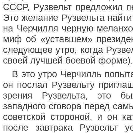
СССР, Рузвельт предложил п
Это желание Рузвельта найт
на Черчилля черную меланхо
миф об «уставшем» президен
следующее утро, когда Рузвел
своей лучшей боевой форме).
В это утро Черчилль попы
он послал Рузвельту приглаш
зрения Рузвельта, это б
западного сговора перед са
советской стороной, и он ка
после завтрака Рузвельт 