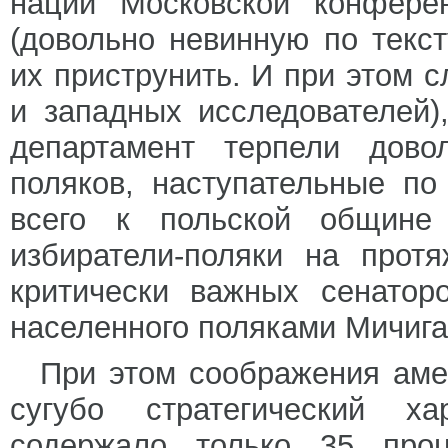
наций Московской конфере
(довольно невинную по текс
их приструнить. И при этом с
и западных исследователей)
департамент терпели дово
поляков, наступательные п
всего к польской общин
избиратели-поляки на прот
критически важных сенатор
населенного поляками Мичига
При этом соображения аме
сугубо стратегический х
содержало только 35 про