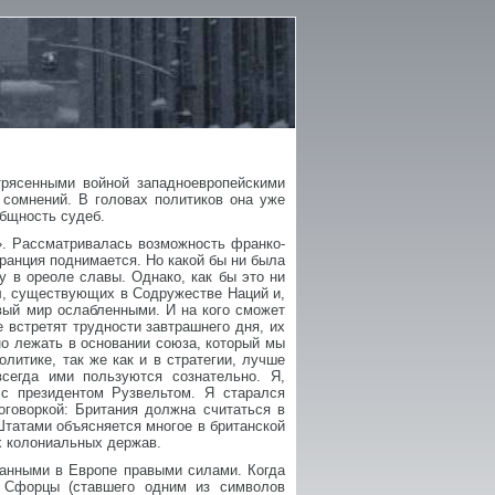
трясенными войной западноевропейскими
сомнений. В головах политиков она уже
бщность судеб.
». Рассматривалась возможность франко-
ранция поднимается. Но какой бы ни была
у в ореоле славы. Однако, как бы это ни
ил, существующих в Содружестве Наций и,
овый мир ослабленными. И на кого сможет
 встретят трудности завтрашнего дня, их
но лежать в основании союза, который мы
литике, так же как и в стратегии, лучше
егда ими пользуются сознательно. Я,
 с президентом Рузвельтом. Я старался
оговоркой: Британия должна считаться в
татами объясняется многое в британской
ых колониальных держав.
ованными в Европе правыми силами. Когда
 Сфорцы (ставшего одним из символов