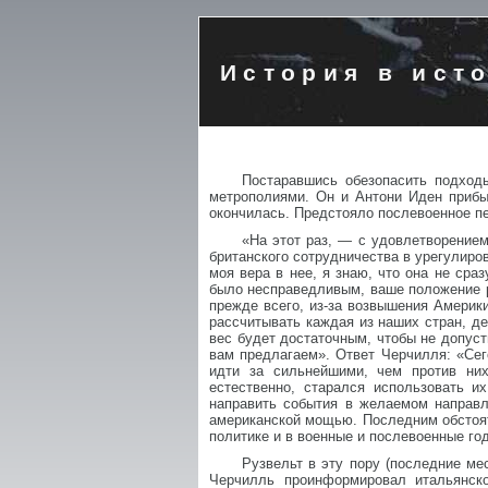
История в ист
Постаравшись обезопасить подходы
метрополиями. Он и Антони Иден прибы
окончилась. Предстояло послевоенное п
«На этот раз, — с удовлетворение
британского сотрудничества в урегулиро
моя вера в нее, я знаю, что она не сра
было несправедливым, ваше положение р
прежде всего, из-за возвышения Америк
рассчитывать каждая из наших стран, де
вес будет достаточным, чтобы не допуст
вам предлагаем». Ответ Черчилля: «Сег
идти за сильнейшими, чем против ни
естественно, старался использовать 
направить события в желаемом направл
американской мощью. Последним обстоя
политике и в военные и послевоенные го
Рузвельт в эту пору (последние ме
Черчилль проинформировал итальянск