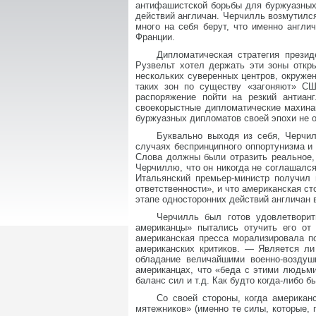
антифашистской борьбы для буржуазных 
действий англичан. Черчилль возмутился
много на себя берут, что именно англ
Франции.
Дипломатическая стратегия презид
Рузвельт хотел держать эти зоны откр
нескольких суверенных центров, окружен
таких зон по существу «загоняют» СШ
распоряжение пойти на резкий антиан
своекорыстные дипломатические махина
буржуазных дипломатов своей эпохи не 
Буквально выходя из себя, Черчил
случаях беспринципного оппортунизма и 
Слова должны были отразить реальное,
Черчиллю, что он никогда не соглашалс
Итальянский премьер-министр получил 
ответственности», и что американская с
этапе односторонних действий англичан 
Черчилль был готов удовлетворит
американцы» пытались отучить его от
американская пресса морализировала п
американских критиков. — Является л
обладание величайшими военно-возду
американцах, что «беда с этими людьми
баланс сил и т.д. Как будто когда-либо 
Со своей стороны, когда американ
мятежников» (именно те силы, которые, 