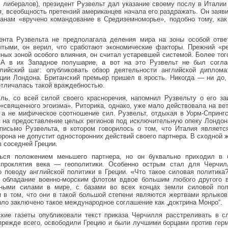
либералов), президент Рузвельт дал указание своему послу в Италии
, всеобщность претензий американцев начала его раздражать. Он заяв
ичанам «вручено командование в Средиземноморье», подобно тому, к
ента Рузвельта не предполагала деления мира на зоны особой отве
ытыми, он верил, что сработают экономические факторы. Прежний «р
ных зоной особого влияния, он считал устаревшей системой. Более того
А в их Западное полушарие, а вот на это Рузвельт не был соглас
глийский шаг: опубликовать обзор деятельности английской диплом
ции Лондона. Британский премьер пришел в ярость. Никогда — ни до
отличалась такой враждебностью.
ль, со всей силой своего красноречия, напомнил Рузвельту о его з
«священного эгоизма». Риторика, однако, уже мало действовала на ве
 а не мифическое соотношение сил. Рузвельт, отдыхая в Уорм-Спринг
я на предоставление целых регионов под исключительную опеку Лондон
письмо Рузвельта, в котором говорилось о том, что Италия являетс
торона не допустит односторонних действий своего партнера. В сходной
в соседней Греции.
ься положением меньшего партнера, но он буквально приходил в б
 проклятия века — геополитики. Особенно острым стал для Черчилл
о поводу английской политики в Греции. «Что такое силовая политик
и обладание военно-морским флотом вдвое большим любого другого 
шными силами в мире, с базами во всех концах земли силовой по
 в том, что они в такой большой степени являются жертвами ярлыков
было заключено такое международное соглашение как „доктрина Монро“.
ские газеты опубликовали текст приказа Черчилля расстреливать в 
прежде всего, освободили Грецию и были лучшими борцами против герм