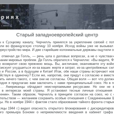
ориях
Старый западноевропейский центр
 к Суэцкому каналу, Черчилль принялся за укрепление связей с по
ли во французскую столицу 10 ноября. Исход войны уже не вызывал 
ереустройство мира. И две старейшие колониальные державы ощутили о
м отмечал де Голль, — речь шла о деловых вопросах, а не о чувствах
вании мировых проблем. Де Голль обратился к Черчиллю: «Вы видите, Ф
зу возвратит свою прежнюю мощь. Вы, англичане, оканчиваете эту войн
искует ухудшиться из-за ваших жертв и затрат, из-за центробежных с
и и России, а в будущем и Китая! Итак, обе наши страны встречают н
йствуя в одиночку? Если же, напротив, они придут к согласию и вместе
ить ничего такого, с чем они не согласны. Общая воля — вот что долж
одня я предлагаю вам заключить с нами принципиальный союз. Но в по
х… Американцы обладают неисчерпаемыми ресурсами. Но они не вс
их в интересах моей страны. Я установил тесные личные отношения
ении». Таким образом, Черчилль в принципе согласен на союз, но с 
тельством — желанием сохранить особые отношения с Соединенными Ш
ды. Но в ноябре 1944 г. фактом стало образование тайного фронта стар
сяцы 1944 г.) видел опасность открытого блокирования с дискредитир
ого премьера Бономи о неприемлемости введения в кабинет графа