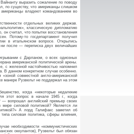
 Вайнанту выразить сожаление по поводу
ил, по существу, что американцы слишком
ак американцы владеют командованием во
тственности отдельных великих держав.
еальполитик», классическую дипломатию
, он считал, что попытки восстановления
ен. Потому-то госдепартамент получил
атии в итальянском вопросе. Открылись
, ни после — переписка двух величайших
аигрывании с Дарланом, о всех одиозных
терана американской политической арены.
се, с железной настойчивостью напомнил
а. В данном конкретном случае особенно.
я «зоной совместной англо-американской
 же манере Рузвельт не поддержал на этом
ешенство, когда «некоторые недалекие
я этот вопрос в начале 1945 г., когда
а? — вопрошал английский премьер своих
в мире силовой политикой? Является ли
литикой?» А лорд Галифакс заметил об
 типа силовая политика, сферы влияния,
случае необходимости «коммунистических
анских оккупантов), Рузвельт был обязан