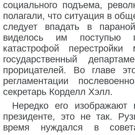
социального подъема, револ
полагали, что ситуация в общ
следует впадать в параной
виделось им поступью п
катастрофой перестройки 
государственный департам
прорицателей. Во главе эт
регламентации послевоенн
секретарь Корделл Хэлл.
Нередко его изображают 
президенте, это не так. Ру
время нуждался в сове