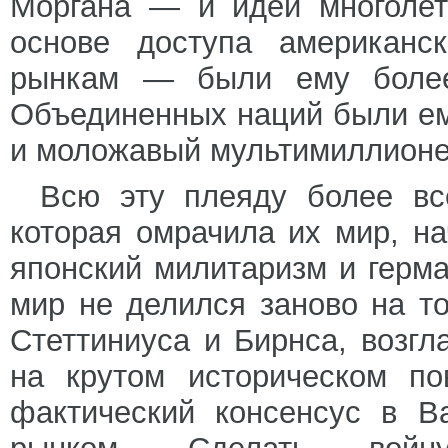
Моргана — и идеи многолет
основе доступа американс
рынкам — были ему более
Объединенных наций были ем
и моложавый мультимиллионер
Всю эту плеяду более вс
которая омрачила их мир, на
японский милитаризм и герм
мир не делился заново на т
Стеттиниуса и Бирнса, возг
на крутом историческом по
фактический консенсус в В