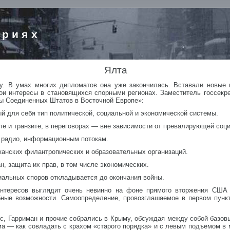
ориях
Ялта
у. В умах многих дипломатов она уже закончилась. Вставали новые 
ои интересы в становящихся спорными регионах. Заместитель госсекр
сы Соединенных Штатов в Восточной Европе»:
й для себя тип политической, социальной и экономической системы.
вле и транзите, в переговорах — вне зависимости от превалирующей соц
, радио, информационным потокам.
канских филантропических и образовательных организаций.
н, защита их прав, в том числе экономических.
иальных споров откладывается до окончания войны.
интересов выглядит очень невинно на фоне прямого вторжения США 
бные возможности. Самоопределение, провозглашаемое в первом пункт
рнс, Гарриман и прочие собрались в Крыму, обсуждая между собой базо
а — как совладать с крахом «старого порядка» и с левым подъемом в 