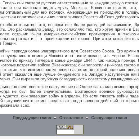
Теперь они считали русских ответственными за каждую резкую статью в
толпе они начинали видеть «руку Москвы». Вашингтон считал, что,
м оптимальный для них порядок. Американцам не приходило в голову,
 жесткая политическая линия подталкивает Советский Союз действовать
то обстоятельство, что, вопреки все более растущей зависимости, б
ь. Это раскалывало Запад, это ослабляло тех, кто хотел прийти в Ев
более острыми были американо-английские противоречия в экономи
дельных рынках и т. п. происходили постоянно. При этом союзники ш
в Греции.
 войны периода более благоприятного для Советского Союза. Его армии 
нно нуждались в помощи Москвы и на Тихом океане, и в Европе. В п
атое по приказу Гитлера в конце декабря 1944 г. Как никогда прежде, 
которые встретили войска Эйзенхауэра; они запросили (никогда такого 
н ответил, что искомое наступление начнется во второй половине январ
й ответ оказался еще лучше ожидаемого на Западе: наступление нач
мерно. Они выразили глубокую благодарность советскому командованию
льное по силе советское наступление на Одере заставило немцев прек
огда не был более значительным. Британское военное руководств
м удастся, они завершат войну в апреле». Но если тяжесть войны пад
щей ситуации никто не мог предсказать хода военных действий на терри
ораживала всех.
Предыдущая глава
Оглавление
Следующая глава