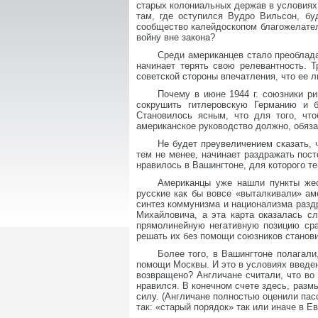
старых колониальных держав в условиях 
там, где оступился Вудро Вильсон, бу
сообщество калейдоскопом благожелател
войну вне закона?
Среди американцев стало преоблада
начинает терять свою релевантность. 
советской стороны впечатления, что ее 
Почему в июне 1944 г. союзники р
сокрушить гитлеровскую Германию и б
Становилось ясным, что для того, что
американское руководство должно, обяз
Не будет преувеличением сказать, 
тем не менее, начинает раздражать пос
нравилось в Вашингтоне, для которого те
Американцы уже нашли пункты жес
русские как бы вовсе «выталкивали» ам
синтез коммунизма и национализма разд
Михайловича, а эта карта оказалась с
прямолинейную негативную позицию сра
решать их без помощи союзников станов
Более того, в Вашингтоне полагал
помощи Москвы. И это в условиях введен
возвращено? Англичане считали, что во 
нравился. В конечном счете здесь, разм
силу. (Англичане полностью оценили пас
так: «старый порядок» так или иначе в Е