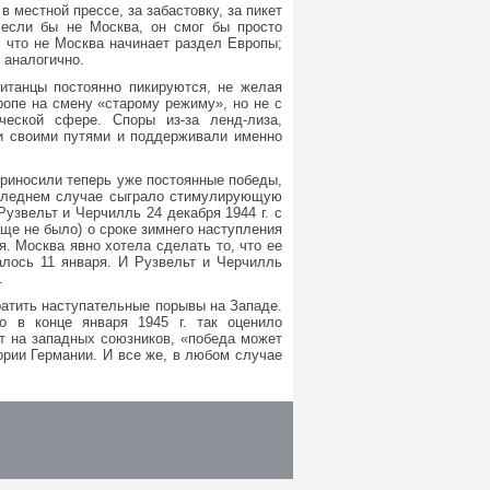
 местной прессе, за забастовку, за пикет
 если бы не Москва, он смог бы просто
 что не Москва начинает раздел Европы;
 аналогично.
ританцы постоянно пикируются, не желая
ропе на смену «старому режиму», но не с
ческой сфере. Споры из-за ленд-лиза,
ли своими путями и поддерживали именно
приносили теперь уже постоянные победы,
оследнем случае сыграло стимулирующую
Рузвельт и Черчилль 24 декабря 1944 г. с
еще не было) о сроке зимнего наступления
я. Москва явно хотела сделать то, что ее
алось 11 января. И Рузвельт и Черчилль
.
ратить наступательные порывы на Западе.
о в конце января 1945 г. так оценило
ет на западных союзников, «победа может
тории Германии. И все же, в любом случае