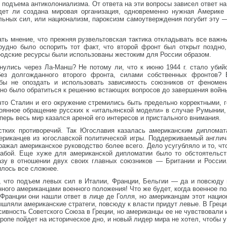
подъема антиколониализма. От ответа на эти вопросы зависел ответ на
дет ли создана мировая организация, одновременно нужная Америке
ьных сил, или национализм, пароксизм самоутверждения погубит эту —
ть мнение, что прежняя рузвельтовская тактика откладывать все важн
Трудно было оспорить тот факт, что второй фронт был открыт поздно
людские ресурсы были использованы жестоким для России образом.
инулись через Ла-Манш? Не потому ли, что к июню 1944 г. стало убий
ез долгожданного второго фронта, силами собственных фронтов? В
бы не опоздать и использовать зависимость союзников от феномена
ано было обратиться к решению встающих вопросов до завершения войн
что Cталин и его окружение стремились быть предельно корректными, 
тоянное обращение русских к «итальянской модели» в случае Румынии,
перь весь мир казался ареной его интересов и пристального внимания.
тких противоречий. Так Югославия казалась американским дипломат
ериканцев из югославской политической игры. Поддерживаемый англича
ражал американское руководство более всего. Дело усугубляло и то, 
лабой. Еще хуже для американской дипломатии было то обстоятельст
зу в отношении двух своих главных союзников — Британии и России
илось все сложнее.
и, что подъем левых сил в Италии, Франции, Бельгии — да и повсюду
ного американцами военного положения! Что же будет, когда военное по
Франции они нашли ответ в лице де Голля, но американцам этот национ
ышляли американские стратеги, повсюду к власти придут левые. В Греци
сивность Советского Союза в Греции, но американцы ее не чувствовали 
вропе пойдет на историческое дно, и новый лидер мира не хотел, чтобы у