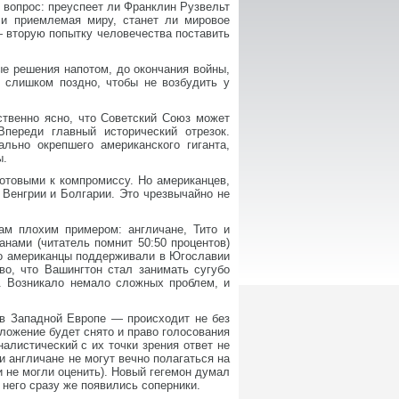
 вопрос: преуспеет ли Франклин Рузвельт
 и приемлемая миру, станет ли мировое
 вторую попытку человечества поставить
ые решения напотом, до окончания войны,
, слишком поздно, чтобы не возбудить у
ственно ясно, что Советский Союз может
переди главный исторический отрезок.
льно окрепшего американского гиганта,
ы.
готовыми к компромиссу. Но американцев,
 Венгрии и Болгарии. Это чрезвычайно не
ам плохим примером: англичане, Тито и
нами (читатель помнит 50:50 процентов)
что американцы поддерживали в Югославии
во, что Вашингтон стал занимать сугубо
. Возникало немало сложных проблем, и
 в Западной Европе — происходит не без
ложение будет снято и право голосования
алистический с их точки зрения ответ не
и англичане не могут вечно полагаться на
и не могли оценить). Новый гегемон думал
 него сразу же появились соперники.