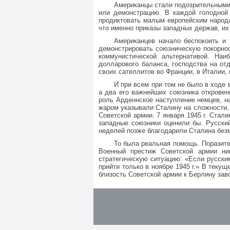
Американцы стали подозрительными. 
или демонстрацию. В каждой голодной 
продиктовать малым европейским народа
что именно приказы западных держав, их
Американцев начало беспокоить и 
демонстрировать союзническую покорност
коммунистической альтернативой. Наи
долларового баланса, господства на от
своих сателлитов во Франции, в Италии, 
И при всем при том не было в ходе
а два его важнейших союзника открове
роль Арденнское наступление немцев, нач
жаром указывали Сталину на сложности, 
Советской армии. 7 января 1945 г. Стали
западные союзники оценили бы. Русски
неделей позже благодарили Сталина без
То была реальная помощь. Поразите
Военный престиж Советской армии ник
стратегическую ситуацию: «Если русски
прийти только в ноябре 1945 г.» В теку
близость Советской армии к Берлину зав