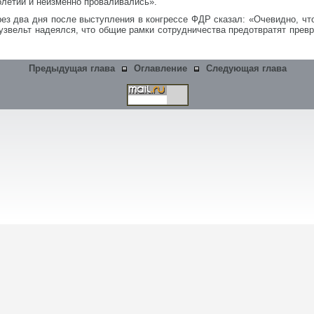
олетий и неизменно проваливались».
рез два дня после выступления в конгрессе ФДР сказал: «Очевидно, чт
Рузвельт надеялся, что общие рамки сотрудничества предотвратят пре
Предыдущая глава
Оглавление
Следующая глава