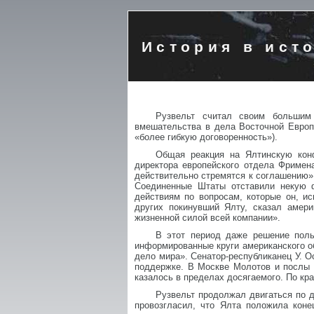
История в ист
Рузвельт считал своим большим
вмешательства в дела Восточной Европ
«более гибкую договоренность»).
Общая реакция на Ялтинскую кон
директора европейского отдела Фримен
действительно стремятся к соглашению»
Соединенные Штаты отставили некую ф
действиям по вопросам, которые он, и
других покинувший Ялту, сказал амер
жизненной силой всей компании».
В этот период даже решение поль
информированные круги американского о
дело мира». Сенатор-республиканец У. О
поддержке. В Москве Молотов и послы 
казалось в пределах досягаемого. По кр
Рузвельт продолжал двигаться по д
провозгласил, что Ялта положила кон