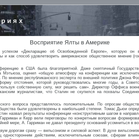
ориях
Восприятие Ялты в Америке
 успехом «Декларацию об Освобожденной Европе», которую он в
ы и как способ удовлетворить американское общественное мнение (г
ференцию в США была благоприятной. Даже скептичный Государств
а Мэтьюза, оценил «общую атмосферу на конференции как исключите
. По мнению республиканского эксперта по внешней политике Джона Фо
орму отстояния, которой руководствовались многие годы, а Совет
спользуя собственную силу, мог решить сам». Директор Оффиса вое
иканским журналистам, что Сталин не скупился на похвалы Соедин
ского вопроса представлялось положительным. По опросам обществе
бщества были удовлетворены в наибольшей степени. Томас Дьюи опред
стин назвал результаты конференции «конструктивным шагом в направл
Гарриман и Керр вели переговоры по конкретным вопросам формирова
айней мере, А. Гарриман не давал президенту оснований усомниться в в
вум дорогам сразу — вильсонизм и силовой аспект. В духе вильсонизм
ец односторонним действиям, исключительным союзам, сферам влиян