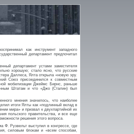
оспринимал как инструмент западного
осударственный департамент предпочитал
енный департамент устами заместителя
льно хорошую; стало ясно, что русские
стера Даллеса, Ялта открыла «новую эру.
ский Союз присоединился к совместным
нной мобилизации Джеймс Бирнс, раньше
енным Штатам и что «Джо (Сталин) был
нного мнения значилось, что наиболее
елил итоги Ялты как «подлинный вклад в
ении мира» и призвал к двухпартийной их
ния польского правительства, и все еще
озможности решения этого вопроса.
а Ф. Рузвельт выступил в конгрессе, где
ия, силовым блокам и «всем способам,