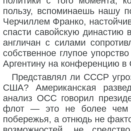
политики с того момента, 
пользу, вспоминаешь нашу п
Черчиллем Франко, настойчив
спасти савойскую династию 
англичан с силами сопротив
собственное глупое упорств
Аргентину на конференцию в
Представлял ли СССР угро
США? Американская разведк
анализ ОСС говорил президе
флот — это не более чем 
побережья, а отнюдь не фак
возможностей, не средств