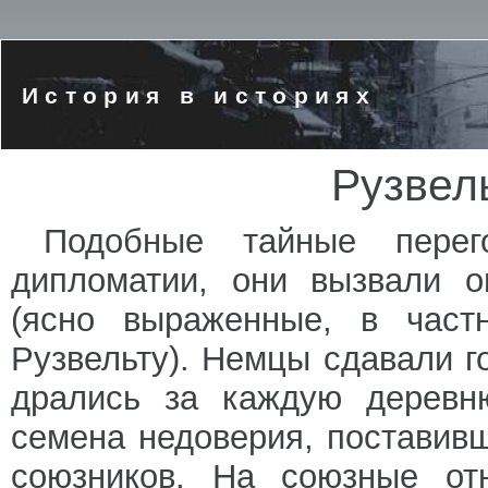
История в историях
Рузвел
Подобные тайные перег
дипломатии, они вызвали о
(ясно выраженные, в част
Рузвельту). Немцы сдавали г
дрались за каждую деревн
семена недоверия, поставивш
союзников. На союзные от