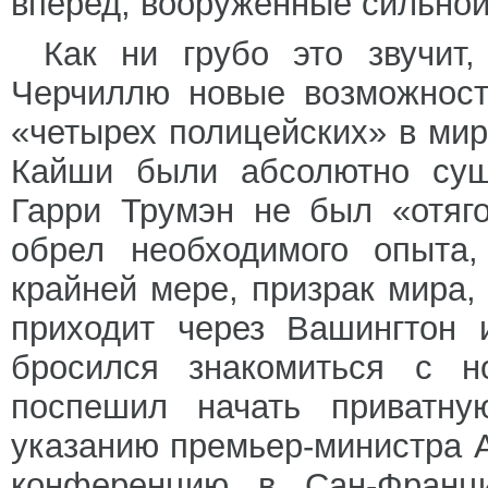
вперед, вооруженные сильной
Как ни грубо это звучит
Черчиллю новые возможност
«четырех полицейских» в мир
Кайши были абсолютно сущ
Гарри Трумэн не был «отяг
обрел необходимого опыта,
крайней мере, призрак мира,
приходит через Вашингтон 
бросился знакомиться с н
поспешил начать приватну
указанию премьер-министра А
конференцию в Сан-Франци