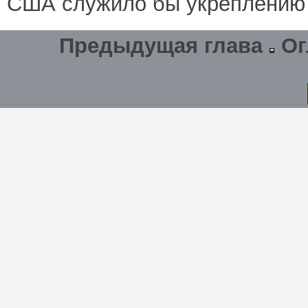
США служило бы укреплению 
Предыдущая глава
Ог