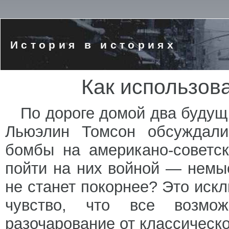
История в историях
Как использов
По дороге домой два буду
Льюэлин Томсон обсуждали
бомбы на американо-советск
пойти на них войной — немы
не станет покорнее? Это иск
чувство, что все возмож
разочарование от классическ