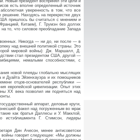
й. Новый президент воспринял эти цели и
зисов есть вполне определенный источник
абсолютная уверенность в том, что все
е решение. Находясь на перекрестке двух
 США пришлось бы считаться с мнением и
Францией, Китаем), Г. Трумэн без долгих
на то, что силовое преобладание Запада
военных. Никогда — ни до, ни после — в
опеку над внешней политикой страны. Это
торой мировой войны): Дж. Маршалл, Д.
следствии стал президентом США, другой —
мбициями, немалыми способностями, с
ования новой плеяды глобально мыслящих
а и Дуайта Эйзенхауэра и их помощников
емени отцов-основателей республики —
ания европейской цивилизации. Опыт этих
ины ХХ века позволил им подняться над
зонты.
государственный аппарат, деловые круги,
ознесшей факел над погруженным во мрак
такие как братья Даллесы и У. Макклой,
го истэблишмента Г. Стимсон, лидеры
ретаря Дин Ачесон, менее антисоветски
ака войны говорит следующее: «Мы должны
б ладить». Некий мирный просвет виден и