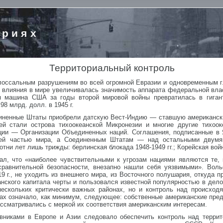
ориях
Территориальный контроль
олоссальным разрушениям во всей огромной Евразии и одновременным
 влияния в мире увеличивалась значимость аппарата федеральной влас
ая машина США за годы второй мировой войны превратилась в гига
98 млрд. долл. в 1945 г.
иненные Штаты приобрели датскую Вест-Индию — ставшую американск
ей стали острова тихоокеанской Микронезии и многие другие тихоок
ации — Организации Объединенных наций. Соглашения, подписанные в 
ьей частью мира, а Соединенным Штатам — над остальными двумя 
ни лет лишь трижды: берлинская блокада 1948-1949 гг.; Корейская война 
л, что «наиболее чувствительными к угрозам нациями являются те,
сравнительной безопасности, внезапно нашли себя уязвимыми». Вол
9 г., не уходить из внешнего мира, из Восточного полушария, откуда 
нского капитала черты и пользовался известной популярностью в дело
нескольких критически важных районах, но и контроль над происход
нах означало, как минимум, следующее: собственные американские пре
ссматривались с меркой их соответствия американским интересам.
никами в Европе и Азии следовало обеспечить контроль над террит