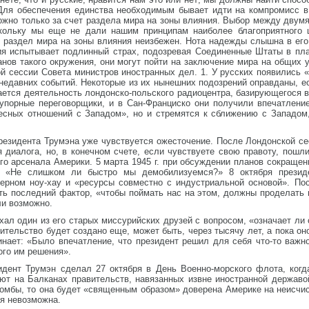
Для обеспечения единства необходимым бывает идти на компромисс в
жно только за счет раздела мира на зоны влияния. Выбор между двумя
скольку мы еще не дали нашим принципам наиболее благоприятного 
о раздел мира на зоны влияния неизбежен. Нота надежды слышна в ег
ссия испытывает подлинный страх, подозревая Соединенные Штаты в п
ланов такого окружения, они могут пойти на заключение мира на общих
й сессии Совета министров иностранных дел. 1. У русских появились 
 недавних событий. Некоторые из их нынешних подозрений оправданы, е
ается деятельность лондонско-польского радиоцентра, базирующегося в
упорные переговорщики, и в Сан-Франциско они получили впечатление
есных отношений с Западом», но и стремятся к сближению с Западом
резидента Трумэна уже чувствуется ожесточение. После Лондонской се
иалога, но, в конечном счете, если чувствуете свою правоту, пошлит
го арсенала Америки. 5 марта 1945 г. при обсуждении планов сокраще
: «Не слишком ли быстро мы демобилизуемся?» 8 октября президе
ерном ноу-хау и «ресурсы совместно с индустриальной основой». Пос
ть последний фактор, «чтобы поймать нас на этом, должны проделать 
ли возможно.
ал один из его старых миссурийских друзей с вопросом, «означает ли
ительство будет создано еще, может быть, через тысячу лет, а пока он
нает: «Было впечатление, что президент решил для себя что-то важн
ого им решения».
дент Трумэн сделал 27 октября в День Военно-морского флота, когд
ют на Балканах правительств, навязанных извне иностранной держав
бомбы, то она будет «священным образом» доверена Америке на неисчи
ия невозможна.