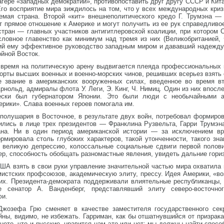
агере «западных демократий», противопоставить друг другу СССР и Кита
Его восприятие мира зиждилось на том, что у всех международных кри
мая страна. Второй «кит» внешнеполитического кредо Г. Трумэна — 
 прямое отношение к Америке и могут получить из ее рук справедливо
стран — главных участников антигитлеровской коалиции, при котором
словное главенство как минимум над тремя из них (Великобританией, 
ий ему эффективное руководство западным миром и дававший надежду 
йной Восток.
е время на политическую арену выдвигается плеяда профессиональных 
орты высших военных и военно-морских чинов, решивших всерьез взять 
е звание в американских вооруженных силах, введенное во время в
 Арнольд, адмиралы флота У. Леги, Э. Кинг, Ч. Нимиц. Один из них впо
чески был губернатором Японии. Это были люди с необычайными а
ерики». Слава военных героев помогала им.
 полушария в Восточное, в результате двух войн, потребовал формир
вились в лице трех президентов — Франклина Рузвельта, Гарри Трумэн
на. Ни в один период американской истории — за исключением вр
рмировала столь глубоких характеров, такой утонченности, такого зн
 великую депрессию, колоссальные социальные сдвиги первой полов
р, способность обобщать разномастные явления, увидеть дальние гори
США взять в свои руки управление значительной частью мира охватила 
истских профсоюзов, академическую элиту, прессу. Идея Америки, «в
их. Президента-демократа поддерживали влиятельные республиканцы, 
 сенатор А. Ванденберг, представлявший элиту северо-восточно
юи.
Джозефа Грю сменяет в качестве заместителя государственного сек
ойны, видимо, не избежать. Гарриман, как бы отшатнувшийся от призр
нете, что и русские, нравится нам это или нет; мы должны найти спосо