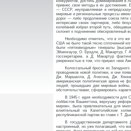
конкурентов, достичь доминирования в л
привнес свои методы в их достижение. 
— СССР, неуправляемая и непредсказуе
мировые и региональные процессы имеют
дорог — либо продолжение союза пяти 
интересами своих партнеров, либо безу
колебаний избрал второй путь, обещавш
склонит к подчинению обескровленный во
Необходимо отметить, что в это ж
США не было такой тесно сплоченной ког
были «пятизвездные» генералы (высше
Эйзенхауэр, О. Брэдли, Д. Макартур, Г.
госсекретарем, а Д. Макартур факти
уверенностью в том, что пришел «век Ам
Колоссальный бросок из Западного
проводников новой политики, и они поя
Дж. Маршалла, Д. Ачесона, Дж. Кенна
американская политическая арена не фо
людей, прошедших две мировые войны,
обстоятельствами, сформировать характе
В 1945 г. идея необходимости для 
лоббистов Вашингтона, верхушку реформ
миром», была привлекательна для мног
влиятельный на Капитолийском холме
республиканской партии во главе с Т. Дь
В государственном департаменте 
настроенный, но уже полагавший, что в
признать факт проживания на той же пла