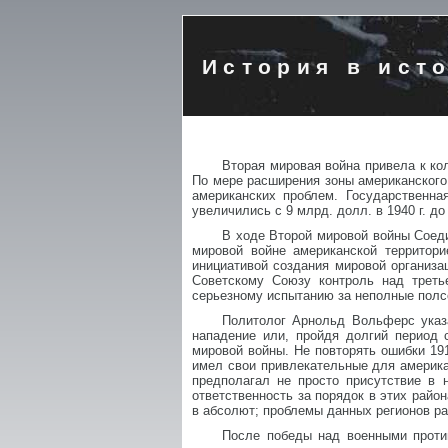
История в ист
Вторая мировая война привела к к
По мере расширения зоны американского
американских проблем. Государственн
увеличились с 9 млрд. долл. в 1940 г. до 
В ходе Второй мировой войны Соед
мировой войне американской территори
инициативой создания мировой организ
Советскому Союзу контроль над трет
серьезному испытанию за неполные полсот
Политолог Арнольд Вольферс указа
нападение или, пройдя долгий период 
мировой войны. Не повторять ошибки 191
имел свои привлекательные для америка
предполагал не просто присутствие в 
ответственность за порядок в этих райо
в абсолют; проблемы данных регионов ра
После победы над военными против