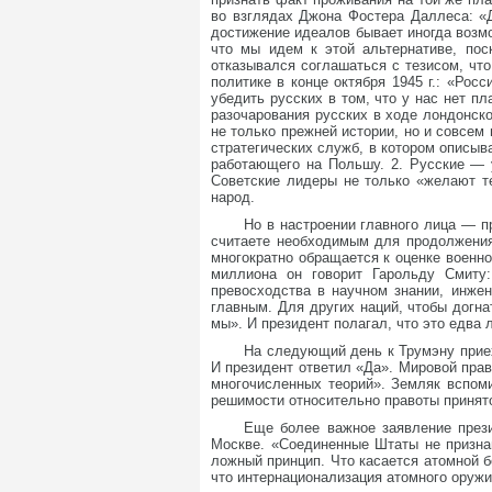
во взглядах Джона Фостера Даллеса: «
достижение идеалов бывает иногда возмо
что мы идем к этой альтернативе, по
отказывался соглашаться с тезисом, чт
политике в конце октября 1945 г.: «Ро
убедить русских в том, что у нас нет п
разочарования русских в ходе лондонско
не только прежней истории, но и совсем
стратегических служб, в котором описыв
работающего на Польшу. 2. Русские — 
Советские лидеры не только «желают т
народ.
Но в настроении главного лица — п
считаете необходимым для продолжения д
многократно обращается к оценке военно
миллиона он говорит Гарольду Смиту
превосходства в научном знании, инжен
главным. Для других наций, чтобы догна
мы». И президент полагал, что это едва 
На следующий день к Трумэну приех
И президент ответил «Да». Мировой прав
многочисленных теорий». Земляк вспоми
решимости относительно правоты принят
Еще более важное заявление прези
Москве. «Соединенные Штаты не призна
ложный принцип. Что касается атомной 
что интернационализация атомного оруж