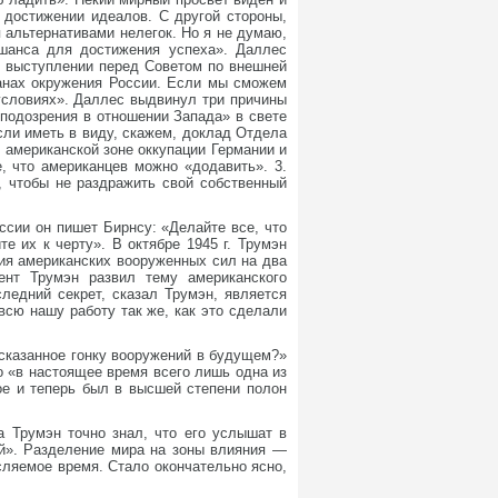
 достижении идеалов. С другой стороны,
 альтернативами нелегок. Но я не думаю,
шанса для достижения успеха». Даллес
о выступлении перед Советом по внешней
ланах окружения России. Если мы сможем
 условиях». Даллес выдвинул три причины
«подозрения в отношении Запада» в свете
сли иметь в виду, скажем, доклад Отдела
 американской зоне оккупации Германии и
, что американцев можно «додавить». 3.
, чтобы не раздражить свой собственный
ссии он пишет Бирнсу: «Делайте все, что
е их к черту». В октябре 1945 г. Трумэн
ния американских вооруженных сил на два
нт Трумэн развил тему американского
ледний секрет, сказал Трумэн, является
всю нашу работу так же, как это сделали
 сказанное гонку вооружений в будущем?»
о «в настоящее время всего лишь одна из
ое и теперь был в высшей степени полон
а Трумэн точно знал, что его услышат в
ой». Разделение мира на зоны влияния —
сляемое время. Стало окончательно ясно,