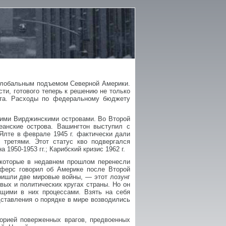
 глобальным подъемом Северной Америки.
ти, готового теперь к решению не только
нта. Расходы по федеральному бюджету
ими Вирджинскими островами. Во Второй
еанские острова. Вашингтон выступил с
Ялте в феврале 1945 г. фактически дали
третями. Этот статус кво подвергался
1950-1953 гг.; Карибский кризис 1962 г.
 которые в недавнем прошлом перенесли
ьферс говорил об Америке после Второй
пришли две мировые войны, — этот лозунг
вых и политических кругах страны. Но он
ящими в них процессами. Взять на себя
дставления о порядке в мире возводились
орией поверженных врагов, предвоенных