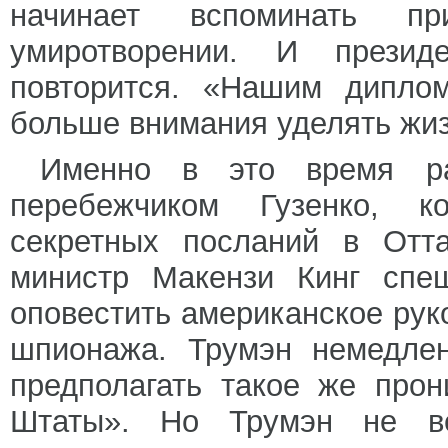
начинает вспоминать п
умиротворении. И прези
повторится. «Нашим диплом
больше внимания уделять жи
Именно в это время ра
перебежчиком Гузенко, к
секретных посланий в Отта
министр Макензи Кинг спе
оповестить американское руко
шпионажа. Трумэн немедлен
предполагать такое же про
Штаты». Но Трумэн не ве