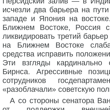
Персидский залив — в Индий
исчезли два барьера на пут
западе и Япония на восток
Ближнем Востоке, Россия с
ликвидировать третий барьер
на Ближнем Востоке слаб
средства исправить положени
Эти взгляды кардинально 
Бирнса. Агрессивные пози
сотрудников госдепарт
«разоблачали» советскую пол
А со стороны сенатора Ван
от поддержки внешней