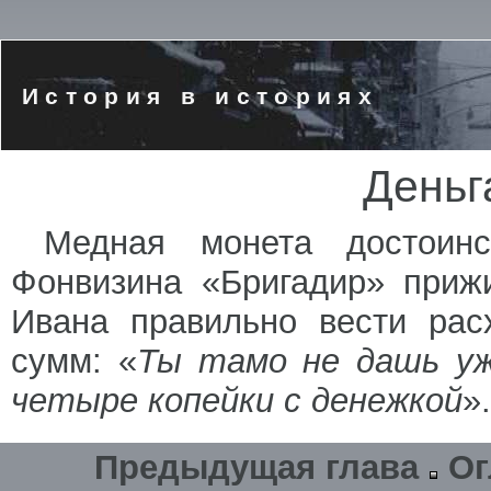
История в историях
Деньг
Медная монета достоин
Фонвизина «Бригадир» приж
Ивана правильно вести рас
сумм: «
Ты тамо не дашь уж
четыре копейки с денежкой
».
Предыдущая глава
Ог