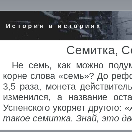
История в историях
Семитка, С
Не семь, как можно подум
корне слова «семь»? До рефо
3,5 раза, монета действител
изменился, а название ост
Успенского укоряет другого:
«
такое семитка. Знай, это дв