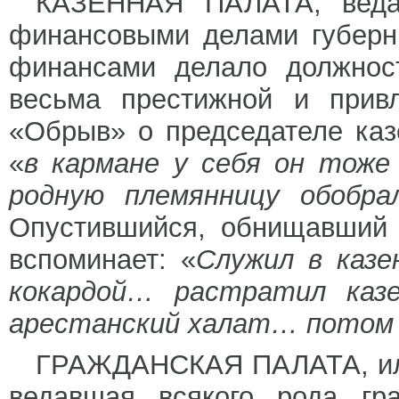
КАЗЕННАЯ ПАЛАТА, веда
финансовыми делами губерн
финансами делало должност
весьма престижной и привл
«Обрыв» о председателе каз
«
в кармане у себя он тоже
родную племянницу обобр
Опустившийся, обнищавший 
вспоминает: «
Служил в казе
кокардой… растратил казе
арестанский халат… потом
ГРАЖДАНСКАЯ ПАЛАТА, и
ведавшая всякого рода гр