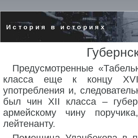
История в историях
Губернс
Предусмотренные «Табелью
класса еще к концу XVI
употребления и, следователь
был чин XII класса – губер
армейскому чину поручик
лейтенанту.
Помещица Уланбекова в пь