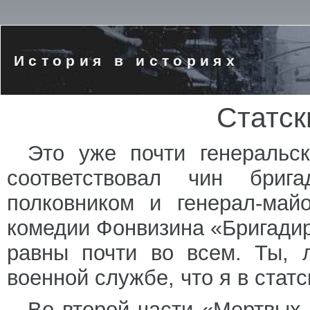
История в историях
Статск
Это уже почти генеральс
соответствовал чин бри
полковником и генерал-май
комедии Фонвизина «Бригадир
равны почти во всем. Ты, 
военной службе, что я в статс
Во второй части «Мертвых