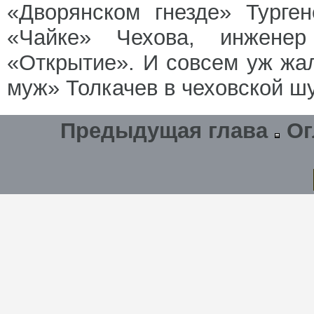
«Дворянском гнезде» Турге
«Чайке» Чехова, инжене
«Открытие». И совсем уж жа
муж» Толкачев в чеховской шу
Предыдущая глава
Ог