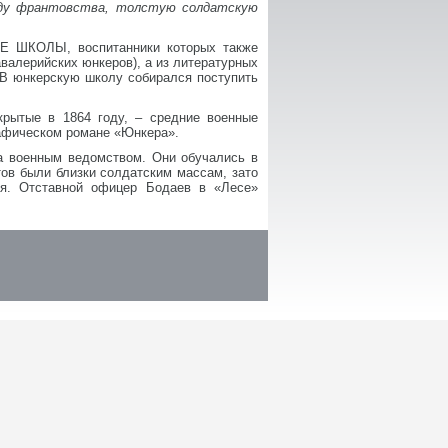
оду франтовства, толстую солдатскую
ИЕ ШКОЛЫ, воспитанники которых также
валерийских юнкеров), а из литературных
. В юнкерскую школу собирался поступить
ытые в 1864 году, – средние военные
рафическом романе «Юнкера».
а военным ведомством. Они обучались в
ов были близки солдатским массам, зато
ия. Отставной офицер Бодаев в «Лесе»