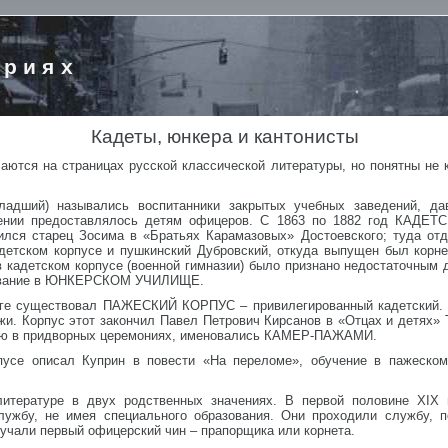
ориях
Кадеты, юнкера и кантонисты
аются на страницах русской классической литературы, но понятны не 
адший) назывались воспитанники закрытых учебных заведений, да
плении предоставлялось детям офицеров. С 1863 по 1882 год КА
ся старец Зосима в «Братьях Карамазовых» Достоевского; туда отда
детском корпусе и пушкинский Дубровский, откуда выпущен был корне
в кадетском корпусе (военной гимназии) было признано недостаточным 
зование в ЮНКЕРСКОМ УЧИЛИЩЕ.
рге существовал ПАЖЕСКИЙ КОРПУС – привилегированный кадетский. 
и. Корпус этот закончил Павел Петрович Кирсанов в «Отцах и детях» 
тию в придворных церемониях, именовались КАМЕР-ПАЖАМИ.
пусе описал Куприн в повести «На переломе», обучение в пажеском
тературе в двух родственных значениях. В первой половине XIX 
ужбу, не имея специального образования. Они проходили службу, п
лучали первый офицерский чин – прапорщика или корнета.