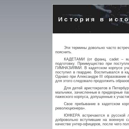
История в ист
Эти термины довольно часто встреч
пояснить.
КАДЕТАМИ (от франц. cadet – мл
подготовку. Преимущество при посту
ГИМНАЗИЯМИ. В кадетском корпусе учил
поступил в гвардию. Воспитывался в ка
Однако при Александре III образование 
для этого следовало продолжить обра
Для детей аристократов в Петербу
мальчики, зачисленные в придворные паж
пажеского корпуса, допущенные к учас
Свое пребывание в кадетском кор
революционера».
ЮНКЕРА встречаются в русской ли
добровольно вступившие на военную сл
качестве унтер-офицеров, после чего по