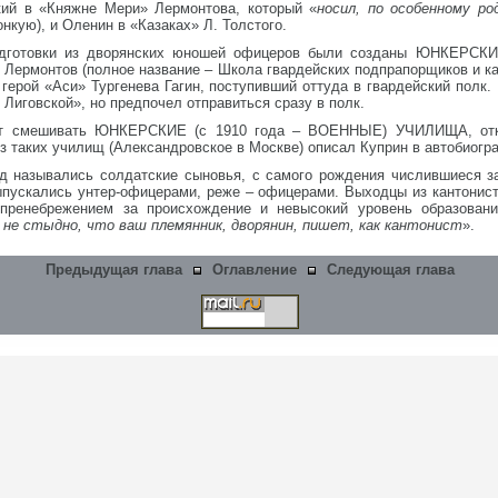
ий в «Княжне Мери» Лермонтова, который «
носил, по особенному р
онкую), и Оленин в «Казаках» Л. Толстого.
подготовки из дворянских юношей офицеров были созданы ЮНКЕРСК
 Лермонтов (полное название – Школа гвардейских подпрапорщиков и ка
 герой «Аси» Тургенева Гагин, поступивший оттуда в гвардейский полк
Лиговской», но предпочел отправиться сразу в полк.
т смешивать ЮНКЕРСКИЕ (с 1910 года – ВОЕННЫЕ) УЧИЛИЩА, откр
из таких училищ (Александровское в Москве) описал Куприн в автобиог
 назывались солдатские сыновья, с самого рождения числившиеся з
ыпускались унтер-офицерами, реже – офицерами. Выходцы из кантонист
пренебрежением за происхождение и невысокий уровень образован
 не стыдно, что ваш племянник, дворянин, пишет, как кантонист
».
Предыдущая глава
Оглавление
Следующая глава