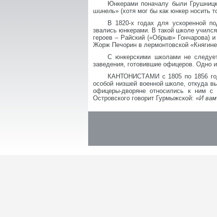
Юнкерами поначалу были Грушницк
шинель
» (хотя мог бы как юнкер носить т
В 1820-х годах для ускоренной 
звались юнкерами. В такой школе учился
героев – Райский («Обрыв» Гончарова) и
Жорж Печорин в лермонтовской «Княгине 
С юнкерскими школами не следуе
заведения, готовившие офицеров. Одно 
КАНТОНИСТАМИ с 1805 по 1856 год
особой низшей военной школе, откуда в
офицеры-дворяне относились к ним с 
Островского говорит Гурмыжской: «
И вам