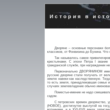
История в ист
Дворяне – основные персонажи бол
классиков, от Фонвизина до Бунина. Что 
Так называлось самое привилегиров
крестьянами. С эпохи Петра I зван
гражданской службе, при награждении не
Первоначально ДВОРЯНИНОМ именов
русские дворяне стали получать от вел
землю навеки как наследственную. Тогд
то есть земля, принадлежавшая семье и
случаях землевладение обычно имено
Поместье-имение не надо смешиват
садом.
С петровских времен дворянство,
(НОВОЕ), достигнутое выслугой на го
вотчинами, и в XVI-XVII веках записа