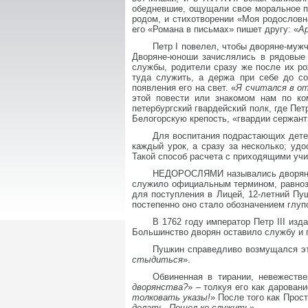
обедневшие, ощущали свое моральное п
родом, и стихотворении «Моя родословн
его «Романа в письмах» пишет другу: «
Ар
Петр I повелел, чтобы дворяне-муж
Дворяне-юноши зачислялись в рядовые 
службы, родители сразу же после их ро
туда служить, а держа при себе до с
появления его на свет. «
Я считался в от
этой повести или знакомом нам по ко
петербургский гвардейский полк, где Пет
Белогорскую крепость, «гвардии сержант
Для воспитания подрастающих детей
каждый урок, а сразу за несколько; у
Такой способ расчета с приходящими учи
НЕДОРОСЛЯМИ назывались дворянски
служило официальным термином, равнозн
для поступления в Лицей, 12-летний Пу
постепенно оно стало обозначением глупо
В 1762 году император Петр III 
Большинство дворян оставило службу и п
Пушкин справедливо возмущался эт
стыдиться
».
Обвиненная в тирании, невежеств
дворянства?
» – толкуя его как дарова
толковать указы!
» После того как Прос
делать. Пошел-ко служить
».