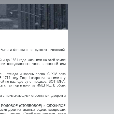
 были и большинство русских писателей-
й и до 1861 года жившими на этой земле
ии определенного чина в военной или
 – отсюда и корень слова. С XIV века
 1714 году Петр I закрепил за ними эту
лей по наследству от предков. ВОТЧИНА,
сь с тех пор в понятие ИМЕНИЕ. В обоих
ом с примыкающими строениями, двором и
сь на РОДОВОЕ (СТОЛБОВОЕ) и СЛУЖИЛОЕ
мки древних знатных родов, владевших
нных свитков. Столбовые дворяне, даже