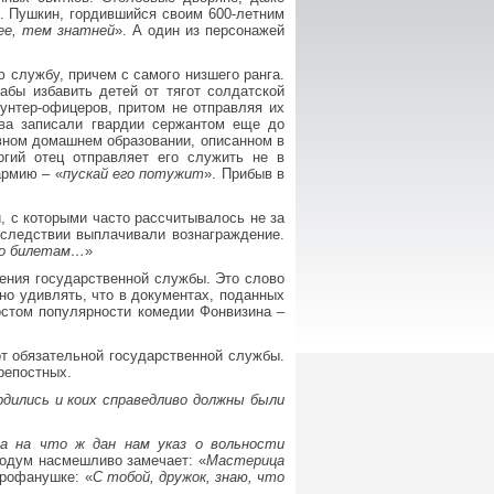
 Пушкин, гордившийся своим 600-летним
вее, тем знатней
». А один из персонажей
 службу, причем с самого низшего ранга.
абы избавить детей от тягот солдатской
унтер-офицеров, притом не отправляя их
ева записали гвардии сержантом еще до
ивном домашнем образовании, описанном в
огий отец отправляет его служить не в
армию – «
пускай его потужит
». Прибыв в
 с которыми часто рассчитывалось не за
оследствии выплачивали вознаграждение.
 по билетам…
»
ения государственной службы. Это слово
о удивлять, что в документах, поданных
остом популярности комедии Фонвизина –
обязательной государственной службы.
репостных.
рдились и коих справедливо должны были
да на что ж дан нам указ о вольности
родум насмешливо замечает: «
Мастерица
трофанушке: «
С тобой, дружок, знаю, что