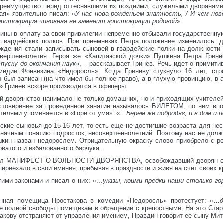
реимущество перед оттеснявшими их поздними, служилыми дворянами.
ая» язвительно писал: «
У нас нова рожденьем знатность, / И чем но
истокрация чиновная не заменит аристокрации родовой
».
чины в оплату за свои привилегии непременно отбывали государственную
гвардейских полков. При преемниках Петра положение изменилось: д
ждения стали записывать сыновей в гвардейские полки на должности 
овершеннолетия. Героя же «Капитанской дочки» Пушкина Петра Грин
пуску до окончания наук
», – рассказывает Гринев. Речь идет о примит
медии Фонвизина «Недоросль». Когда Гриневу стукнуло 16 лет, стр
р был записан (на что имел бы полное право), а в глухую провинцию, в 
» Гринев вскоре производится в офицеры.
 дворянство нанимало не только домашних, но и приходящих учителей,
достоверение за проведенное занятие называлось БИЛЕТОМ, по ним вп
телями упоминается в «Горе от ума»: «…
Берем же побродяг, и в дом и
е сыновья до 15-16 лет, то есть еще не достигшие возраста для нес
ачным понятию подросток, несовершеннолетний. Поэтому нас не должн
шкин назван недорослем. Отрицательную окраску слово приобрело с р
ватого и избалованного барчука.
издал МАНИФЕСТ О ВОЛЬНОСТИ ДВОРЯНСТВА, освобождавший дворян от 
ереехало в свои имения, пребывая в праздности и живя на счет своих к
ими законами и писал о них: «
…указы, коими предки наши столько го
енная помещица Простакова в комедии «Недоросль» протестует: «…
ние полной свободы помещикам в обращении с крепостными. На это Ста
такову отстраняют от управления имением, Правдин говорит ее сыну Ми