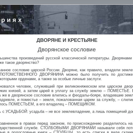
ориях
ДВОРЯНЕ И КРЕСТЬЯНЕ
Дворянское сословие
ьшинства произведений русской классической литературы. Дворянами
же такое дворянство?
анное сословие царской России. Дворяне, как правило, владели земле
ие ПОТОМСТВЕННОГО ДВОРЯНИНА можно было получить по достижен
которыми орденами, а также за особые личные заслуги.
ался человек, служивший при великокняжеском или царском дворе
иких князей, а затем царей в уплату за службу землю – ПОМЕСТЬЕ. В
а же в дворянское сословие влились и феодалы-бояре, владевшие зем
здревле, и поместье – земля, пожалованная царем за службу, – слили
валось ПОМЕСТЬЕМ, а его владелец – ПОМЕЩИКОМ.
ь с УСАДЬБОЙ: усадьба – не все землевладение, а лишь помещичий д
 уравненное в правах перед законом, по происхождению разделило
сударственной службе. СТОЛБОВЫМИ ДВОРЯНАМИ называли себя пото
нные в родословные книги – СТОЛБЦЫ, то есть списки в виде склее