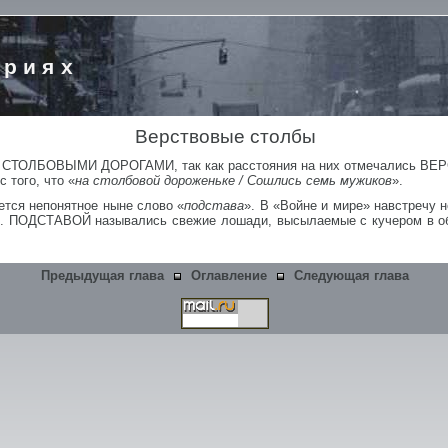
ориях
Верствовые столбы
сь СТОЛБОВЫМИ ДОРОГАМИ, так как расстояния на них отмечались 
 того, что «
на столбовой дороженьке / Сошлись семь мужиков
».
ется непонятное ныне слово «
подстава
». В «Войне и мире» навстречу 
. ПОДСТАВОЙ назывались свежие лошади, высылаемые с кучером в об
Предыдущая глава
Оглавление
Следующая глава