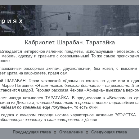
ориях
Кабриолет. Шарабан. Таратайка
наблюдается интересное явление: предметы, используемые человеком, 
, мебель, одежду и сравните с современными! То же самое происходил
ующие.
роконный рессорный экипаж, двухколесный, без козел, с высоким 
ет брата на кабриолете, правя сам.
кий ШАРАБАН. Герои чеховской «Драмы на охоте» по двое или в оди
 Марье Петровне: «
Я вам такого битюка доставлю – на редкость. В ш
становится модой. Героиня рассказа Чехова «Ариадна» выезжала верхом
лет иногда назывался ТАРАТАЙКА. В предисловии к «Вечерам на хут
зжая из Диканьки, «
понаведался-таки в провал с новою таратайкою с
, надевал по временам еще покупные
», то есть очки.
о седока с кучером спереди носила характерное название ЭГОИСТКА
 собственную эгоистку и ехал завтракать к Дюсо
».
Предыдущая глава
Оглавление
Следующая глава