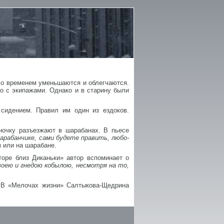
со временем уменьшаются и облегчаются.
о с экипажами. Однако и в старину были
сидением. Правил им один из ездоков.
ночку разъезжают в шарабанах. В пьесе
арабанчике, сами будете править, любо-
 или на шарабане.
оре близ Диканьки» автор вспоминает о
воею и гнедою кобылою, несмотря на то,
. В «Мелочах жизни» Салтыкова-Щедрина