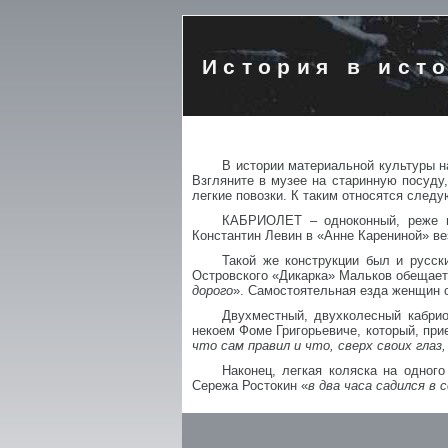
История в ист
В истории материальной культуры 
Взгляните в музее на старинную посуду
легкие повозки. К таким относятся след
КАБРИОЛЕТ – одноконный, реже па
Константин Левин в «Анне Карениной» вез
Такой же конструкции был и русс
Островского «Дикарка» Мальков обещает
дорого
». Самостоятельная езда женщин 
Двухместный, двухколесный кабрио
некоем Фоме Григорьевиче, который, прие
что сам правил и что, сверх своих глаз
Наконец, легкая коляска на одног
Сережа Ростокин «
в два часа садился в