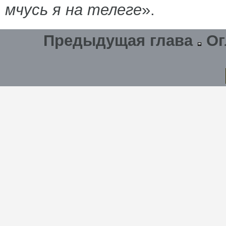
мчусь я на телеге
».
Предыдущая глава
Ог