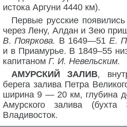
истока Аргуни 4440 км).
Первые русские появились 
через Лену, Алдан и Зею при
В. Пояркова.
В 1649—51
Е. 
и в Приамурье. В 1849–55 ни
капитаном
Г. И. Невельским.
АМУРСКИЙ ЗАЛИВ
, внут
берега залива Петра Великого
ширина 9 — 20 км, глубина д
Амурского залива (бухта
Владивосток.