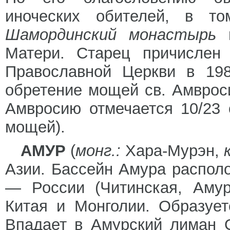
иноческих обителей, в 
Шамординский монастырь
Матери. Старец причислен
Православной Церкви в 198
обретение мощей св. Амвроси
Амвросию отмечается 10/23 
мощей).
АМУР
(
монг.:
Хара-Мурэн,
Азии. Бассейн Амура располо
— России (Читинская, Амур
Китая и Монголии. Образуе
Впадает в Амурский лиман О