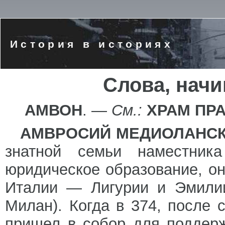
История в историях
Слова, нач
АМВОН
. —
См.:
ХРАМ ПР
АМВРОСИЙ МЕДИОЛАНС
знатной семьи наместника
юридическое образование, он
Италии — Лигурии и Эмилии
Милан). Когда в 374, после 
пришел в собор для поддер