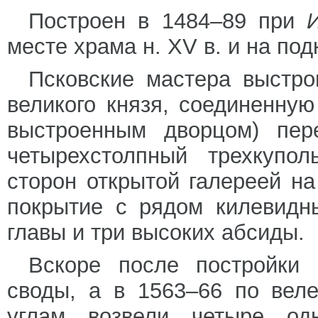
Построен в 1484–89 при
месте храма н. XV в. и на под
Псковские мастера выстро
великого князя, соединенную
выстроенным дворцом) пер
четырехстолпный трехкупо
сторон открытой галереей н
покрытие с рядом килевидн
главы и три высоких абсиды.
Вскоре после постройки
своды, а в 1563–66 по ве
углам возвели четыре одн