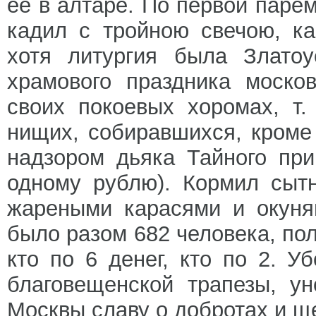
ее в алтаре. По первой парем
кадил с тройною свечою, к
хотя литургия была Златоу
храмового праздника моско
своих покоевых хоромах, т.
нищих, собиравшихся, кроме
надзором дьяка Тайного при
одному рублю). Кормил сыт
жареными карасями и окуня
было разом 682 человека, по
кто по 6 денег, кто по 2. 
благовещенской трапезы, у
Москвы славу о добротах и щ