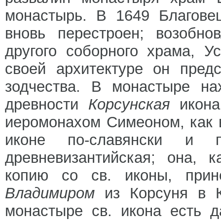
монастырь. В 1649 Благове
вновь перестроен; возобно
другого соборного храма, Ус
своей архитектуре он пред
зодчества. В монастыре на
древности
Корсунская
икон
иеромонахом Симеоном, как 
иконе по-славянски и п
древневизантийская; она, 
копию со св. иконы, прин
Владимиром
из Корсуня в 
монастыре св. икона есть д