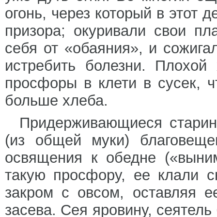
огонь, через который в этот д
призора; окуривали свои пл
себя от «обаяния», и сожиг
истребить болезни. Плохой
просфоры в клети в сусек, 
больше хлеба.
Придерживающиеся старин
(из общей муки) благовеще
освящения к обедне («выни
такую просфору, ее клали 
закром с овсом, оставляя е
засева. Сея яровину, сеятель