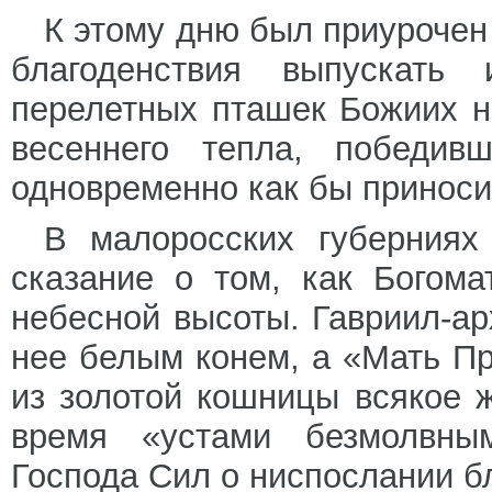
К этому дню был приуроче
благоденствия выпускать
перелетных пташек Божиих н
весеннего тепла, победив
одновременно как бы приноси
В малоросских губерния
сказание о том, как Богом
небесной высоты. Гавриил-ар
нее белым конем, а «Мать П
из золотой кошницы всякое 
время «устами безмолвны
Господа Сил о ниспослании б