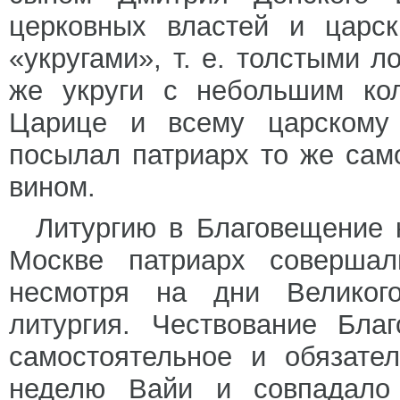
церковных властей и царс
«укругами», т. е. толстыми л
же укруги с небольшим кол
Царице и всему царскому
посылал патриарх то же само
вином.
Литургию в Благовещение к
Москве патриарх совершали
несмотря на дни Великого
литургия. Чествование Бла
самостоятельное и обязате
неделю Вайи и совпадало