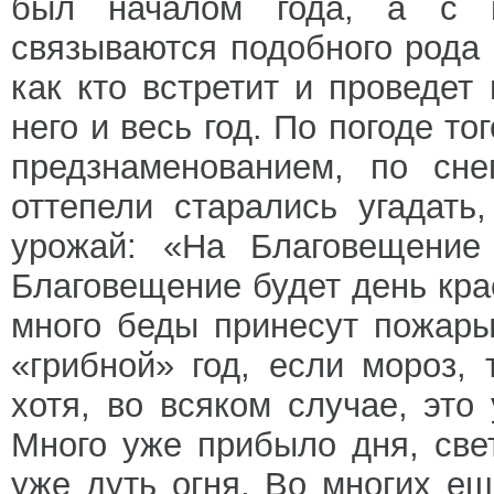
был началом года, а с 
связываются подобного рода 
как кто встретит и проведет
него и весь год. По погоде т
предзнаменованием, по сн
оттепели старались угадать
урожай: «На Благовещение
Благовещение будет день крас
много беды принесут пожары
«грибной» год, если мороз,
хотя, во всяком случае, это
Много уже прибыло дня, све
уже дуть огня. Во многих е