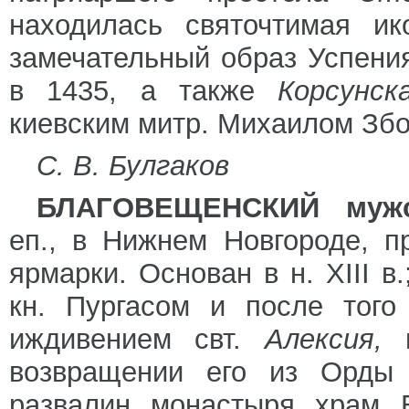
находилась святочтимая и
замечательный образ Успени
в 1435, а также
Корсунс
киевским митр. Михаилом Збо
С. В. Булгаков
БЛАГОВЕЩЕНСКИЙ мужс
еп., в Нижнем Новгороде, п
ярмарки. Основан в н. XIII 
кн. Пургасом и после того
иждивением свт.
Алексия,
возвращении его из Орды 
развалин монастыря храм 