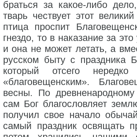
браться за какое-либо дело
тварь чествует этот великий
птица проспит Благовещенс
гнездо, то в наказание за эт
и она не может летать, а вме
русском быту с праздника Б
который отсего нередк
«благовещенским». Благов
весны. По древненародному
сам Бог благословляет земл
получил свое начало обычай
самый праздник освящать п
потом хранились нашими 