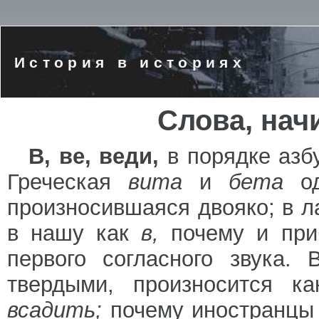
История в историях
Слова, нач
В, ве, веди,
в порядке азб
Греческая
вита
и
бета
о
произносившаяся двояко; в л
в нашу как
в,
почему и при
первого согласного звука.
твердыми, произносится к
всадить;
почему иностранцы