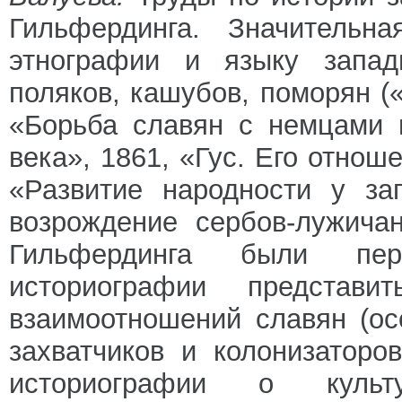
Гильфердинга. Значительн
этнографии и языку запад
поляков, кашубов, поморян (
«Борьба славян с немцами 
века», 1861, «Гус. Его отнош
«Развитие народности у за
возрождение сербов-лужича
Гильфердинга были пе
историографии представи
взаимоотношений славян (ос
захватчиков и колонизаторо
историографии о культу