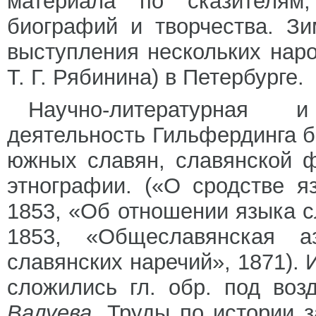
материала по сказителям
биографий и творчества. З
выступления нескольких народ
Т. Г. Рябинина) в Петербурге.
Научно-литературная и
деятельность Гильфердинга 
южных славян, славянской 
этнографии. («О сродстве я
1853, «Об отношении языка с
1853, «Общеславянская а
славянских наречий», 1871).
сложились гл. обр. под во
Валуева.
Труды по истории з