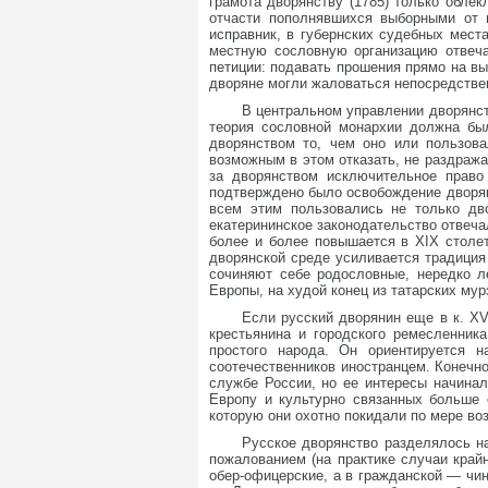
грамота дворянству (1785) только обл
отчасти пополнявшихся выборными от 
исправник, в губернских судебных мест
местную сословную организацию отвеча
петиции: подавать прошения прямо на вы
дворяне могли жаловаться непосредстве
В центральном управлении дворянст
теория сословной монархии должна бы
дворянством то, чем оно или пользов
возможным в этом отказать, не раздража
за дворянством исключительное право
подтверждено было освобождение дворяни
всем этим пользовались не только д
екатерининское законодательство отвеча
более и более повышается в XIX столет
дворянской среде усиливается традиция
сочиняют себе родословные, нередко л
Европы, на худой конец из татарских мур
Если русский дворянин еще в к. XV
крестьянина и городского ремесленника
простого народа. Он ориентируется н
соотечественников иностранцем. Конечно
службе России, но ее интересы начинал
Европу и культурно связанных больше 
которую они охотно покидали по мере во
Русское дворянство разделялось н
пожалованием (на практике случаи край
обер-офицерские, а в гражданской — чин 