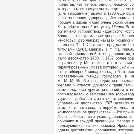
представляет теперь одно сплошное со
которая в московскую эпоху еще не созн
(т. н. верховники) имела в 1733 еще бо
всего сословия, дворяне действовали 
прошел в жизнь и был очень скоро отмен
быть обязательной (по указу
Петра III
о
облегчено устройством кадетского корп
Запада, это стремление дворян обеспе
некоторых дворянских наказах комиссии
спальник Ф. П. Салтыков, предлагал Пет
титулами (дуки, маркизы и т. п.), гер
главной привилегией этого дворянства,
само дворянство 1730. К 1767 более об
выражение у Монтескье, в его учении 
гарантированных, права которых были б
что в обширной монархии надо быть осо
поставленные между государем и н
кн. М. М. Щербатова, редактора ярослав
желало и отчасти добилось привилегий
землевладения других сословий, это в
соприкасалась с земледелием (производ
удалось добиться этого но отношению
управления дворянство 1767 заявило т
землях, в потравах, в порубке леса,
комиссарами от дворянства». «Что прина
было выбирать того уезда дворянам из
собрания в каждой провинции. Наряду с
пользующихся такими правами. Ярославск
«дабы достоинство дворянское, которо