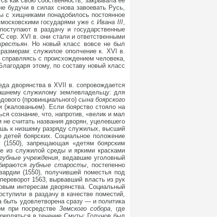
усь как свою собственность, закрывала ее
не будучи в силах снова завоевать Русь,
бы с хищниками понадобилось постоянное
я московскими государями уже с
Ивана III
,
поступают в раздачу и государственные
С сер. XVI в. они стали и ответственными
крестьян
. Но новый класс вовсе не был
размерам: служилое ополчение к. XVI в.
е справляясь с происхождением человека,
Благодаря этому, по составу новый класс
еда дворянства в XVII в. сопровождается
гдашнему служилому землевладельцу: для
дового (провинциального)
сына боярского
 (жалованьем). Если боярство стояло на
ся сознание, что, напротив, «велик и мал
 не считать названия дворян, уцелевшего
лишь к низшему разряду служилых, высший
е детей боярских. Социальное положение
а (1550), запрещающая «детям боярским
е из служилой среды и яркими красками
губные учреждения
, ведавшие уголовный
збираются
губные старосты
, постепенно
вардии (1550), получившей поместья под
переворот 1563, вырвавший власть из рук
совым интересам дворянства. Социальный
ступили в раздачу в качестве поместий,
 быть удовлетворена сразу — и политика
лом при посредстве
Земского собора
, где
репляться в течение Смуты; Годунов был