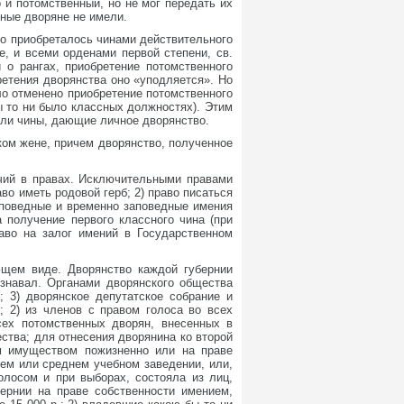
 и потомственный, но не мог передать их
чные дворяне не имели.
о приобреталось чинами действительного
е, и всеми орденами первой степени, св.
 о рангах, приобретение потомственного
ретения дворянства оно «уподляется». Но
ло отменено приобретение потомственного
ы то ни было классных должностях). Этим
ели чины, дающие личное дворянство.
ком жене, причем дворянство, полученное
ичий в правах. Исключительными правами
во иметь родовой герб; 2) право писаться
аповедные и временно заповедные имения
а получение первого классного чина (при
раво на залог имений в Государственном
щем виде. Дворянство каждой губернии
изнавал. Органами дворянского общества
; 3) дворянское депутатское собрание и
; 2) из членов с правом голоса во всех
сех потомственных дворян, внесенных в
ства; для отнесения дворянина ко второй
м имуществом пожизненно или на праве
шем или среднем учебном заведении, или,
олосом и при выборах, состояла из лиц,
ернии на праве собственности имением,