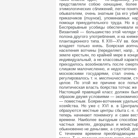
представляли собою
огнищане
, более
этимологических сближений, легче понят
обывателем, очень знатным (за его уби
приказчиков (
тиунов
), упоминаемых на
помощи принудительного труда. Но в 
Беспрерывные усобицы обеспечивали 
Византией — большинство этой челяди у
полона другого употребления, и на княж
плантационного типа. К XIII—XV вв. бо
владеет только князь. Боярская
вотч
населения вотчины (переделяет, напр.,
земле крестьян, по крайней мере в конц
индивидуальный, а не классовый характе
приходилось возобновлять после смерти
слишком малочисленно, и недостаточно 
московскими государями, стал очень
регулировалось т. н.
местничеством
, с
целое. По этой же причине все попыт
политическая власть боярства тотчас ж
Настоящий правящий класс должен был 
образом двумя условиями — экономическ
— поместным. Боярин-вотчинник удельно
хозяйства. Но уже с XVI в. в Централ
образуются местные центры сбыта с.-х.
теперь начинают понемногу и сами вес
времени. Наиболее выгодным способом 
частных землях, дворцовых и монастыр
обыкновенно не деньгами, а службой, до
С течением времени преобладающим т