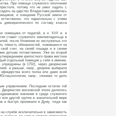
янства. При помощи служилого ополчения
престоле, потому что не умел ладить с
садить на царство Владислава разбилась
омещиков, и очищение Русской земли от
 естественно, что параллельно с этими
ь демократического по составу класса
и помещика от податей; в н. XVII в. и
егия ставит служилого землевладельца в
емлей; после Уложения из неслужилых это
ать тяжесть обязанностей, ложившихся на
 свой счет, на своей лошади и в своем
ими детьми потомственно. Уже во второй
 утверждением крепостного права местное
ждый отдельный помещик у себя в имении,
 упразднены (в 1702), через дворянские
ения: и раньше, напр., дворяне выбирали
 офицерства всего полка или даже всей
Юстиц-коллегии, напр., «понеже то дело
ным управлением. Последние остатки той
I. Дворянство московской эпохи делилось
 одинаковое значение в среде служилого
 или другой группе в значительной мере
в и быстро проникали в Думу, тогда как
а на службе исключительно в зависимость
амых знатных до самых мелких помещиков