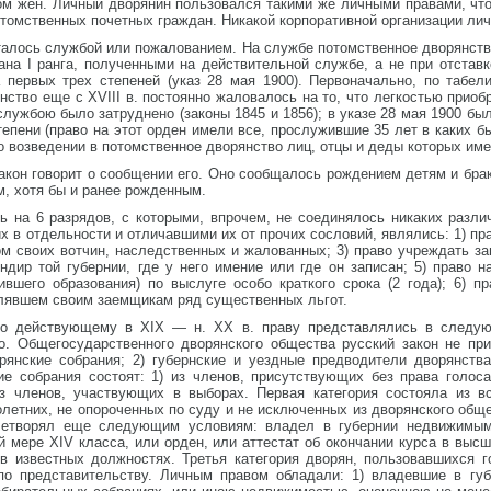
ом жен. Личный дворянин пользовался такими же личными правами, что
томственных почетных граждан. Никакой корпоративной организации ли
талось службой или пожалованием. На службе потомственное дворянств
тана I ранга, полученными на действительной службе, а не при отставк
 первых трех степеней (указ 28 мая 1900). Первоначально, по табели
нство еще с XVIII в. постоянно жаловалось на то, что легкостью приоб
службою было затруднено (законы 1845 и 1856); в указе 28 мая 1900 бы
епени (право на этот орден имели все, прослужившие 35 лет в каких б
о возведении в потомственное дворянство лиц, отцы и деды которых им
акон говорит о сообщении его. Оно сообщалось рождением детям и бра
, хотя бы и ранее рожденным.
ь на 6 разрядов, с которыми, впрочем, не соединялось никаких разл
 в отдельности и отличавшими их от прочих сословий, являлись: 1) пра
м своих вотчин, наследственных и жалованных; 3) право учреждать з
ундир той губернии, где у него имение или где он записан; 5) право н
вшего образования) по выслуге особо краткого срока (2 года); 6) п
лявшем своим заемщикам ряд существенных льгот.
по действующему в XIX — н. XX в. праву представлялись в следую
о. Общегосударственного дворянского общества русский закон не пр
рянские собрания; 2) губернские и уездные предводители дворянства
ие собрания состоят: 1) из членов, присутствующих без права голоса
из членов, участвующих в выборах. Первая категория состояла из в
летних, не опороченных по суду и не исключенных из дворянского обще
влетворял еще следующим условиям: владел в губернии недвижимы
й мере XIV класса, или орден, или аттестат об окончании курса в выс
в известных должностях. Третья категория дворян, пользовавшихся г
о представительству. Личным правом обладали: 1) владевшие в губ