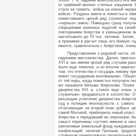
эпохи. Т. н. падение монгольского ига 
от грабежей мелких степных хищников. К
стали ее грабить: война на южной окра
войско. Раздача земли в поместье в об
поместившего целый ряд служилых люде
«черные» земли. Помещики
сразу получи
сборщиками казенных податей на своей
повторением боярства в уменьшенном ви
насчитывало до 70 тыс. человек. Затем,
а принимая в расчет лишь его боевую го
явился, сравнительно с боярством, очен
Представления о родовой чести, об
падением местничества. Далее, приспо
XVI в. мы имеем целый ряд случаев раз
было еще тяжелее, и он вполне зависел
том, что отечества и государь никому пр
живет государевым жалованьем». Общего 
от той поры, когда поместья получали л
же называли
детьми боярскими
. Позже
дворянства XVI в. стояло еще очень н
служилым» продаваться в холопство. 
рисующие угнетение дворянства боярств
суд и полицию безопасности, с самого 
оттесняющие на второй план
губных ц
самой Москвой, приблизила новый класс 
боярства и передавший ее
опричнине
, б
смысл опричнины состоял именно в наси
увеличивая земельный фонд нуждавшегос
конфискаций, начатая Грозным, продо
служилым принадлежало решительное бо