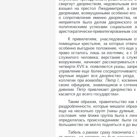
свергнут дворянством, недовольным ег
взошел на престол Лжедимитрий, а св
дворянами, возмущенными особенно его 
о сопротивление именно дворянства, 
неприятеля было делом дворянского о
политическими успехами социальное з
аристократически-привилегированным со
К привилегиям, унаследованным от
помещичьи крестьяне, за которых отвеч
особенно выгодное положение, что еще у
право осталось лишь за
гостями
, а с 
служилого человека; верстание в служ
вооружении, начинает рассматриваться 
четверти XVII в. появляются указы, зап
управление еще более сосредоточивается
крупные ведает все дворянство уезда,
коллегии при
воеводах. Петр I
, косвен
своих офицеров, знаменщиков и сотенн
дивизии. Петр привлекает дворянство 
касается до всего государства».
Таким образом, правительство как
раздробленности, которые мешали образо
еще на несколько групп (чины думные,
сословия: чем ближе группа была к лич
определялась происхождением: были се
большинство не могло подняться и до выс
Табель о рангах
сразу покончила с
от места, на которое он был назначен