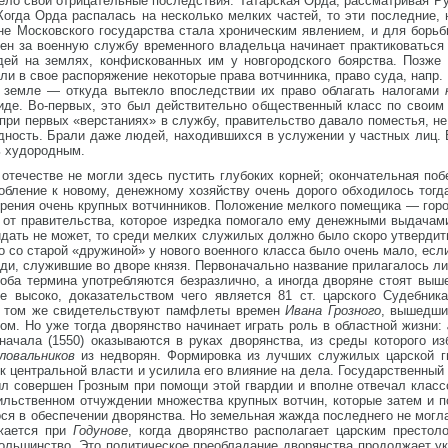
имело свои отрицательные последствия. Татарская Орда, рассматривая Р
огда Орда распалась на несколько мелких частей, то эти последние, 
ине Московского государства стала хроническим явлением, и для борь
мен за военную службу временного владельца начинает практиковатьс
й на землях, конфискованных им у новгородского боярства. Позже 
ли в свое распоряжение некоторые права вотчинника, право суда, напр. 
 земле — откуда вытекло впоследствии их право облагать налогами
де. Во-первых, это был действительно общественный класс по своим 
 при первых «верстаниях» в службу, правительство давало поместья, н
дность. Брали даже людей, находившихся в услужении у частных лиц. 
ь худородным.
 отечестве не могли здесь пустить глубоких корней; окончательная поб
собление к новому, денежному хозяйству очень дорого обходилось то
орения очень крупных вотчинников. Положение мелкого помещика — горо
 от правительства, которое изредка помогало ему денежными выдачами
идать не может, то среди мелких служилых должно было скоро утвердить
со старой «дружиной» у нового военного класса было очень мало, если
юди, служившие во дворе князя. Первоначально название прилагалось 
 оба термина употребляются безразлично, а иногда дворяне стоят выш
е высоко, доказательством чего является 81 ст. царского Судебник
О том же свидетельствуют памфлеты времен
Ивана Грозного
, вышедши
ом. Но уже тогда дворянство начинает играть роль в областной жизни:
начала (1550) оказываются в руках дворянства, из среды которого и
еловальников
из недворян. Формировка из лучших служилых царской г
к центральной власти и усилила его влияние на дела. Государственный 
ыл совершен Грозным при помощи этой гвардии и вполне отвечал клас
льственном отчуждении множества крупных вотчин, которые затем и по
я в обеспечении дворянства. Но земельная жажда последнего не могла
лжается при
Годунове
, когда дворянство располагает царским престо
льшинство. Это политическое преобладание дворянства продолжает ук