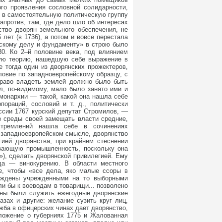
ого проявления сословной солидарности,
я в самостоятельную политическую группу
апротив, там, где дело шло об интересах
ство дворян земельного обеспечения, не
лет (в 1736), а потом и вовсе перестала
тскому делу и фундаменту» в строю было
30. Ко 2–й половине века, под влиянием
йную теорию, нашедшую себе выражение в
е тогда один из дворянских прожектеров,
ловие по западноевропейскому образцу, с
 право владеть землей должно было быть
ил, по-видимому, мало было занято ими и
монархии — такой, какой она нашла себе
ораций, сословий и т. д., политически
ссии 1767 курский депутат Стромилов, —
з среды своей замещать власти средние,
стремлений нашла себе в сочинениях
в западноевропейском смысле, дворянство
гией дворянства, при крайнем стеснении
ывающую промышленность, поскольку она
»), сделать дворянской привилегией. Ему
да — винокурению. В области местного
е, чтобы «все дела, яко малые ссоры в
суждены учрежденными на то выборными
и бы к воеводам в товарищи... позволено
жны были служить ежегодные дворянские
зах и другие: желание сузить круг лиц,
жба в офицерских чинах дает дворянство,
оложение о губерниях 1775 и Жалованная