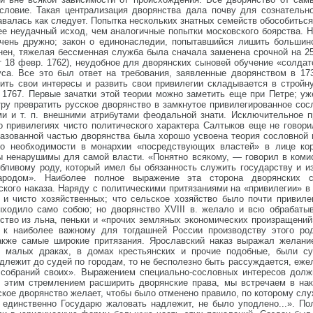
словие. Такая централизация дворянства дала почву для сознательн
авалась как следует. Попытка нескольких знатных семейств обособитьс
лее неудачный исход, чем аналогичные попытки московского боярства. Н
очень дружно; закон о единонаследии, попытавшийся лишить большин
ен, тяжелая бессменная служба была сначала заменена срочной на 25 
т 18 февр. 1762), неудобное для дворянских сыновей обучение «солда
уса. Все это был ответ на требования, заявленные дворянством в 17
чить свои интересы и развить свои привилегии складывается в стро
 1767. Первые зачатки этой теории можно заметить еще при Петре; уж
ру превратить русское дворянство в замкнутое привилегированное сос
бами и т. п. внешними атрибутами феодальной знати. Исключительное
 о привилегиях чисто политического характера Салтыков еще не говор
разованной частью дворянства была хорошо усвоена теория сословной 
о необходимости в монархии «посредствующих властей» в лице корп
ы ненарушимы для самой власти. «Понятно всякому, — говорил в коми
бливому роду, который имел бы обязанность служить государству и и
ародом». Наиболее полное выражение эта сторона дворянских 
ского наказа. Наряду с политическими притязаниями на «привилегии» 
 и чисто хозяйственных; что сельское хозяйство было почти привиле
ыходило само собою; но дворянство XVIII в. желало и всю обрабат
ство из льна, пеньки и «прочих земляных экономических произращений
 к наиболее важному для тогдашней России производству этого ро
акже самые широкие притязания. Ярославский наказ выражал желани
 в малых драках, в домах крестьянских и прочие подобные, были 
длежит до судей по городам, то не бесполезно быть рассуждается, ежел
 собраний своих». Выражением специально-сословных интересов дол
 этим стремлением расширить дворянские права, мы встречаем в нака
ое дворянство желает, чтобы было отменено правило, по которому слу
е единственно Государю жаловать надлежит, не было уподлено...». П