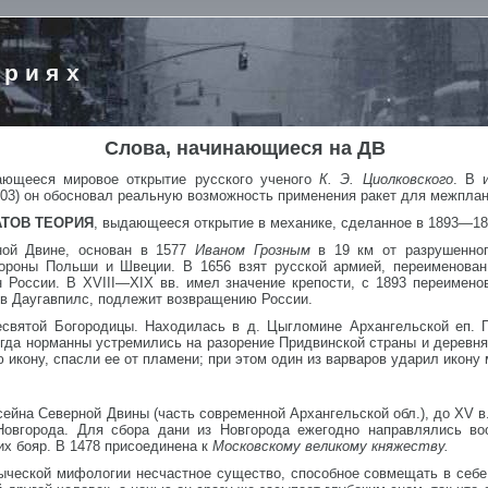
ориях
Слова, начинающиеся на ДВ
ающееся мировое открытие русского ученого
К. Э. Циолковского
. В 
903) он обосновал реальную возможность применения ракет для межпла
ТОВ ТЕОРИЯ
, выдающееся открытие в механике, сделанное в 1893—1
ной Двине, основан в 1577
Иваном Грозным
в 19 км от разрушенног
тороны Польши и Швеции. В 1656 взят русской армией, переименован
России. В XVIII—XIX вв. имел значение крепости, с 1893 переименов
 в Даугавпилс, подлежит возвращению России.
есвятой Богородицы. Находилась в д. Цыгломине Архангельской еп. 
когда норманны устремились на разорение Придвинской страны и дерев
икону, спасли ее от пламени; при этом один из варваров ударил икону
сейна Северной Двины (часть современной Архангельской обл.), до XV в
овгорода. Для сбора дани из Новгорода ежегодно направлялись воо
их бояр. В 1478 присоединена к
Московскому великому княжеству.
зыческой мифологии несчастное существо, способное совмещать в себе