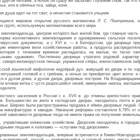
другой человек, а ночью он сразу же засыпает глубоким сном, так что 
ье, или в обличье пса, зайца, коня.
я душа идет на тот свет, а нечистая становится
упырем.
ющееся мировое открытие русского математика
Л. С. Понтрягина
, 
ых групп, используемую математиками всего мира.
р землевладельца, центром которого был жилой
дом
, где главную част
форма коллективного землевладения и одновременно сельское посел
внерусских документах, а с XVI в. — в Белоруссии, где дворище пр
им инвентарем вели хозяйственные работы, а продукты распределял
которая с течением времени распадалась на малые, но тесно свя
ьными «дымами». Постепенно дворище утратило родовой характе
: северо-великорусское
печище
, украинское сябры, южнославянское
зад
усской языческой мифологии недобрый дух, живущий во дворе и по ха
 петушиной головой и с гребнем, а ночью он приобретал цвет волос и
ся и духом дома, и духом двора, дворовых построек. На Владимирщин
и еловая ветка с густо разросшейся хвоей, именуемая «матка, матошник
подклети.
епостного населения в России с к. XVII в. до отмены крепостного пр
в. Большинство их жило в господских дворах, находилось почти в р
мьи. Широко были распространены продажа и обмен дворовых людей. Со
на мануфактурах и заводах. Накануне реформы составляли 6,79% от о
тной зависимости дворовые люди не имели права на получение земельн
а, управлявшие княжеским хозяйством. Дворские находились в города
бодными людьми и
холопами —
«слугами под дворскими».
ированных землевладельцев, впервые встречается в Киево-Новгородск
же вымиравший, другой — развивавшийся и готовый занять место пер