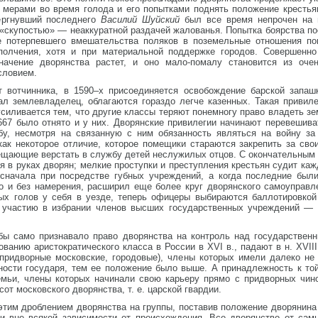
о мерами во время голода и его попытками поднять положение кресть
ергнувший последнего
Василий Шуйский
был все время непрочен на 
«скупостью» — неаккуратной раздачей жалованья. Попытка боярства по
не потерпевшего вмешательства поляков в поземельные отношения п
полчения, хотя и при материальной поддержке городов. Совершенно
начение дворянства растет, и оно мало-помалу становится из очен
словием.
 вотчинника, в 1590–х присоединяется освобождение барской запашк
ал землевладелец, облагаются гораздо легче казенных. Такая привил
силивается тем, что другие классы теряют понемногу право владеть з
1667 было отнято и у них. Дворянские привилегии начинают перевешив
бу, несмотря на связанную с ним обязанность являться на войну за
как некоторое отличие, которое помещики стараются закрепить за сво
рещающие верстать в службу детей неслужилых отцов. С окончательным
 в руках дворян; мелкие проступки и преступления крестьян судит ка
 сначала при посредстве губных учреждений, а когда последние были
но и без намерения, расширил еще более круг дворянского самоуправл
ых голов у себя в уезде, теперь офицеры выбираются баллотировкой
к участию в избрании членов высших государственных учреждений — 
 бы само признавало право дворянства на контроль над государствен
ванию аристократического класса в России в XVI в., падают в н. XVII
 придворные московские, городовые), члены которых имели далеко не
ности государя, тем ее положение было выше. А принадлежность к той
мьи, члены которых начинали свою карьеру прямо с придворных чино
от московского дворянства, т. е. царской гвардии.
 этим дроблением дворянства на группы, поставив положение дворянин
, и вне всякой зависимости от происхождения. Все дворянство от с