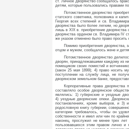
ст. Личное дворянство сообщалось брак
детям, которые пользовались правами по
Потомственное дворянство приобре
статского советника, полковника и капи
Георгия всех степеней и св. Владимира
дворянства было более легким, но дворя
лишь в XIX в. приобретение дворянства 
дворянства орденом св. Владимира IV ст
же указом отменено было право просить 
Помимо приобретения дворянства, з
отцом и мужем, сообщалось жене и детям
Потомственное дворянство делилос
дворян, принадлежавшими каждому из них
помещиком своих поместий и вотчиннико
(закон 25 мая 1899); 4) право носить м
поступлении на службу лица, не получи
дворянском земельном банке, предостав
Корпоративные права дворянства 
составляло особое дворянское обществ
являлись: 1) губернские и уездные дво
4) уездные дворянские опеки. Дворянск
постановлениях, кроме выборов, и 3) 
родословную книгу губернии, совершенно
категории требовалось, чтобы он удо
собственности и имел или чин по крайне
наконец, прослужил не менее трех лет 
пользовавшихся этим правом лично и п