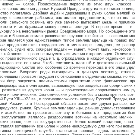
 новую — бояре. Происхождение первого из этих двух классов, 
ь из сопоставления данных Русской Правды и других источников: огнищ
йство полагалась двойная
вира
) и державшим в руках более мелкий се
ряду с сельскими рабочими, заставляет предположить, что он вел с
роли сельского хозяина его уже заметно вытесняет
князь
и приближ
князьям и их
дружинам
массу полона, челяди. В первое время — в 
ходило на невольничьи рынки Средиземного моря. Но сокращение этой 
еских и боярских землях развивается крупное хозяйство — насколько м
ярин является уже единственным типом землевладельца на правах пол
ина
представляется государством в миниатюре: владелец ее распо
 землю), судит его, собирает подати — имеет, может быть, некоторое
е этой эпохи — право не выпускать из имения старожильцев. Отличител
р: право вотчинного суда и т. д. ограждалось в каждом отдельном слу
 выдавшего ее князя. Чтобы составить плотный и достаточно сильный
однородно. Состав его, особенно со времени перехода в его ряды уде
 сложным. Боярские роды вытянулись в длинную лестницу, отноше
теснявшим произвол государя по отношению к отдельным семьям, но ме
ки бояр закрепить политическими гарантиями свое фактическое пре
е вырождалась в олигархию, вызывавшую противодействие среди самих 
развиться из другого корня — и происхождение современного нам ру
им и политическим. Экономическим условием была смена крупного вот
й Руси XIII—XV вв., в противоположность боярину Русской Правды, бы
ьной России, а в Новгородской области веком или двумя раньше, на
 продуктов, рынки. Крупные землевладельцы, раньше довольствовавшие
ти хозяйство, но превратить вотчину в большое с-х. предприятие бы
эксплуатации являлось раздробление вотчины на несколько мелких 
ских ранее, чем на государственных. Более мелкий владелец, сняв 
ставляя вотчиннику все более и более необходимую для него при новы
ипом помещичьей службы становится военная; здесь сказалось у