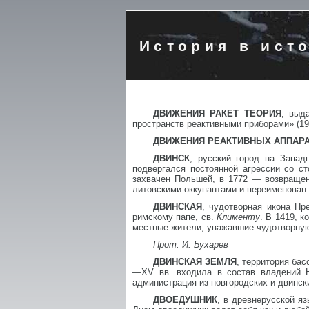
История в ист
ДВИЖЕНИЯ РАКЕТ ТЕОРИЯ
, выд
пространств реактивными приборами» (1
ДВИЖЕНИЯ РЕАКТИВНЫХ АППАРА
ДВИНСК
, русский город на Запад
подвергался постоянной агрессии со с
захвачен Польшей, в 1772 — возвращен 
литовскими оккупантами и переименован
ДВИНСКАЯ
, чудотворная икона Пр
римскому папе, св.
Клименту
. В 1419, 
местные жители, уважавшие чудотворную 
Прот. И. Бухарев
ДВИНСКАЯ ЗЕМЛЯ
, территория бас
—XV вв. входила в состав владений Н
администрация из новгородских и двинск
ДВОЕДУШНИК
, в древнерусской я