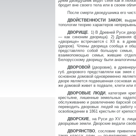
Днем двоедушник ведет себя как и любой 
бродит вне своего тела или в своем облич
После смерти двоедушника его чиста
ДВОЙСТВЕННОСТИ ЗАКОН
, выда
топологии теорию характеров непрерывн
ДВОРИЩЕ
. 1) В Древней Руси дво
— как синоним дворища). 2) Древняя 
«дворище» встречается с XII в. в дре
(дворов). Члены дворища сообща и общ
представляло собой большую семью, 
взаимопомощью семьи, жившие отдел
Белорусскому дворищу были аналогичны
ДВОРОВОЙ
(дворовик), в древнер
губ. дворового представляли как змея с
основном домовой одновременно являет
дворе является подвешенная сосновая ил
же домовой живет в подвале, клети или 
ДВОРОВЫЕ ЛЮДИ
, категория кр
крестьяне, лишенные земельных надело
обслуживанию и развлечению барской се
переводить дворовых людей на работу 
освобождении в 1861 крестьян от крепос
ДВОРСКИЕ
, на Руси до XV в. лиц
дворцовые земли. Дворские ведали сво
ДВОРЯНСТВО
, сословие привилег
таких класса: один, — по-видимому, у