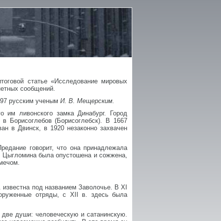
итоговой статье «Исследование мировых
нетных сообщений.
897 русским ученым
И. В. Мещерским.
о им ливонского замка Динабург. Город
 в Борисоглебов (Борисоглебск). В 1667
ан в Двинск, в 1920 незаконно захвачен
Предание говорит, что она принадлежала
ня Цыгломина была опустошена и сожжена,
 мечом.
. известна под названием Заволочье. В XI
руженные отряды, с XII в. здесь была
 две души: человеческую и сатанинскую.