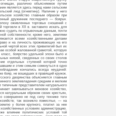
огнищан, различно объясняемое путем
анин является здесь перед нами сельским
льский люд (огневтину). Наличие у него
ельское хозяйство главным образом при
енный дружинник последнего —
боярин
.
эпоху оживленных торговых сношений с
торговли в XII в. заставило искать для
ожно судить по отрывочным данным, почти
ной собственности; кроме него, землями
ряжается всеми хозяйственными делами
 право и на личность проживающих на его
ьной чертой всех этих привилегий был их
чае особой жалованной грамотой, которую
 класс, боярство удельной эпохи было и
льных князей, сведенных со своих столов
ние отдельных ступеней которой точно
шавшим и этим семьям сомкнуться в одно
обладание кончались всегда неудачей:
же бояр, не вошедших в правящий кружок.
сского дворянства объясняется главным
чинного землевладения средним и мелким
л типичным представителем натурального
чинает завязываться меновое хозяйство,
ся натуральным оброком своих крестьян,
ло совершенно не под силу технике того
хозяйств; так возникло
поместье
, — на
землю у более крупного, платил за нее
х хозяйственных условиях администрацию.
же влияние политических условий той