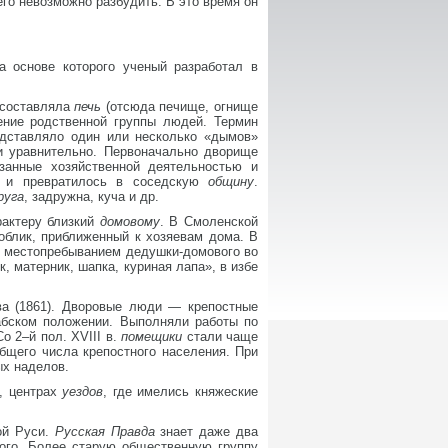
его невозможно разбудить. В это время он
на основе которого ученый разработал в
ь составляла
печь
(отсюда печище, огнище
ение родственной группы людей. Термин
едставляло один или несколько «дымов»
и уравнительно. Первоначально дворище
занные хозяйственной деятельностью и
р и превратилось в соседскую
общину
.
руга
, задружна, куча и др.
рактеру близкий
домовому
. В Смоленской
 облик, приближенный к хозяевам дома. В
е местопребыванием дедушки-домового во
, матерник, шапка, куриная лапа», в избе
ава (1861). Дворовые люди — крепостные
абском положении. Выполняли работы по
 2–й пол. XVIII в.
помещики
стали чаще
бщего числа крепостного населения. При
ых наделов.
х, центрах
уездов
, где имелись княжеские
ой Руси.
Русская Правда
знает даже два
вого. Более старую общественную группу