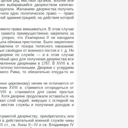
 целый ряд местных органов, вполне или
лен выбиравшийся дворянством капитан-
седатели. Желаниям дворянства получить
учили одно политическое право — право
ной администрацией, на действия которой
 имело права вмешиваться. В этом случае
 грамота преимущественно закрепила за
и упорно, что
Екатерина II
не находила
была обязана престолом. Было закреплено
авлена от позора телесного наказания;
 свободен от военного постоя и т. д. Но
дворяне по службе — и в этом случае
ебный ценз для получения дворянства все
явленное дворянами в 1767. В XVIII в. в
таточно почтенными. Дворяне с усердием
мого Рима, то обязательно откуда-то из
нно церковному) ничем не отличается от
янин XVIII в. стремится отгородиться от
VIII в. становится для своих простых
. Хотя дворяне продолжали оставаться на
икал слой людей, живущих с оглядкой на
о местом службы и получения доходов и
грамотой дворянству, приобреталось или
и в действительной военной службе чины
I ст., св. Анны II—IV и св. Владимира IV