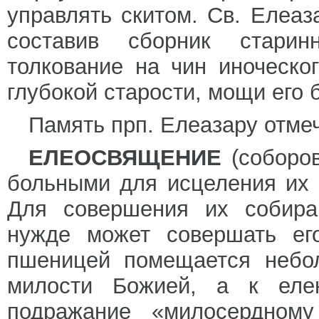
управлять скитом. Св. Елеаз
составив сборник стари
толкование на чин иноческо
глубокой старости, мощи его 
Память прп. Елеазару отмеч
ЕЛЕОСВЯЩЕНИЕ
(соборов
больными для исцеления их
Для совершения их собира
нужде может совершать ег
пшеницей помещается небол
милости Божией, а к еле
подражание «милосердном