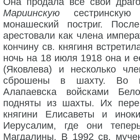
Она продала все свои драг
Мариинскую
сестринску
монашеский постриг. Посл
арестовали как члена импер
кончину св. княгиня встретил
ночь на 18 июля 1918 она и 
(Яковлева) и несколько чл
сброшены в шахту. Во вр
Алапаевска войсками Бел
подняты из шахты. Их пере
княгини Елисаветы и инок
Иерусалим, где они тепер
Магдалины. В 1992 св. муче