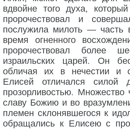
вдвойне того духа, которы
пророчествовал и соверша
послужила милоть — часть 
время огненного восхожден
пророчествовал более ше
израильских царей. Он бес
обличая их в нечестии и с
Елисей отличался силой д
прозорливостью. Множество
славу Божию и во вразумлен
племен склонявшегося к идо
обращались к Елисею с про