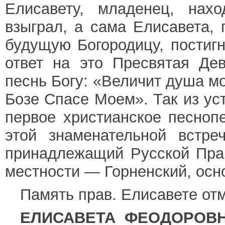
Елисавету, младенец, нах
взыграл, а сама Елисавета,
будущую Богородицу, постигн
ответ на это Пресвятая Де
песнь Богу: «Величит душа мо
Бозе Спасе Моем». Так из ус
первое христианское песноп
этой знаменательной встре
принадлежащий Русской Пра
местности — Горненский, осно
Память прав. Елисавете отм
ЕЛИСАВЕТА ФЕОДОРОВ