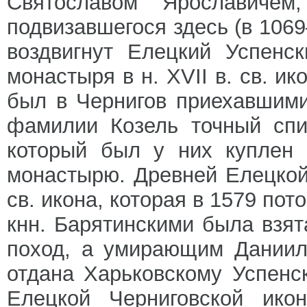
Святославом Ярославиче
подвизавшегося здесь (в 1069
воздвигнут Елецкий Успенс
монастыря в н. XVII в. св. и
был в Чернигов приехавшим
фамилии Козель точный спи
который был у них куплен 
монастырю. Древней Елецкой
св. икона, которая в 1579 по
кнн. Барятинскими была взят
поход, а умирающим Даниил
отдана Харьковскому Успенс
Елецкой Черниговской ико