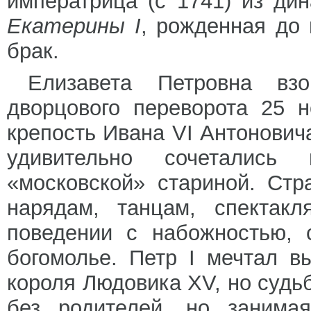
императрица (с 1741) из ди
Екатерины I
, рожденная до
брак.
Елизавета Петровна вз
дворцового переворота 25 н
крепость Ивана VI Антонович
удивительно сочетались
«московской» стариной. Стр
нарядам, танцам, спектак
поведении с набожностью, 
богомолье. Петр I мечтал в
короля Людовика XV, но судь
без родителей, но занима