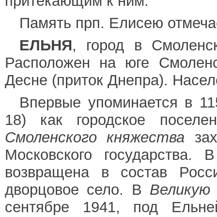
притекающим к ним.
Память прп. Елисею отмеча
ЕЛЬНЯ
, город в Смоленск
Расположен на юге Смоленс
Десне (приток Днепра). Насел
Впервые упоминается в 11
18) как городское посел
Смоленского княжества
за
Московского государства. 
возвращена в состав Росс
дворцовое село. В
Великую
сентябре 1941, под Ельн