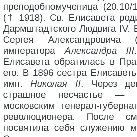
преподобномученица (20.10/1
(† 1918). Св. Елисавета род
Дармштадтского Людвига IV. 
Сергея Александровича (
императора
Александра III
Елисавета обратилась в Пр
его. В 1896 сестра Елисаве
имп.
Николая II
. Через де
страшное несчастье — С
московским генерал-губерна
революционера. После с
посвятила себя служению м