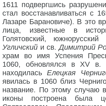
1611 подвергшись разрушен
стал восстанавливаться с 1
Лазаре Барановиче). В это 
лица, известные в истор
Голятовский, южнорусский
Угличский
и св.
Димитрий Ро
храм во имя Успения Пресв
1060, обновлялся в XV в. 
находилась
Елецкая Черни
явилась в 1060 близ Черниго
название. По этому случаю в
иконы построена была це