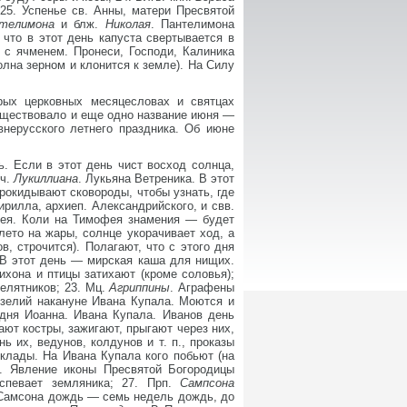
25. Успенье св. Анны, матери Пресвятой
телимона
и блж.
Николая
. Пантелимона
, что в этот день капуста свертывается в
с с ячменем. Пронеси, Господи, Калиника
олна зерном и клонится к земле). На Силу
орых церковных месяцесловах и святцах
Существовало и еще одно название июня —
нерусского летнего праздника. Об июне
ь. Если в этот день чист восход солнца,
Мч.
Лукиллиана
. Лукьяна Ветреника. В этот
рокидывают сковороды, чтобы узнать, где
ирилла, архиеп. Александрийского, и свв.
ея. Коли на Тимофея знамения — будет
лето на жары, солнце укорачивает ход, а
, строчится). Полагают, что с этого дня
 В этот день — мирская каша для нищих.
Тихона и птицы затихают (кроме соловья);
пелятников; 23. Мц.
Агриппины
. Аграфены
 зелий накануне Ивана Купала. Моются и
одня Иоанна. Ивана Купала. Иванов день
ают костры, зажигают, прыгают через них,
ь их, ведунов, колдунов и т. п., проказы
 клады. На Ивана Купала кого побьют (на
6. Явление иконы Пресвятой Богородицы
оспевает земляника; 27. Прп.
Сампсона
а Самсона дождь — семь недель дождь, до