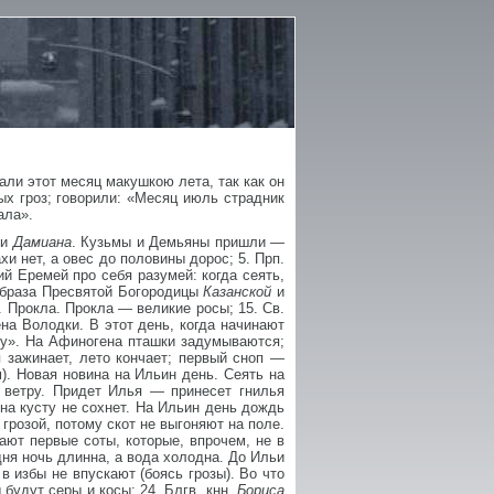
али этот месяц макушкою лета, так как он
х гроз; говорили: «Месяц июль страдник
ала».
ы
и
Дамиана
. Кузьмы и Демьяны пришли —
ахи нет, а овес до половины дорос; 5. Прп.
й Еремей про себя разумей: когда сеять,
 образа Пресвятой Богородицы
Казанской
и
 Прокла. Прокла — великие росы; 15. Св.
на Володки. В этот день, когда начинают
дку». На Афиногена пташки задумываются;
я зажинает, лето кончает; первый сноп —
). Новая новина на Ильин день. Сеять на
 ветру. Придет Илья — принесет гнилья
на кусту не сохнет. На Ильин день дождь
грозой, потому скот не выгоняют на поле.
ают первые соты, которые, впрочем, не в
 дня ночь длинна, а вода холодна. До Ильи
в избы не впускают (боясь грозы). Во что
будут серы и косы; 24. Блгв. кнн.
Бориса