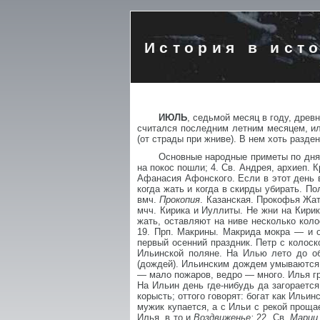
История в ист
ИЮЛЬ
, седьмой месяц в году, древ
считался последним летним месяцем, ил
(от страды при жниве). В нем хоть разде
Основные народные приметы по дням
на покос пошли; 4. Св. Андрея, архиеп. К
Афанасия Афонского. Если в этот день в
когда жать и когда в скирды убирать. П
вмч.
Прокопия
. Казанская. Прокофья Жат
мчч. Кирика и Иуллиты. Не жни на Кирик
жать, оставляют на ниве несколько кол
19. Прп. Макрины. Макрида мокра — и о
первый осенний праздник. Петр с колоск
Ильинской поляне. На Илью лето до об
(дождей). Ильинским дождем умываются о
— мало пожаров, ведро — много. Илья гр
На Ильин день где-нибудь да загораетс
корысть; оттого говорят: богат как Ильи
мужик купается, а с Ильи с рекой прощае
Илья, в то и
Воздвиженье;
22. Св.
Марии