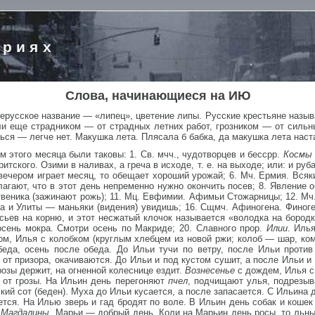
ориях
Слова, начинающиеся на ИЮ
нерусское название — «липец», цветение липы. Русские крестьяне назыв
и еще страдником — от страдных летних работ, грозником — от сильны
нься — легче нет. Макушка лета. Плясала б бабка, да макушка лета наст
 этого месяца были таковы: 1. Св. мчч., чудотворцев и бессрр.
Косм
ритского. Озими в наливах, а греча в исходе, т. е. на выходе; или: и руб
ечером играет месяц, то обещает хороший урожай; 6. Мч. Ермия. Всяки
олагают, что в этот день непременно нужно окончить посев; 8. Явление
веника (зажинают рожь); 11. Мц. Евфимии. Афимьи Стожарницы; 12. Мч.
а и Улиты — маньяки (видения) увидишь; 16. Сщмч. Афиногена. Финоге
осьев на корню, и этот несжатый клочок называется «володка на боро
сень мокра. Смотри осень по Макриде; 20. Славного прор.
Илии
. Иль
ом, Илья с колобком (круглым хлебцем из новой ржи; колоб — шар, ком
еда, осень после обеда. До Ильи тучи по ветру, после Ильи против
т призора, окачиваются. До Ильи и под кустом сушит, а после Ильи и 
озы держит, на огненной колеснице ездит.
Вознесенье
с дождем, Илья с 
я от грозы. На Ильин день перегоняют
пчел
, подчищают улья, подрезыв
нский сот (беден). Муха до Ильи кусается, а после запасается. С Ильина
тся. На Илью зверь и гад бродят по воле. В Ильин день собак и кошек 
 Магдалины
. Марьи — добрый день. Коли на Марьин день росы, то льны 