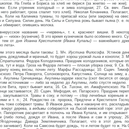
икопов
. На Глеба и Бориса за хлеб не берися (за жнитво — не жни); 
ки. Если утренник холодный — и зима холодная; 27. Св. вмч.
Пан
 него работает, гроза спалит того хлеб). Николая Кочанника. Полагают
нь. Коли на Калиника туманы, то припасай косы (или закрома) на ове
ы и Силуана. Силин день. На Силы и Селуяна рожь бывает пьяна (т. е. п
мы
обмирают, опившись молока.
внерусское название — «червень», т. к. краснеют вишни. В некот
ца — «изок» (кузнечик). В это время кузнечиков было особенно много. 
 с тем от дня
Иоанна Крестителя (Ивана Купалы) —
важнейшего древ
ло лета».
м этого месяца были таковы: 1. Мч.
Иустина Философа
. Устинов ден
день дождливый и мрачный, то будет хорош урожай льна и конопли; 3. 
 Стратилата
. Федора Колодезника. Праздник колодезников, которые оп
а, тут и вода. Гроза на Федора летнего — плохая уборка сена; 9. Св. К
рилу конец весны, почин лету. Марфы Рассадницы; 10. Сщмч. Тимоф
ского
. Петра Поворота, Солоноворота, Капустника. Солнце на зиму, а 
ы
. Акулины Гречишницы. Акулины-задери хвосты (скот бесится от оводов
ругим источникам — либо за неделю до Акулины, либо спустя неделю.
осле Вита, прост бывает жита; 16. Св.
Тихона
, еп.
Амафунтского
. На 
лнце застаивается; 20. Сщмч. Мефодия, еп. Патарского. Праздник пере
), закупываются. Травы в соку, и потому — сбор лечебных кореньев и
ями и т. п.; 24. Рождество св. пророка, Предтечи и Крестителя Госп
нь тоже собирают травы. В Иванов день, как и накануне его, раскладыв
 вокруг дерева, а
ведьмы
собираются на Лысой киевской горе: этот ден
 п. Папоротник расцветает в полночь на Ивана Купала, и им открывают
ки (либо попы), дождя от Ивана, а после Ивана и сам я упрошу; 2
 Ягодочницы. Давида Земляничника. Полагают, что в этот день п
но загнивает). Коли на Самсона будет дождь, то и летом будет то ж. Н