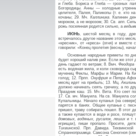
и
Глеба
. Бориса и Глеба — грозных
пал
Богородицы. Анны — холодные утренни
целителя, Палея, Паликопы (т. е. кто на
кочаны; 29. Мч.
Каллиника
. Калинин де
мороком, а не морозом; 30. Св. апп. Сил
рожь посеянная родится сильно, а
ведь
ИЮНЬ
, шестой месяц в году, дре
встречалось другое название этого меся
«кресник», от «креса» (огня) и вместе
говорили: «Конец пролетия (весны), нача
Основные народные приметы по дня
будет хороший налив ржи. Если же этот 
день гадают по ветрам; 8. Вмч.
Феодора
есть водяная жила, и коли сковорода сыр
мучениц Феклы, Марфы и Марии. На Ки
голод; 12. Прпп.
Онуфрия
и
Петра Афон
месяц идет на прибыль; 13. Мц.
Акилин
должно начинать сеять гречиху, а по д
Праздник каш. 15. Мч. Вита. Кто сеет п
17. Св. мч. Мануила. На св. Мануила со
Купальницы. Начало купанья (на севере
парятся в банях. Общее купанье с песн
пришел, траву собирать пошел. В этот де
а также купаются в воде и росе, пляшут
домовых, водяных, русалок, леших
и т.
игрищах), пиши пропало. Просите, дет
Тихвинской
. Прп. Давида. Тихвинской
Странноприимца
. Самсона Сеногноя (се