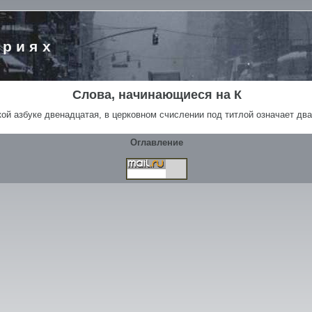
ориях
Слова, начинающиеся на К
ской азбуке двенадцатая, в церковном счислении под титлой означает дв
Оглавление