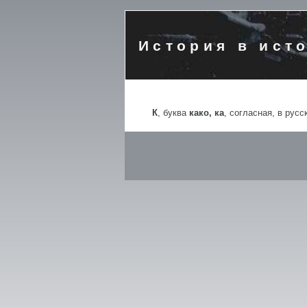
История в ист
К
, буква
како, ка
, согласная, в рус