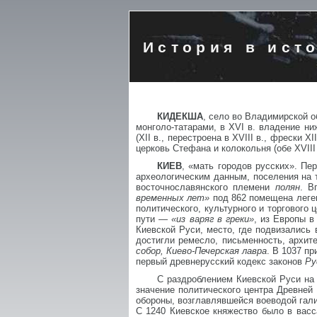
История в ист
КИДЕКША
, село во Владимирской об
монголо-татарами, в XVI в. владение н
(XII в., перестроена в XVIII в., фрески 
церковь Стефана и колокольня (обе XVIII
КИЕВ
, «мать городов русских». Пе
археологическим данным, поселения на т
восточнославянского племени
полян
. В
временных лет»
под 862 помещена леге
политического, культурного и торгового 
пути —
«из варяг в греки»
, из Европы в
Киевской Руси, место, где подвизались
достигли ремесло, письменность, архит
собор, Киево-Печерская лавра
. В 1037 п
первый древнерусский кодекс законов
Ру
С раздроблением Киевской Руси на 
значение политического центра Древней 
обороны, возглавлявшейся воеводой гали
С 1240 Киевское княжество было в васс