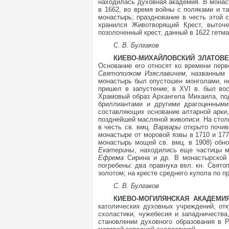
находилась духовная академия. В монас
в 1662, во время войны с поляками и т
монастырь; празднование в честь этой 
хранился Животворящий Крест, выточе
позолоченный крест, данный в 1622 гет
С. В. Булгаков
КИЕВО-МИХАЙЛОВСКИЙ ЗЛАТОВЕР
Основание его относят ко времени перв
Святополком Изяславичем
, названным 
монастырь был опустошен монголами, но
пришел в запустение; в XVI в. был во
Храмовый образ Архангела Михаила, п
бриллиантами и другими драгоценными
составляющих основание алтарной арки, 
позднейшей масляной живописи. На стол
в честь св. вмц.
Варвары
открыто почи
монастыре от моровой язвы в 1710 и 177
монастырь мощей св. вмц. в 1908) обно
Екатерины
, находились еще частицы 
Ефрема
Сирина и др. В монастырской 
погребены: два правнука вел. кн. Свят
золотом; на кресте среднего купола по п
С. В. Булгаков
КИЕВО-МОГИЛЯНСКАЯ АКАДЕМИ
католических духовных учреждений, от
схоластики, чужебесия и западничеств
становлении духовного образования в 