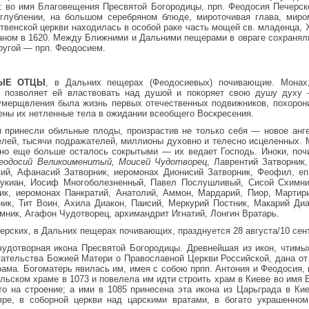
и: во имя Благовещения Пресвятой Богородицы, прп. Феодосия Печерс
углублении, на большом серебряном блюде, мироточивая глава, мир
венской церкви находилась в особой раке часть мощей св. младенца, Х
ом в 1620. Между Ближними и Дальними пещерами в овраге сохранялис
другой — прп. Феодосием.
НЫЕ ОТЦЫ
, в Дальних пещерах (Феодосиевых) почивающие. Монах,
не позволяет ей властвовать над душой и покоряет свою душу духу
умерщвления была жизнь первых отечественных подвижников, похорон
ены их нетленные тела в ожидании всеобщего Воскресения.
и принесли обильные плоды, произрастив не только себя — новое анг
елей, тысячи подражателей, миллионы духовно и телесно исцеленных. 
 но еще больше осталось сокрытыми — их ведает Господь. Иноки, по
еодосий Великоименитый, Моисей Чудотворец
, Лаврентий Затворник
ий, Афанасий Затворник, иеромонах Дионисий Затворник, Феофил, еп.
Лукиан, Иосиф Многоболезненный, Павел Послушливый, Сисой Схимни
к, иеромонах Панкратий, Анатолий, Аммон, Мардарий, Пиор, Мартири
к, Тит Воин, Ахила Диакон, Паисий, Меркурий Постник, Макарий Диа
мник, Агафон Чудотворец, архимандрит Игнатий, Лонгин Вратарь.
ерских, в Дальних пещерах почивающих, празднуется 28 августа/10 сен
чудотворная икона Пресвятой Богородицы. Древнейшая из икон, чтимых
стательства Божией Матери о Православной Церкви Российской, дана о
рама. Богоматерь явилась им, имея с собою прпп. Антония и Феодосия, 
ьском храме в 1073 и повелела им идти строить храм в Киеве во имя 
то на строение; а ими в 1085 принесена эта икона из Царьграда в Ки
ре, в соборной церкви над царскими вратами, в богато украшенном