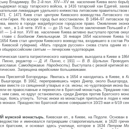
ыну Владимиру. Во 2–й пол. XIV—XV вв. население Киева вело борьбу 
выдержал осаду татарского войска, в 1416 татарский хан Едигей, захв
ательная ликвидация удельного княжества литовским правительством (
1471. С 1471 Киев стал центром Киевского воеводства Литовского г
нгли-Гирея. Но вскоре город был восстановлен. В 1494–97 литовское п
ева, ввело в городе магдебургское городское право. Оживление экон
тыс. чел., в 1–й четв. XVII в. — до 15 тыс. После заключения Польшей 
VI — 1–й пол. XVII вв. население Киева активно выступало против окку
о главе с
Богданом Хмельницким
. 16 января 1654 население Киева т
 1654 Киев стал центром Киевского воеводства, входившего в состав Ро
 Киевской губернии). «Мать городов русских» снова стала одним из
ия общероссийским святым — печерским чудотворцам.
итическая газета патриотического направления, выходила в Киеве в 186
. Пихно, редактор —
Д. И. Пихно
, с 1911 —
В. В. Шульгин
. Проводил
вославие. Самодержавие. Народность
). Выступала с резкой критикой 
тических. Запрещена еврейскими большевиками.
кона Пресвятой Богородицы. Явилась в 1654 и находилась в Киеве, в
К
 Вышгороде. В 1662, переправившись через Днепр, около Вышгорода,
ркви вместе со священной утварью и св. иконы; но чудотворная икона б
яли ее православные и перенесли в Братский монастырь. Предание говор
с ним сама, но вдруг остановилась среди Днепра против Братского мон
щи, боясь утонуть. Тотчас иноки из монастыря приплыли в лодке к нему
в монахи. Празднество Братской иконе совершается 10/23 мая и 6/19 сен
Й мужской монастырь
, Киевская еп., в Киеве, на Подоле. Основан в
о ведомстве и именовался патриаршим ставропигиальным; в 1620 греч
лся братским, и основал здесь училище, которое в 1634
Петром Мо