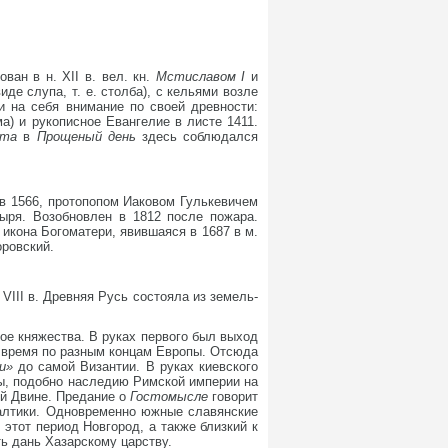
ован в н. XII в. вел. кн.
Мстиславом I
и
виде слупа, т. е. столба), с кельями возле
и на себя внимание по своей древности:
ма) и рукописное Евангелие в листе 1411.
оста
в
Прощеный день
здесь соблюдался
н в 1566, протопопом Иаковом Гулькевичем
ыря. Возобновлен в 1812 после пожара.
я
икона Богоматери, явившаяся в 1687 в м.
оровский.
VIII в. Древняя Русь состояла из земель-
ое княжества. В руках первого был выход
о время по разным концам Европы. Отсюда
ки»
до самой Византии. В руках киевского
пы, подобно наследию Римской империи на
ой Двине. Предание о
Гостомысле
говорит
балтики. Одновременно южные славянские
этот период Новгород, а также близкий к
ь дань Хазарскому царству.