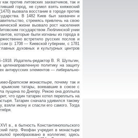
как против литовских захватчиков, так и
ативший город, не сумел взять княжеский
1470) вызвала восстание в городе против
осударства. В 1482 Киев был захвачен и
равительство, стремясь привлечь на свою
омической жизни вызвало рост населения
и Литовским государством Люблинской унии
пантов, которые были изгнаны из города в
оржественно встретило русских послов и
ссии (с 1708 — Киевской губернии, с 1781
 главных духовных и культурных центров
4–1918. Издатель-редактор В. Я. Шульгин,
а целенаправленную политику на защиту
всех антирусских элементов — либерально-
иево-Братском монастыре
, почему так и
 крымские татары, воевавшие в союзе с
ыла пущена по Днепру. Рекою она доплыла
ит, что один татарин хотел переплыть на
астыря. Татарин сначала удивился такому
, взяли икону и спасли его самого. Тогда
тября.
 XVI в., в бытность Константинопольского
еский патр. Феофан учредил в монастыре
гилой
преобразовано в коллегию; здесь