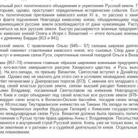
тельный рост политического объединения и укрепления Русской земли.
торыми, однако, проступают определенные исторические события. Ес
ть политические притязания киевского князя XI в., то рассказ о за
м факте подчинения Новгорода киевскому князю, объединяющему под 
единяющиеся русские земли освобождаются от дани чужеземцам. Расту
аняться на все русские земли. Быстро расширяются военные предприят
ах киевских князей Олега и Игоря с Византией — итоге больших военн
 к древнему Бердаа (913 и 941).
усской земли. С правлением
Ольги
(945— 57) связана широкая деяте
язей сменяют ставленники киевского князя, его сыновья. Сбор дани 
астут и внешние связи Руси, скрепленные личной поездкой Ольги в Виза
ава
(957–73) отмечена главным образом широкими военными предприят
 юго-востоке завершается разгром Хазарского царства, и Русь выхо
о
). На юго-западе, по призыву Византии, Святослав вступил в Дунайс
ае. Однако ему не хватило для этого сил в условиях неожиданно изме
убит печенегами у Днепровских порогов (973). С именем его младшего 
под своей властью русские земли, связан высший расцвет Киевского 
ьями Владимир, посаженный Святославом на княжение Новгородско
ял Киев и скоро объединил под своей властью все русские земли (97
утвердил свою власть в Волжско-Окском бассейне, посадив своих мл
ыну
Мстиславу
Тмутараканское княжество на Тамани. На западе он акти
связь
Червенских городов
(будущая Галиция) с Киевским государство
но международные связи Руси. Византия должна была признать полит
лижение о Русью путем брака царевны Анны с Владимиром. Посольства 
менился и внутренний строй Русской земли. Князь уже не только воин, н
рое земляном и о ратном» и о судебной деятельности князя. Отдельны
ом повиновении.