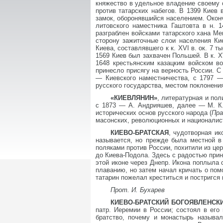
княжество в удельное владение своему с
против татарских набегов. В 1399 Киев 
замок, оборонявшийся населением. Оконч
литовского наместника Гаштовта в н. 
разграблен войсками татарского хана Ме
сторону зажиточные слои населения Ки
Киева, составлявшего к к. XVI в. ок. 7 
1569 Киев был захвачен Польшей. В к. X
1648 крестьянским казацким войском в
принесло присягу на верность России. С
— Киевского наместничества, с 1797 —
русского государства, местом поклонен
«КИЕВЛЯНИН»
, литературная и пол
с 1873 — А. Андрияшев, далее — М. К
исторических основ русского народа (
Пра
масонских, революционных и националис
КИЕВО-БРАТСКАЯ
, чудотворная и
называется, но прежде была местной в
поляками против России, похитили из це
до Киева-Подола. Здесь с радостью прин
этой иконе через Днепр. Икона поплыла 
плаванию, но затем начал кричать о помо
татарин пожелал креститься и постригся 
Прот. И. Бухарев
КИЕВО-БРАТСКИЙ БОГОЯВЛЕНСКИ
патр. Иеремии в России; состоял в ег
братство, почему и монастырь называ