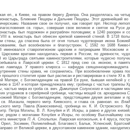
кая еп., в Киеве, на правом берегу Днепра. Она разделялась на четы
 монастырь, Ближние Пещеры и Дальние Пещеры. Этот древнейший во 
ечерскими
. Название свое он получил, как говорит прп.
Нестор летоп
лагословения св. горы», совершая свое великое и святое на Руси д
монастырь был подожжен и разграблен половцами; в 1240 разорен и со
XVIII в. монастырь был обнесен крепкой каменной стеной. В 1718 бол
ни стены, да спасена была от огня только чудотворная икона Божие
ованиям, был возобновлен и благоустроен. С 1592 по 1688 Киево-
688 именовался ставропигионом царским и патриаршим Московским и
 Царскими вратами находилась первая в России, по древности, чуд
3 из Царьграда святыми каменостроителями, которые чудесно получи
пребывала в Лаврской церкви. С 1812 пред сею св. иконою, в памят
емо лампада. У правого клироса — кафедра священноархимандрита
утренние стены храма, не сохранились. При возобновлении храма по
прошлого столетия храм был расписан и реставрирован в стиле XI в. 
ей Матери, с Богомладенцем на правой Ее руке, бывшая келейной у с
ною в 1147 и которая принадлежала ему; гробница с частью трапезы Х
ы
, частью мира из гроба св. вмч.
Димитрия Солунского
и частицами мощ
ких угодников в серебряной гробнице, частицы мощей св. архидиакона
С
 Божией Матери с Богомладенцем, предстоящими двумя ангелами и п
 св.
Михаила
, первого митр. Киевского, и глава св. равноап. кн.
Влад
ьского митр. Павла (Канюскевича), гробница кн. К. И. Острожского. К
митр. Петра Могилы, В. Л. Кочубея и И. Искры, а равно и других князе
ли; рядом с могилами Кочубея и Искры, по особому Высочайшему сои
вета министров
П. А. Столыпин
. Лаврская колокольня, в 4 яруса, пост
 Орел, Зосимин, Полиелейный, Благовест, Балык, Успенский, Братский
Направо от Великой церкви, в двухэтажном каменном здании, находили