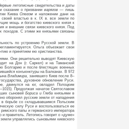
 Первые летописные свидетельства и даты
ли сказание о призвании
варягов —
лишь
нятии Киева
Олегом
и наложении дани на
своей властью в к. IX в. все земли по
щие мощь и богатство киевского князя к
ия и внешние связи киевского князя. Под
ых походов. С этими же князьями связаны
льность по устроению Русской земли. В
регламентируется. Ольга объезжает свои
нтию и принятием ею христианства.
иями. Они решительно выводят Киевскую
дит на Дон (г. Саркел) и на Таманский
кую Болгарию и после блестящих военных
нившейся конъюнктуры на Балканах. В 972
сына
Владимира
, занявшего Киев после 8–
государства, духовное обновление Руси.
е, двинулся на юг, овладел Полоцким
8—1015). Продолжая начатое Святославом
адших сыновей
Бориса и Глеба
князьями в
вно оборонял русские земли от нападения
м в борьбе со складывавшимся Польским
ическую силу Руси и воспользоваться ее
римского папы и германского императора
о и правитель. Летопись говорит о «думе»
е земли управлялись сыновьями киевского