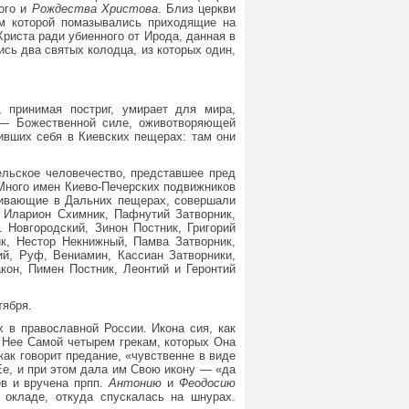
кого и
Рождества Христова
. Близ церкви
ом которой помазывались приходящие на
риста ради убиенного от Ирода, данная в
ь два святых колодца, из которых один,
 принимая постриг, умирает для мира,
 — Божественной силе, оживотворяющей
ивших себя в Киевских пещерах: там они
ельское человечество, представшее пред
Много имен Киево-Печерских подвижников
чивающие в Дальних пещерах, совершали
, Иларион Схимник, Пафнутий Затворник,
 Новгородский, Зинон Постник, Григорий
к, Нестор Некнижный, Памва Затворник,
й, Руф, Вениамин, Кассиан Затворники,
кон, Пимен Постник, Леонтий и Геронтий
тября.
 в православной России. Икона сия, как
т Нее Самой четырем грекам, которых Она
как говорит предание, «чувственне в виде
Ее, и при этом дала им Свою икону — «да
ев и вручена прпп.
Антонию
и
Феодосию
 окладе, откуда спускалась на шнурах.