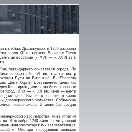
ия кн.
Юрия Долгорукого
, в 1238 разорена
тки валов XII в.; церковь Бориса и Глеба
Святыми воротами (к. XVII — н. XVIII вв.);
ка.
Кия
, легендарного основателя города. По
ев основан в VI—VII вв. н. э. как центр
походом Руси на Византию. В
«Повести
Кий, Щек и Хорив). Возвышению Киева как
ерез Киев проходили важнейшие торговые
овгород. В IX — н. XII вв. Киев — центр
 подвижников. Высокого развития в Киеве
ики древнерусского зодчества:
Софийский
вились первые школы. В Киеве был создан
ревнерусского государства, Киев утратил
ства. В декабре 1240 Киев после упорной
рушен монголо-татарскими завоевателями.
вский кн. Ольгерд, передавший Киевское