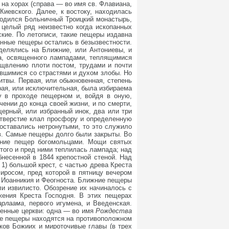
на хорах (справа — во имя св. Флавиана,
Киевского. Далее, к востоку, находилась
аходился Больничный Троицкий монастырь,
 целый ряд неизвестно когда ископанных
ские. По летописи, такие пещеры издавна
анные пещеры остались в безызвестности.
делялись на Ближние, или Антониевы, и
ка, освященного лампадами, теплящимися
рщвлению плоти постом, трудами и почти
вшимися со страстями и духом злобы. Но
твы. Первая, или обыкновенная, степень
рая, или исключительная, была избираема
у в проходе пещерном и, войдя в оную,
ении до конца своей жизни, и по смерти,
щерный, или избранный инок, два или три
отверстие клал просфору и определенную
 оставались нетронутыми, то это служило
 в. Самые пещеры долго были закрыты. Во
ение пещер богомольцами. Мощи святых
того и пред ними теплилась лампада; над
несенной в 1844 крепостной стеной. Над
1) большой крест, с частью древа Креста
иросом, пред которой в пятницу вечером
, Иоанникия и Феогноста. Ближние пещеры
и извилисто. Обозрение их начиналось с
ижения Креста Господня. В этих пещерах
арлаама
, первого игумена, и Введенская.
менные церкви: одна — во имя
Рождества
ие пещеры находятся на противоположном
ков Божиих и мироточивые главы (в трех