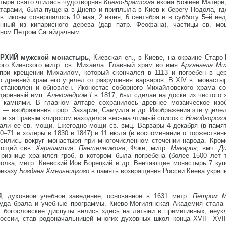
тыре свято чтилась чудотворная
Киево-Братская
икона Божией Матери,
атарами, была пущена в Днепр и приплыла в Киев к берегу Подола, гд
св. иконы совершалось 10 мая, 2 июня, 6 сентября и в субботу 5–й н
нный из кипарисного дерева (дар патр. Феофана), частицы св. мо
маном Петром Сагайдачным.
ХИЙ мужской монастырь
, Киевская еп., в Киеве, на окраине Старо
ого Киевского митр. св. Михаила. Главный храм во имя
Архангела М
при крещении Михаилом, который скончался в 1113 и погребен в це
 древний храм его уцелел от разрушения варваров. В XIV в. монастыр
сстановлен и обновлен. Иконостас соборного Михайловского храма с
одаренный имп.
Александром I
в 1817, был сделан на доске из чистого 
 камнями. В главном алтаре сохранилось древнее мозаическое изоб
— изображения прор. Захарии, Самуила и др. Изображения эти уцелели
пе за правым клиросом находился весьма чтимый список с
Новодворск
вали ее св. мощи. Ежегодно мощи св. вмц. Варвары 4 декабря (в памя
0–71 и холеры в 1830 и 1847) и 11 июля (в воспоминание о торжестве
сились вокруг монастыря при многочисленном стечении народа. Кроме
мощей свв.
Харалампия, Пантелеимона
, Фоки, митр.
Макария
, вмч.
Д
ризнице хранился гроб, в котором была погребена (более 1500 лет 
ополка, митр. Киевский Иов Борецкий и др. Венчающие монастырь 7 к
риказу
Богдана Хмельницкого
в память возвращения России Киева укреп
Я
, духовное учебное заведение, основанное в 1631 митр.
Петром 
куда брала и учебные программы. Киево-Могилянская Академия стала
а, богословские диспуты велись здесь на латыни в примитивных, не
России, став родоначальницей многих духовных школ конца XVII—XVII