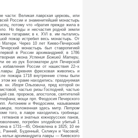
ре части: Великая лаврская церковь, или
всей России и знаменитейший монастырь
исец
, потому что «братия прежде жила в
ело. Но беды и несчастия родной земли
жжен татарами; в к. XVI в. им пытались
ьшой пожар истребил весь монастырь. От
й Матери. Через 10 лет Киево-Печерский
Печерский монастырь был ставропигией
 первой в России архимандрией; в 1786
отворная икона
Успения Божией Матери
,
ли ее из рук Богоматери для Печерской
ь избавления России от нашествия 22–х
 лавры. Древняя фресковая живопись и
сле пожара 1718 внутренние стены были
В этом же храме находились: празднуемая
в. кн.
Игоря Ольговича
, пред которой он
ристовой, частью ризы Господней, частью
ей свв. пророков, апостолов, святителей
тефана;
мощи прп. Феодосия Печерского
рпп. Антонием и Феодосием, называемая
имира
, положенная здесь митр.
Петром
роме того, в лавре находились гробницы:
й, гетманов и знатных южнорусских панов,
зволению, погребен злодейски убитый 1
роена в 1731—45; Обновлена в 1825; 10 ее
, Ранний, Буденный, Скликун и Часовой;
сь кельи архимандрита лавры — Киевского