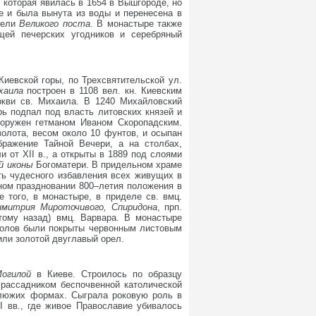
 которая явилась в 1654 в Вышгороде, но
е и была вынута из воды и перенесена в
едели
Великого поста
. В монастыре также
щей печерских угодников и серебряный
-Киевской горы, по Трехсвятительской ул.
ихаила
построен в 1108 вел. кн. Киевским
ркви св. Михаила. В 1240 Михайловский
ь подпал под власть литовских князей и
ооружен гетманом Иваном Скоропадским.
золота, весом около 10 фунтов, и осыпан
ражение Тайной Вечери, а на столбах,
 от XII в., а открыты в 1889 под слоями
ой иконы
Богоматери. В придельном храме
ть чудесного избавления всех живущих в
нном праздновании 800–летия положения в
 того, в монастыре, в приделе св. вмц.
имитрия Мироточивого, Спиридона
, прп.
тому назад) вмц. Варвара. В монастыре
уполов были покрыты червонным листовым
или золотой двуглавый орел.
Могилой
в Киеве. Строилось по образцу
 рассадником беспочвенной католической
уклюжих формах. Сыграла роковую роль в
I вв., где живое Православие убивалось