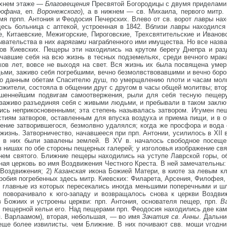
ерхнем этаже —
Благовещения
Пресвятой Богородицы с двумя приделами 
офана
, еп.
Воронежского
), а в нижнем — св. Михаила, первого митр. 
имя прпп. Антония и Феодосия Печерских. Влево от св. ворот лавры н
десь больница с аптекой, устроенная в 1842. Вблизи лавры находился
, Китаевские, Межигорские, Пироговские, Трехсвятительские и Иванов
ывательства в них
варягами
награбленного ими имущества. Но все назв
ов Киевских. Пещеры эти находились на крутом берегу Днепра и раз
ючавшие себя на всю жизнь в тесных подземельях, среди вечного мра
ков лет, вовсе не выходя на свет. Вся жизнь их была посвящена уме
ми, заживо себя погребшими, вечно безмолвствовавшими и вечно боро
по данным обетам Спасителю душ, по умерщвлению плоти и часам моли
ожители, состояла в общении друг с другом в часы общей молитвы; вто
ершеннейшим подвигам самоотвержения, рыли для себя тесную пещер
 заживо разъединяя себя с живыми людьми, и пребывали в таком заключ
лись неприкосновенными; эта степень называлась затвором. Игумен пе
тиям затворов, оставленным для впуска воздуха и приема пищи, и в 
вение затворившегося, безмолвно удалялся; когда же просфора и вода
 жизнь. Затворничество, начавшееся при прп. Антонии, усилилось в XII
ы в них были завалены землей. В XV в. началось свободное посещ
в нишах по обе стороны пещерных галерей; у изголовья изображение свя
ем святого. Ближние пещеры находились на уступе Лаврской горы, об
я церковь во имя Воздвижения Честного Креста. В ней замечательны: 
 Воздвижения; 2)
Казанская
икона Божией Матери, в киоте за левым кл
робия погребенных здесь митр. Киевских: Филарета, Арсения, Филофея
 главные из которых пересекались иногда меньшими поперечными и шл
у, поворачивало к юго-западу и возвращалось снова к церкви Воздв
 Божиих и устроены церкви: прп. Антония, основателя пещер, прп.
В
бе пещерной кельи его. Над пещерами прп. Феодосия находились две ка
п. Варлаамом), вторая, небольшая, — во имя
Зачатия св. Анны
. Дальн
 еще более извилисты, чем Ближние. В них почивают свв. мощи угодни