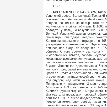
мертвой западной схоластикой.
О. П.
КИЕВО-ПЕЧЕРСКАЯ ЛАВРА
, Киевс
Успенский собор, Больничный Троицкий
основан прпп.
Антонием
и
Феодосием П
пещере, пошел же монастырь этот от б
коснулись и этой св. обители. В 1096 
овладеть униаты, но безуспешно. В н. 
Великой Успенской церкви остались од
монастырь, благодаря щедрым пожертв
Константинопольского патриарха; с 1
утвержден в степени лавры. Здесь над
принесенная сюда, по преданию, в 107
обители. С того времени св. икона и 
иноплеменных языков, горела неугаса
мозаичные изображения, украшавшие вн
расписаны масляною живописью. В конце 
5 июня Игоревская древняя икона Божи
молился пред своей мученическою кончи
крови св.
Иоанна Крестителя
и ап.
Фом
и мучеников; частицы мощей свв. печерс
под спудом; над ними на стене икона
Печерскою и празднуемая 3 мая; мощи
Могилою
в 1635; нетленное тело Тобол
Кирилла (Куницкого), еп. Чигиринского, 
благодетельствовавших лаврской обите
сентября 1911 в Киеве председатель Со
колоколов имели свои особые названия:
самый большой из них — в 1630 пудов. 