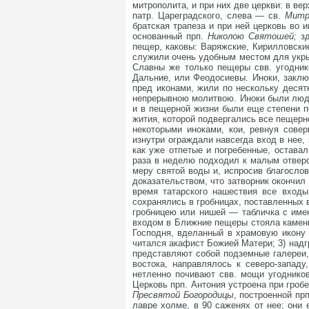
митрополита, и при них две церкви: в в
патр. Цареградского, слева — св.
Митр
братская трапеза и при ней церковь во 
основанный прп.
Николою Святошей;
з
пещер, каковы: Варяжские, Кирилловские
служили очень удобным местом для укр
Славны же только пещеры свв. угодник
Дальние, или Феодосиевы. Иноки, закл
пред иконами, жили по нескольку десят
непрерывною молитвою. Иноки были людь
и в пещерной жизни были еще степени 
жития, которой подвергались все пещерн
некоторыми иноками, кои, ревнуя сов
изнутри ограждали навсегда вход в нее,
как уже отпетые и погребенные, остава
раза в неделю подходил к малым отверс
меру святой воды и, испросив благосло
доказательством, что затворник окончил
время татарского нашествия все вход
сохранялись в гробницах, поставленных 
гробницею или нишей — табличка с имен
входом в Ближние пещеры стояла каменна
Господня, вделанный в храмовую икону
читался акафист Божией Матери; 3) надг
представляют собой подземные галереи,
востока, направлялось к северо-запад
нетленно почивают свв. мощи угодников
Церковь прп. Антония устроена при гро
Пресвятой Богородицы
, построенной пр
лавре холме, в 90 саженях от нее; они