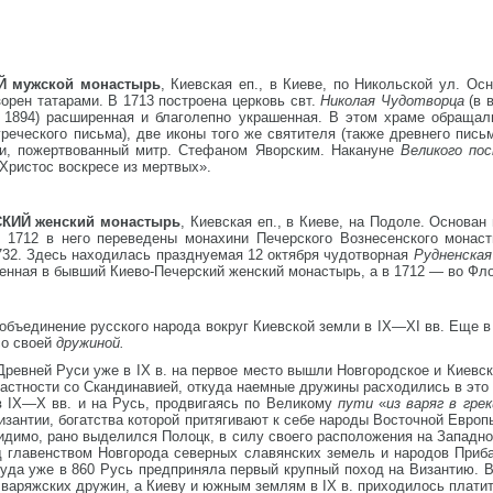
 мужской монастырь
, Киевская еп., в Киеве, по Никольской ул. Осн
орен татарами. В 1713 построена церковь свт.
Николая Чудотворца
(в 
и 1894) расширенная и благолепно украшенная. В этом храме обращал
греческого письма), две иконы того же святителя (также древнего пись
ми, пожертвованный митр. Стефаном Яворским. Накануне
Великого п
Христос воскресе из мертвых».
ИЙ женский монастырь
, Киевская еп., в Киеве, на Подоле. Основа
В 1712 в него переведены монахини Печерского Вознесенского монаст
732. Здесь находилась празднуемая 12 октября чудотворная
Рудненска
сенная в бывший Киево-Печерский женский монастырь, а в 1712 — во Фл
 объединение русского народа вокруг Киевской земли в IX—XI вв. Еще в 
со своей
дружиной.
ревней Руси уже в IX в. на первое место вышли Новгородское и Киевск
 частности со Скандинавией, откуда наемные дружины расходились в эт
 IX—X вв. и на Русь, продвигаясь по Великому
пути
«
из варяг в гре
Византии, богатства которой притягивают к себе народы Восточной Евро
идимо, рано выделился Полоцк, в силу своего расположения на Западн
д главенством Новгорода северных славянских земель и народов При
уда уже в 860 Русь предприняла первый крупный поход на Византию. В 
варяжских дружин, а Киеву и южным землям в IX в. приходилось платит