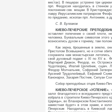
местах). В пещерах устроено три церкв
прп. Феодосия находилась в стенном 
поклонение свв. мощам. В Христорождест
лавру Иерусалимским патриархом Феофан
по преданию, ископан прп. Антонием, а 
С. В. Булгаков
КИЕВО-ПЕЧЕРСКИЕ ПРЕПОДОБ
оставляет попечение о своей плоти, 
человека. Буквальным символом этого 
возносились духом к горнему, там полож
Как зерна, брошенные в землю, он
Престолом Всевышнего, но и сотни обит
сохранила нам монастырская летопись,
свой духовный подвиг с XI по XV в.:
Ф
Мартирий Диакон, Феодор, кн. Острожск
Чудотворец, Ипатий Целебник, сщмч. 
Феодор Молчальник, Софроний Затворни
Арсений Трудолюбивый, Евфимий Схимни
Канонархи, Захария Постник, Силуан Схи
Собор преподобных отцев Киево-Печ
КИЕВО-ПЕЧЕРСКОЕ «УСПЕНИЕ»
, 
залог благодатного и всегдашнего пред
избрала в строители Киево-Печерского х
Царицы», во Влахернском Константинопол
наместная будет» в этом храме, и золо
Печерским
. Находилась в Киевской лав