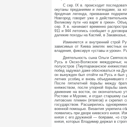
С сер. IX в. происходит последова
окутаны преданиями и легендами, за ко
бродячая легенда, призванная подкрепи
Новгород говорит уже о действительно
Великому пути «из варяг в греки». Объ
сер. X в. начинают временно распростр
911 и 944 летопись сообщает о договор
далекие походы на Каспий, в Закавказье,
Изменяется и внутренний строй Р
зависимых от Киева землях местных кн
владения, фиксируя «уставы и уроки». Р
Деятельность сына Ольги
Святосл
Русь в Окско-Волжское междуречье; на
полуостров (
Тмутараканское княжеств
побед задумал даже обосноваться на Дун
он вынужден был отойти на Русь и был 
летних усобиц и вновь объединившего 
После пятилетней борьбы между брат
княжеством, после упорной борьбы зан
движение на восток, он окончательно 
Ростове и Муроме, и отдал старшему с
литовских племен (ятвягов) и скрепил 
государством. Расширились одновремен
военной помощью. Византия укрепила сб
появились при дворе киевского князя. Из
князя с его дружиной — боярами, «о ст
князя, которых Владимир держал в строг