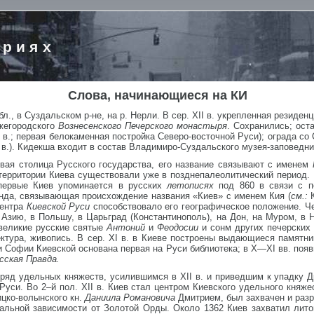
ориях
Слова, начинающиеся на КИ
л., в Суздальском р-не, на р. Нерли. В сер. XII в. укрепленная резиденц
ижегородского
Вознесенского Печерского монастыря
. Сохранились; оста
XII в.; первая белокаменная постройка Северо-восточной Руси); ограда со 
 в.). Кидекша входит в состав Владимиро-Суздальского музея-заповедни
рвая столица Русского государства, его название связывают с именем
ерритории Киева существовали уже в позднепалеолитический период. Ки
первые Киев упоминается в русских
летописях
под 860 в связи с 
нда, связывающая происхождение названия «Киев» с именем Кия (
см.:
центра
Киевской Руси
способствовало его географическое положение. Ч
 Азию, в Польшу, в Царьград (Константинополь), на Дон, на Муром, в Н
 великие русские святые
Антоний
и
Феодосии
и сонм других печерских
ектура, живопись. В сер. XI в. в Киеве построены выдающиеся памятн
ри Софии Киевской основана первая на Руси библиотека; в X—XI вв. поя
сская Правда.
ряд удельных княжеств, усилившимся в XII в. и приведшим к упадку Д
Руси. Во 2–й пол. XII в. Киев стал центром Киевского удельного княже
цко-волынского кн.
Даниила Романовича
Дмитрием, был захвачен и раз
альной зависимости от Золотой Орды. Около 1362 Киев захватил лито