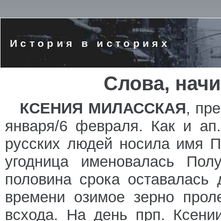
История в историях
Слова, нач
КСЕНИЯ МИЛАССКАЯ
, пр
января/6 февраля. Как и ап
русских людей носила имя П
угодница именовалась Полу
половина срока оставалась 
времени озимое зерно прол
всхода. На день прп. Ксен