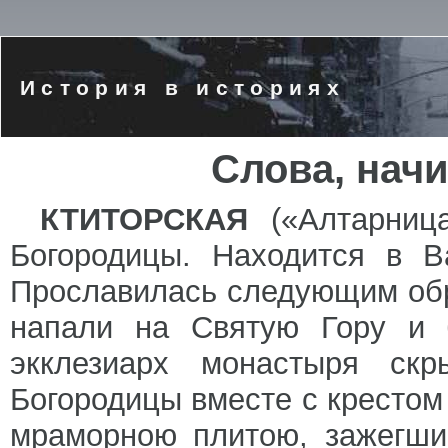
История в историях
Слова, нач
КТИТОРСКАЯ
(«Алтарница
Богородицы. Находится в В
Прославилась следующим обр
напали на Святую Гору и 
экклезиарх монастыря скр
Богородицы вместе с крестом 
мраморною плитою, зажегши