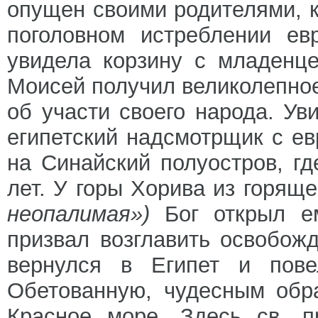
опущен своими родителями, к
поголовном истреблении ев
увидела корзину с младенц
Моисей получил великолепное
об участи своего народа. Ув
египетский надсмотрщик с ев
на Синайский полуостров, гд
лет. У горы Хорива из горящ
неопалимая»)
Бог открыл ем
призвал возглавить освобож
вернулся в Египет и пов
Обетованную, чудесным обр
Красное море. Здесь св. п