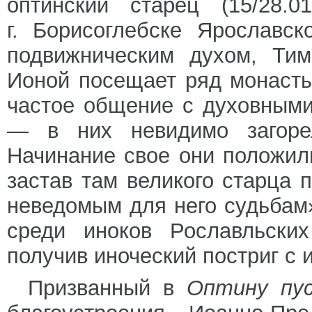
оптинский старец (15/28.0
г. Борисоглебске Ярославс
подвижническим духом, Ти
Ионой посещает ряд монасты
частое общение с духовным
— в них невидимо загорел
Начинание свое они положи
застав там великого старца 
неведомым для него судьбам
среди иноков Рославльских
получив иноческий постриг с
Призванный в
Оптину пу