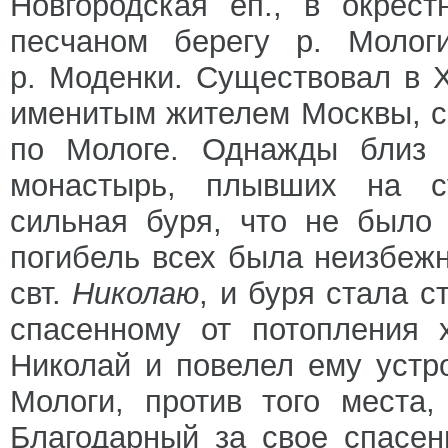
Новгородская еп., в окрес
песчаном берегу р. Молог
р. Моденки. Существовал в 
именитым жителем Москвы, с
по Мологе. Однажды близ т
монастырь, плывших на с
сильная буря, что не было
погибель всех была неизбежн
свт.
Николаю
, и буря стала 
спасенному от потопления 
Николай и повелел ему устро
Мологи, против того места
Благодарный за свое спасен