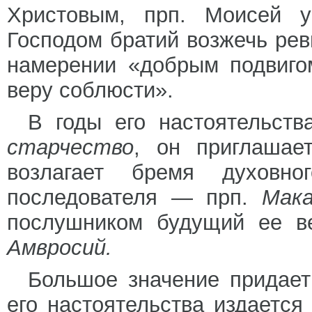
Христовым, прп. Моисей 
Господом братий возжечь ревн
намерении «добрым подвигом
веру соблюсти».
В годы его настоятельств
старчество
, он приглашае
возлагает бремя духовн
последователя — прп.
Мака
послушником будущий ее ве
Амвросий.
Большое значение придает
его настоятельства издается