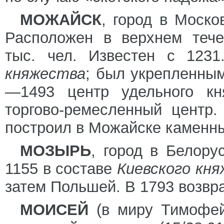
МОЖАЙСК
, город в Моско
Расположен в верхнем тече
тыс. чел. Известен с 123
княжества
; был укрепленны
—1493 центр удельного кн
торгово-ремесленный центр
построил в Можайске камен
МОЗЫРЬ
, город в Белору
1155 в составе
Киевского кн
затем Польшей. В 1793 возвр
МОИСЕЙ
(в миру Тимофей