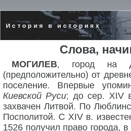
История в историях
Слова, нач
МОГИЛЕВ
, город на Д
(предположительно) от древне
поселение. Впервые упоми
Киевской Руси
; до сер. XIV 
захвачен Литвой. По Люблинс
Посполитой. С XIV в. известе
1526 получил право города, 