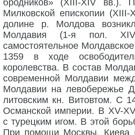
бродников» (XIII-XIV вв.).
Милковской епископии (XIII-X
долине р. Молдова возникл
Молдавия (1-я пол. XI
самостоятельное Молдавское 
1359 в ходе освободител
королевства. В состав Молда
современной Молдавии межд
Молдавии на левобережье Дн
литовским кн. Витовтом. С 
Османской империи. В XV-XV
с турецким игом. В этой борь
При помощи Москвы, Киева 