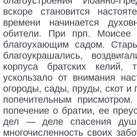
благоустроения Иоанно-Пре
вскоре становится настоят
времени начинается духов
обители. При прп. Моисее 
благоухающим садом. Стар
благоукрашались, воздвига
корпуса братских келий, т
ускользало от внимания нас
огороды, сады, пруды, скот и
попечительным присмотром.
попечение о братии, ее преу
дел — деле спасения души
многочисленность своих заб