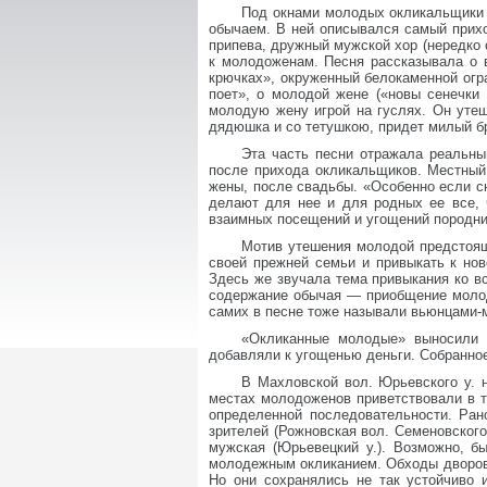
Под окнами молодых окликальщики 
обычаем. В ней описывался самый прихо
припева, дружный мужской хор (нередко
к молодоженам. Песня рассказывала о в
крючках», окруженный белокаменной огра
поет», о молодой жене («новы сенечки
молодую жену игрой на гуслях. Он утеш
дядюшка и со тетушкою, придет милый бр
Эта часть песни отражала реальны
после прихода окликальщиков. Местный
жены, после свадьбы. «Особенно если сн
делают для нее и для родных ее все, 
взаимных посещений и угощений породни
Мотив утешения молодой предстоящ
своей прежней семьи и привыкать к нов
Здесь же звучала тема привыкания ко вс
содержание обычая — приобщение молод
самих в песне тоже называли вьюнцами-
«Окликанные молодые» выносили о
добавляли к угощенью деньги. Собранно
В Махловской вол. Юрьевского у.
местах молодоженов приветствовали в т
определенной последовательности. Ра
зрителей (Рожновская вол. Семеновского
мужская (Юрьевецкий у.). Возможно, б
молодежным окликанием. Обходы дворов 
Но они сохранялись не так устойчиво 