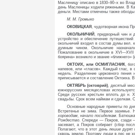
Масленицу описано в 1830–90–х во Влад
день Масленицы ходили ряжеными. В Кал
деньги. Местами отмечены также обходы
М. М. Громыко
ОКОВИЦКАЯ
, чудотворная икона П
ОКОЛЬНИЧИЙ
, придворный чин и 
устройство и обеспечение путешестви
окольничий входил в состав думы вел. к
думным чином. Окольничие назначал
Пожалование в окольничие в XVI—XVII 
боярина» возникло и звание «ближнего» (
ОКТОИХ, или ОСМИГЛАСНИК
, бо
напевов, или «гласов». Каждый глас, в
недель. Разделение церковного пения 
приписывается и составление Октоиха. В
ОКТЯБРЬ (октоврий)
, десятый мес
южнорусских месяцесловах используется
Среди русских крестьян вплоть до н. X
свадьбы. Срок всем наймам и сделкам. Ок
Основные народные приметы по дня
Встретенье не зима. Первое зазимье. 
хороводам
, начало
посиделкам
. Батюшка
Рождество
. Спереди — Покров, сзади —
засевает, а Покров собирает (сбор по
Полагают, что в этот день
лешие
дурят 
сквозь землю. Поэтому люди в лес не хо