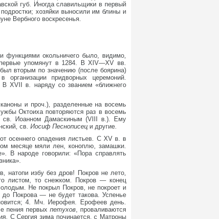
авской губ. Иногда славильщики в первый
подростки; хозяйки выносили им блины и
уне Вербного воскресенья.
ми функциями окольничего было, видимо,
Впервые упомянут в 1284. В XIV—XV вв.
 был вторым по значению (после боярина)
 в организации придворных церемоний.
 В XVII в. наряду со званием «ближнего
 каноны и проч.), разделенные на восемь
службы Октоиха повторяются раз в восемь
св. Иоанном Дамаскиным (VIII в.). Ему
нский, св.
Иосиф Песнописец
и другие.
от осеннего опадения листьев. С XV в. в
этом месяце мяли лен, коноплю, замашки.
е». В народе говорили: «Пора справлять
зника».
ов, натопи избу без дров! Покров не лето,
то листом, то снежком. Покров — конец
олодым. Не покрыл Покров, не покроет и
 до Покрова — не будет такова. Успенье
новится; 4. Мч. Иерофея. Ерофеев день.
сле пения первых
петухов
, проваливаются
ия. С Сергия зима починается, с Матроны