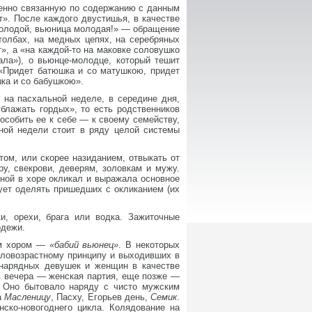
венно связанную по содержанию с данным
». После каждого двустишья, в качестве
молодой, вьюница молодая!» — обращение
толбах, на медных цепях, на серебряных
», а «на каждой-то на маковке соловушко
ала»), о вьюнце-молодце, который тешит
 «Придет батюшка и со матушкою, придет
ка и со бабушкою».
 на пасхальной неделе, в середине дня,
блажать гордых», то есть родственников
особить ее к себе — к своему семейству,
ной недели стоит в ряду целой системы
ом, или скорее назиданием, отвыкать от
у, свекрови, деверям, золовкам и мужу.
вной в хоре окликал и выражала основное
ует оделять пришедших с окликанием (их
, орехи, брага или водка. Зажиточные
одежи.
им хором —
«бабий вьюнец»
. В некоторых
оловозрастному принципу и выходивших в
нарядных девушек и женщин в качестве
ов вечера — женская партия, еще позже —
. Оно бытовало наряду с чисто мужским
а
Масленицу
, Пасху, Егорьев день,
Семик
.
нско-новогоднего цикла. Колядование на