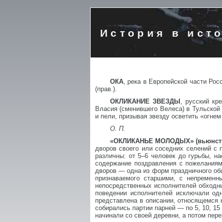
История в ист
ОКА
, река в Европейской части Рос
(прав.).
ОКЛИКАНИЕ ЗВЕЗДЫ
, русский кр
Власия (сменившего Велеса) в Тульской г
и пели, призывая звезду осветить «огне
O. П.
«ОКЛИКАНЬЕ МОЛОДЫХ» (вьюнство
дворов своего или соседних селений 
различны: от 5–6 человек до гурьбы, 
содержание поздравления с пожеланиям
дворов — одна из форм праздничного об
признаваемого старшими, с непремен
непосредственных исполнителей обходны
поведении исполнителей исключали од
представлена в описании, относящемся к
собирались партии парней — по 5, 10, 1
начинали со своей деревни, а потом пере