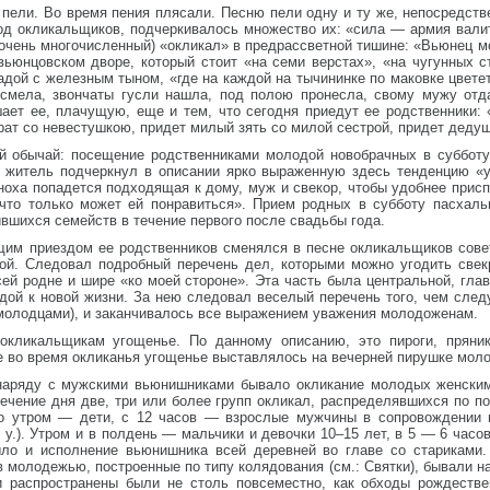
пели. Во время пения плясали. Песню пели одну и ту же, непосредст
д окликальщиков, подчеркивалось множество их: «сила — армия валит
 очень многочисленный) «окликал» в предрассветной тишине: «Вьюнец 
ьюнцовском дворе, который стоит «на семи верстах», «на чугунных с
дой с железным тыном, «где на каждой на тычининке по маковке цветет
 смела, звончаты гусли нашла, под полою пронесла, свому мужу отд
ает ее, плачущую, еще и тем, что сегодня приедут ее родственники:
ат со невестушкою, придет милый зять со милой сестрой, придет дедуш
й обычай: посещение родственниками молодой новобрачных в субботу
 житель подчеркнул в описании ярко выраженную здесь тенденцию «у
оха попадется подходящая к дому, муж и свекор, чтобы удобнее присп
что только может ей понравиться». Прием родных в субботу пасхаль
вшихся семейств в течение первого после свадьбы года.
им приездом ее родственников сменялся в песне окликальщиков совет
ой. Следовал подробный перечень дел, которыми можно угодить свекр
ей родне и шире «ко моей стороне». Эта часть была центральной, гла
ой к новой жизни. За нею следовал веселый перечень того, чем след
молодцами), и заканчивалось все выражением уважения молодоженам.
кликальщикам угощенье. По данному описанию, это пироги, пряники
е во время окликанья угощенье выставлялось на вечерней пирушке мол
 наряду с мужскими вьюнишниками бывало окликание молодых женск
ечение дня две, три или более групп окликал, распределявшихся по п
но утром — дети, с 12 часов — взрослые мужчины в сопровождении 
 у.). Утром и в полдень — мальчики и девочки 10–15 лет, в 5 — 6 час
ыло и исполнение вьюнишника всей деревней во главе со стариками
молодежью, построенные по типу колядования (см.: Святки), бывали н
и распространены были не столь повсеместно, как обходы рождестве