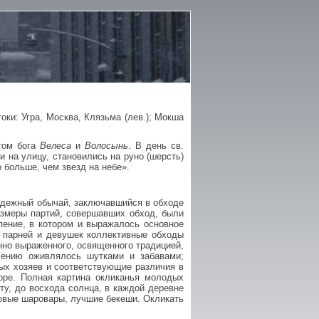
оки: Угра, Москва, Клязьма (лев.); Мокша
ьтом бога
Велеса
и
Волосынь
. В день св.
и на улицу, становились на руно (шерсть)
 больше, чем звезд на небе».
одежный обычай, заключавшийся в обходе
азмеры партий, совершавших обход, были
пение, в котором и выражалось основное
х парней и девушек коллективные обходы
нно выраженного, освященного традицией,
лению оживлялось шутками и забавами;
ых хозяев и соответствующие различия в
оре. Полная картина окликанья молодых
ту, до восхода солнца, в каждой деревне
совые шаровары, лучшие бекеши. Окликать