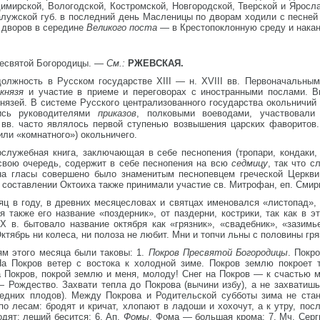
имирской, Вологодской, Костромской, Новгородской, Тверской и Яросл
ужской губ. в последний день Масленицы по дворам ходили с песней 
 дворов в середине
Великого поста
— в Крестопоклонную среду и накан
ресвятой Богородицы. —
См.:
РЖЕВСКАЯ.
должность в Русском государстве XIII — н. XVIII вв. Первоначальны
й
князя
и участие в приеме и переговорах с иностранными послами. 
нязей. В системе Русского централизованного государства окольничий
ись руководителями
приказов
, полковыми воеводами, участвовали
вв. часто являлось первой ступенью возвышения царских фаворитов.
или «комнатного») окольничего.
гослужебная книга, заключающая в себе песнопения (тропари, кондаки,
 свою очередь, содержит в себе песнопения на всю
седмицу
, так что 
на гласы совершено было знаменитым песнопевцем греческой Церкви 
 составлении Октоиха также принимали участие св. Митрофан, еп. Смир
яц в году, в древних месяцесловах и святцах именовался «листопад», 
 также его название «поздерник», от паздерни, кострики, так как в 
X в. бытовало название октября как «грязник», «свадебник», «зазимь
тябрь ни колеса, ни полоза не любит. Мни и топчи льны с половины гря
м этого месяца были таковы: 1.
Покров Пресвятой Богородицы
. Покр
На Покров ветер с востока к холодной зиме. Покров землю покроет 
 Покров, покрой землю и меня, молоду! Снег на Покров — к счастью м
 Рождество. Захвати тепла до Покрова (вычини избу), а не захватишь
следних плодов). Между Покрова и Родительской субботы зима не ста
по лесам: бродят и кричат, хлопают в ладоши и хохочут, а к утру, по
дят: леший бесится; 6. Ап.
Фомы
. Фома — большая крома; 7. Мч. Серг