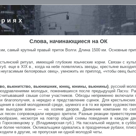
ориях
Слова, начинающиеся на ОК
сии, самый крупный правый приток Волги. Длина 1500 км. Основные прит
естьянский ритуал, имеющий глубокие языческие корни. Связан с кул
уб. еще в XIX в., когда на небе появлялись звезды, крестьяне выходил
м неугасимым белояровых овец», умножить их приплод, «чтобы овец было
, вьюнитство, вьюнишник, юнец, юнины, вьюнины)
, русский мол
с поздравлениями молодых, поженившихся после предыдущей
Пасхи
. Р
насчитывавшей свыше сотни участников. Обходы непременно включали 
и благополучия, а нередко и представление сценок. Для крестьянски
щения в своей молодежной среде, шумного и в то же время художестве
ным выходом вовне — на хозяев дворов. Движение компании по се
х песен сопровождали нередко зрители. Разные реакции приветствуем
нообразие, несмотря на повтор общей схемы поведения в каждом дв
 Гороховецкому у. (Владимирская губ.). На пасхальной неделе, в суббо
5 и более человек. Окликальщики одевались в праздничные рубахи, пли
ходили в другие, не пропуская ни одной молодой четы.