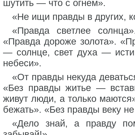
шутить — что с огнем».
«Не ищи правды в других, ко
«Правда светлее солнца»
«Правда дороже золота». «П
— солнце, свет духа — исти
небеси».
«От правды некуда деваться
«Без правды житье — встав
живут люди, а только маются
бежать». «Без правды веку н
«Дело знай, а правду по
забывай!»