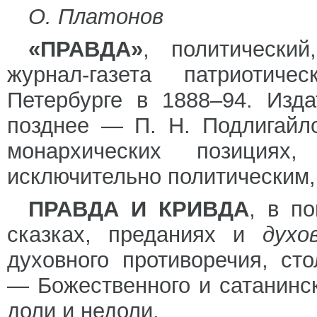
О. Платонов
«ПРАВДА»
, политически
журнал-газета патриотич
Петербурге в 1888–94. Изд
позднее — П. Н. Подлигайл
монархических позициях
исключительно политическим,
ПРАВДА И КРИВДА
, в п
сказках, преданиях и
дух
духовного противоречия, ст
— Божественного и сатанинско
доли и недоли.