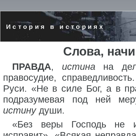
История в историях
Слова, нач
ПРАВДА
,
истина
на дел
правосудие, справедливост
Руси. «Не в силе Бог, а в п
подразумевая под ней ме
истину
души.
«Без веры Господь не и
исправит». «Всякая неправд