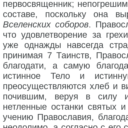
первосвященник; непогрешим
составе, поскольку она вы
Вселенских соборов
. Правос
что удовлетворение за гре
уже однажды навсегда стр
принимая 7 Таинств, Правос
благодати, а самую благод
истинное Тело и истинн
преосуществляются хлеб и в
почившим, веруя в силу и
нетленные останки святых 
учению Православия, благод
неодолимо, а согласно с его