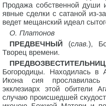
Продажа собственной души и
явные сделки с сатаной из-за
ведет мещанский идеал сытог
О. Платонов
ПРЕДВЕЧНЫЙ
(
слав.
), Б
Творец времени.
ПРЕДВОЗВЕСТИТЕЛЬНИЦ
Богородицы. Находилась в 
Икона сия прославилась
экклезиарх этой обители А
случаю происшедшей скудости
иконою Божией Матери и по