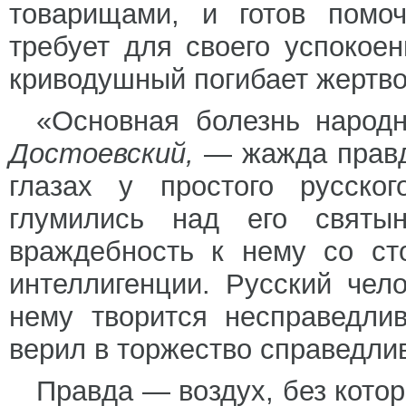
товарищами, и готов помоч
требует для своего успокое
криводушный погибает жертво
«Основная болезнь народ
Достоевский,
— жажда правды
глазах у простого русско
глумились над его святы
враждебность к нему со ст
интеллигенции. Русский чел
нему творится несправедли
верил в торжество справедли
Правда — воздух, без котор