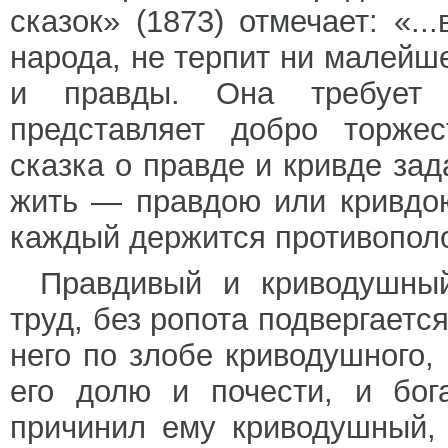
сказок» (1873) отмечает: «..
народа, не терпит ни малейш
и правды. Она требует 
представляет добро торже
сказка о правде и кривде зад
жить — правдою или кривдо
каждый держится противопол
Правдивый и криводушны
труд, без ропота подвергаетс
него по злобе криводушного,
его долю и почести, и бог
причинил ему криводушный, 