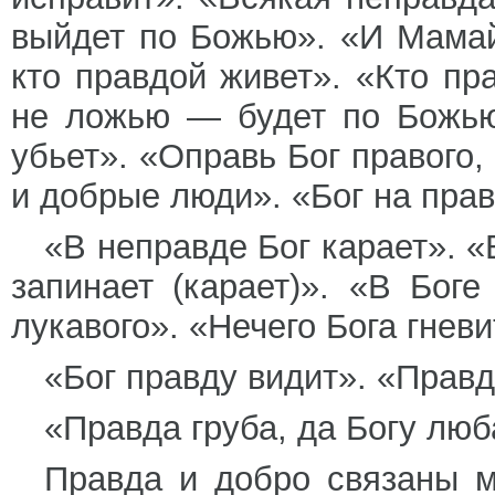
выйдет по Божью». «И Мамай
кто правдой живет». «Кто пр
не ложью — будет по Божью»
убьет». «Оправь Бог правого,
и добрые люди». «Бог на прав
«В неправде Бог карает». «
запинает (карает)». «В Бог
лукавого». «Нечего Бога гневи
«Бог правду видит». «Правд
«Правда груба, да Богу люб
Правда и добро связаны м