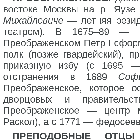
востоке Москвы на р. Яузе.
Михайловиче
— летняя резид
театром). В 1675–89 —
Преображенском Петр I сфо
полк (позже гвардейский), 
приказную избу (с 1695
отстранения в 1689
Со
Преображенское, которое о
дворцовых и правительс
Преображенское — центр мо
Раскол), а с 1771 — федосее
ПРЕПОДОБНЫЕ ОТЦЫ