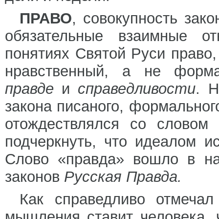
ПРАВО
, совокупность зак
обязательные взаимные о
понятиях Святой Руси право,
нравственный, а не формал
правде
и
справедливости
. 
закона писаного, формальног
отождествлялся со словом 
подчеркнуть, что идеалом и
Слово «правда» вошло в на
законов
Русская Правда.
Как справедливо отмеча
мышления ставит человека, 