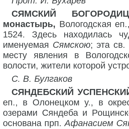
Прот. И. Бухарев
СЯМСКИЙ БОГОРОДИЦ
монастырь,
Вологодская еп.
1524. Здесь находилась чу
именуемая
Сямскою
; эта св
месту явления в Вологодск
волости, жители которой устр
С. В. Булгаков
СЯНДЕБСКИЙ УСПЕНСКИЙ
еп., в Олонецком у., в окр
озерами Сяндеба и Рощинско
основана прп.
Афанасием Ся