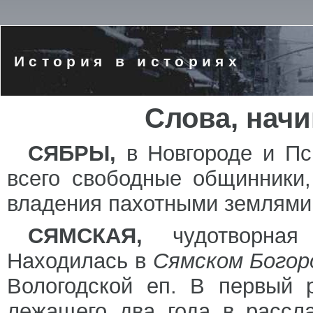
История в историях
Слова, нач
СЯБРЫ,
в Новгороде и Пс
всего свободные общинники
владения пахотными землями
СЯМСКАЯ,
чудотворна
Находилась в
Сямском Богор
Вологодской еп. В первый 
лежащего два года в рассла