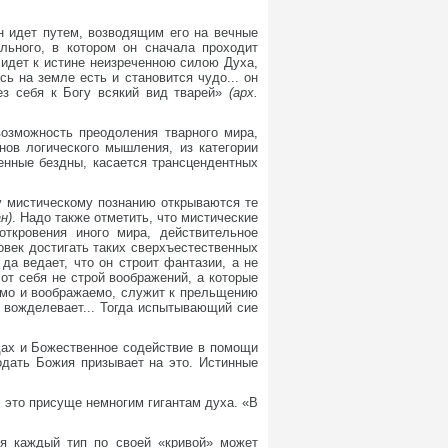
н идет путем, возводящим его на вечные
льного, в котором он сначала проходит
 идет к истине неизреченною силою Духа,
ь на земле есть и становится чудо... он
рез себя к Богу всякий вид тварей»
(арх.
озможность преодоления тварного мира,
нов логического мышления, из категории
енные бездны, касается трансцендентных
му мистическому познанию открываются те
н)
. Надо также отметить, что мистические
откровения иного мира, действительное
век достигать таких сверхъестественных
да ведает, что он строит фантазии, а не
от себя не строй воображений, а которые
еемо и воображаемо, служит к прельщению
о вожделевает... Тогда испытывающий сие
дах и Божественное содействие в помощи
годать Божия призывает на это. Истинные
 это присуще немногим гигантам духа. «В
тя каждый тип по своей «кривой» может