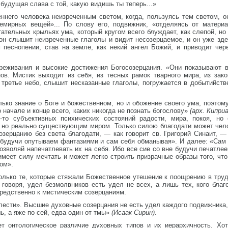
будущая слава с той, какую видишь ты теперь...»
ннего человека неизреченным светом, когда, пользуясь тем светом, о
емирных вещей»... По слову его, подвижник, «отделяясь от материа
тательных крыльях ума, который кругом всего блуждает, как слепой, но
н слышит неизреченные глаголы и видит несозерцаемое, и он уже здес
 песнопении, став на земле, как некий ангел Божий, и приводит че
еживания и высокие достижения Богосозерцания. «Они показывают в
ов. Мистик выходит из себя, из тесных рамок тварного мира, из зако
 третье небо, слышит несказанные глаголы, погружается в добытийств
олько знание о Боге и божественном, но и обожение своего ума, поэто
о начале и конце всего, каких никогда не познать богослову»
(арх. Киприа
-то субъективных психических состояний радости, мира, покоя, но 
, но реально существующим миром. Только силою благодати может чело
зерцанию без света благодати, — как говорит св. Григорий Синаит, — 
 будучи опутываем фантазиями и сам себя обманывая». И далее: «Сам 
позволяй напечатлевать их на себя. Ибо все сие со вне будучи печатл
имеет силу мечтать и может легко строить призрачные образы того, чт
ом».
олько те, которые стяжали Божественное утешение к поощрению в тру
 говоря, удел безмолвников есть удел не всех, а лишь тех, кого бла
редственно к мистическим созерцаниям.
елести». Высшие духовные созерцания не есть удел каждого подвижника,
ь, а яже по сей, едва один от тмы»
(Исаак Сирин)
.
ет онтологическое различие духовных типов и их иерархичность. Хо