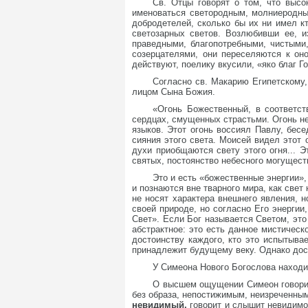
Св. Отцы говорят о том, что высо
именоваться светородным, молниеродны
добродетелей, сколько бы их ни имел 
светозарных светов. Возлюбивши ее, 
праведными, благопотребными, чистыми
созерцателями, они переселяются к он
действуют, поелику вкусили, «яко благ Г
Согласно св. Макарию Египетскому
лицом Сына Божия.
«Огонь Божественный, в соответст
сердцах, смущенных страстьми. Огонь н
языков. Этот огонь воссиял Павлу, бесе
сияния этого света. Моисей видел этот 
духи приобщаются свету этого огня... Э
святых, постоянство небесного могущес
Это и есть «божественные энергии»,
и познаются вне тварного мира, как свет
не носят характера внешнего явления, н
своей природе, но согласно Его энерги
Свет». Если Бог называется Светом, это
абстрактное: это есть данное мистичес
достоинству каждого, кто это испытыва
принадлежит будущему веку. Однако дос
У Симеона Нового Богослова наход
О высшем ощущении Симеон говорит 
без образа, непостижимым, неизреченным
невидимый,
говорит и слышит невидимо