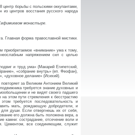
48 центр борьбы с польскими оккупантами,
н из центров восстания русского народа
-Евфимиевом монастыре
.
га. Главная форма православной мистики.
м приобретаемое «внимание» ума к тому,
е. неослабным напряжением сил с целью
подвиг и труд ума» (Макарий Египетский,
рание», «собрание внутрь» (еп. Феофан),
», «духовное делание» (Исихий).
 — повторяет за Великим Антонием Великий
 подвижника требуется знание духовных и
амообольщении и не видят своего падшего
о на этом пути стремления к бесстрастию
 этом требуется последовательность и
тавить мать, рождающую добродетели, и
 для души. Если отвергнешь их от себя,
ование его должна быть положена вера, а
ие камни: сострадание, отсечение воли и
ия. Цементом, все соединяющим, служит