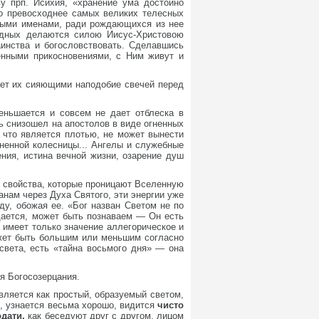
у прп. Исихия, «хранение ума достойно
но превосходнее самых великих телесных
тными именами, ради рождающихся из нее
ведных делаются силою Иисус-Христовою
аинства и богословствовать. Сделавшись
енными прикосновениями, с Ним живут и
ает их сияющими наподобие свечей перед
еньшается и совсем не дает отблеска в
ь снизошел на апостолов в виде огненных
, что является плотью, не может вынести
гненной колесницы... Ангелы и служебные
ения, истина вечной жизни, озарение душ
ие свойства, которые проницают Вселенную
анам через Духа Святого, эти энергии уже
ду, обожая ее. «Бог назван Светом не по
бщается, может быть познаваем — Он есть
 имеет только значение аллегорическое и
ожет быть большим или меньшим согласно
света, есть «тайна восьмого дня» — она
я Богосозерцания.
вляется как простый, образуемый светом,
о, узнается весьма хорошо, видится
чисто
одати,
как беседуют друг с другом, лицом