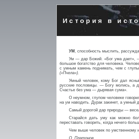
История в ист
УМ
, способность мыслить, рассужда
Ум — дар Божий. «Бог ума дает», —
большое богатство для человека. Челов
с умным камень поднимать, чем с глуп
(«Пчела»)
.
Умный человек, кому Бог дал ясны
русские пословицы. — Богу молись, а д
Счастье без ума — дырявая сума».
О неумном, глупом человеке говорил
на ум наводить. Дурак закинет, а умный 
Самый дорогой дар природы — весе
Старайся дать уму как можно бол
переставать говорить, когда нечего боль
Чем выше человек по умственному и
О. Платонов