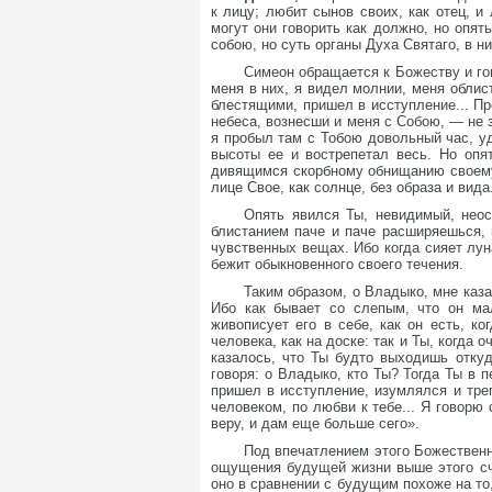
к лицу; любит сынов своих, как отец,
могут они говорить как должно, но опят
собою, но суть органы Духа Святаго, в 
Симеон обращается к Божеству и го
меня в них, я видел молнии, меня обли
блестящими, пришел в исступление... Пр
небеса, вознесши и меня с Собою, — не з
я пробыл там с Тобою довольный час, уд
высоты ее и вострепетал весь. Но опя
дивящимся скорбному обнищанию своему. 
лице Свое, как солнце, без образа и вида.
Опять явился Ты, невидимый, неос
блистанием паче и паче расширяешься,
чувственных вещах. Ибо когда сияет луна
бежит обыкновенного своего течения.
Таким образом, о Владыко, мне ка
Ибо как бывает со слепым, что он мал
живописует его в себе, как он есть, к
человека, как на доске: так и Ты, когда
казалось, что Ты будто выходишь откуд
говоря: о Владыко, кто Ты? Тогда Ты в 
пришел в исступление, изумлялся и треп
человеком, по любви к тебе... Я говорю
веру, и дам еще больше сего».
Под впечатлением этого Божественн
ощущения будущей жизни выше этого сч
оно в сравнении с будущим похоже на то,