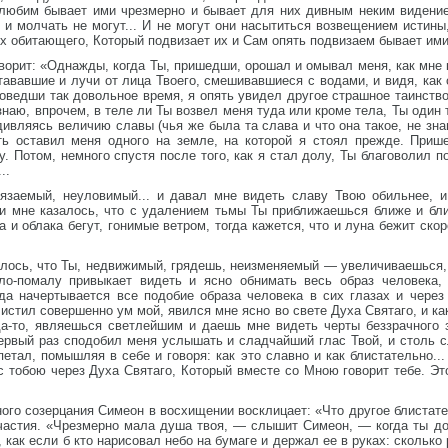
 и любим бывает ими чрезмерно и бывает для них дивным неким виден
ь и молчать не могут... И не могут они насытиться возвещением истины
них обитающего, Который подвизает их и Сам опять подвизаем бывает ими
ворит: «Однажды, когда Ты, пришедши, орошал и омывал меня, как мне 
стававшие и лучи от лица Твоего, смешивавшиеся с водами, и видя, к
оведши так довольное время, я опять увидел другое страшное таинство.
наю, впрочем, в теле ли Ты возвел меня туда или кроме тела, Ты один 
ивляясь величию славы (чья же была та слава и что она такое, не зна
ть оставил меня одного на земле, на которой я стоял прежде. При
Потом, немного спустя после того, как я стал долу, Ты благоволил по
..
язаемый, неуловимый... и давал мне видеть славу Твою обильнее, 
 и мне казалось, что с удалением тьмы Ты приближаешься ближе и бл
 и облака бегут, гонимые ветром, тогда кажется, что и луна бежит скор
залось, что Ты, недвижимый, грядешь, неизменяемый — увеличиваешься
о-помалу привыкает видеть и ясно обнимать весь образ человека, 
огда начертывается все подобие образа человека в сих глазах и чере
 очистил совершенно ум мой, явился мне ясно во свете Духа Святаго, и к
а-то, являешься светлейшим и даешь мне видеть черты беззрачного зр
первый раз сподобил меня услышать и сладчайший глас Твой, и столь с
етал, помышляя в себе и говоря: как это славно и как блистательно..
 с тобою через Духа Святаго, Который вместе со Мною говорит тебе. Эт
ого созерцания Симеон в восхищении восклицает: «Что другое блистате
астия. «Чрезмерно мала душа твоя, — слышит Симеон, — когда ты до
 как если б кто нарисовал небо на бумаге и держал ее в руках: сколько 