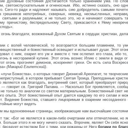
кие духовные состояния достигаются только хранением ума. По слов
м, светоиспускательным и огненосным. Ибо, истинно сказать, оно од
кто. Сего-то ради и надлежит называть сию добродетель самыми поче
из грешников непотребных, скверных, невежд, несмысленных, непра
, святыми и разумными; и не только это, но и начинают совершать т
ому пречистому, беспредельному Свету, прикасаются к Нему неизреч
осподь».
, огонь благодати, возжженный Духом Святым в сердцах христиан, дел
вии с волей человеческой, то возгорается большим пламенем, то ум
евещественный и божественный освещает и испытывает души. Этот огон
довал с ним, озарил его ум и вместе с тем ослепил его глаза, ибо то
огонь в несгораемой купине. Этот огонь вознес Илию с земли в виде о
тот огонь прогоняет демонов, искореняет грехи. Он есть сила Воскрес
тва»
(Макарий Египетский)
.
 «лучи Божества», о которых говорит Дионисий Ареопагит, те творческ
 неприступный, в котором пребывает Святая Троица. Преподанные христи
о являются как благодать, внутренний свет, который преобразует приро
и, — говорит св. Григорий Палама. — Насколько Бог проявляется, соо
 не только по аналогии со светом материальным. Божественный свет не
кого опыта. Этот божественный опыт дается каждому по его силам и м
ет. Видение Божества, ставшего лицезримым в озарении несозданного 
тойные могут видеть
им мы вдохновенные страницы, изображающие нам высочайшие состояни
так: «Бог не является в каком-либо очертании или отпечатлении, но я
. Больше этого я не могу ничего сказать. Впрочем, являет Он себя ясн
; беседует естеством Бог с теми, кои рождены от Него
богами по благ