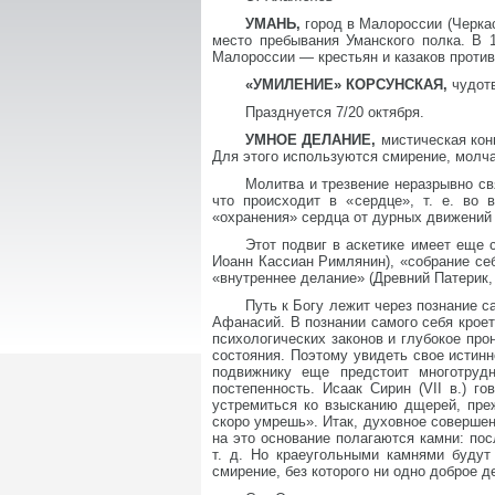
УМАНЬ,
город в Малороссии (Черкас
место пребывания Уманского полка. В 
Малороссии — крестьян и казаков против
«УМИЛЕНИЕ» КОРСУНСКАЯ,
чудот
Празднуется 7/20 октября.
УМНОЕ ДЕЛАНИЕ,
мистическая кон
Для этого используются смирение, молча
Молитва и трезвение неразрывно св
что происходит в «сердце», т. е. во
«охранения» сердца от дурных движений
Этот подвиг в аскетике имеет еще 
Иоанн Кассиан Римлянин), «собрание себ
«внутреннее делание» (Древний Патерик,
Путь к Богу лежит через познание с
Афанасий. В познании самого себя кроет
психологических законов и глубокое пр
состояния. Поэтому увидеть свое истинн
подвижнику еще предстоит многотруд
постепенность. Исаак Сирин (VII в.) 
устремиться ко взысканию дщерей, пре
скоро умрешь». Итак, духовное совершен
на это основание полагаются камни: пос
т. д. Но краеугольными камнями будут
смирение, без которого ни одно доброе д