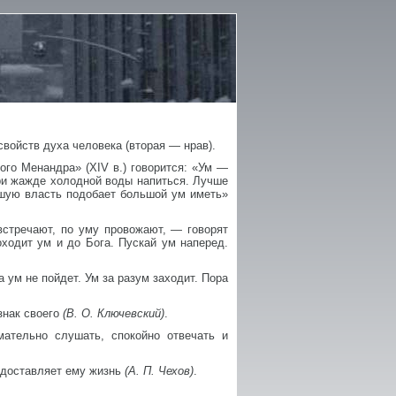
свойств духа человека (вторая — нрав).
го Менандра» (XIV в.) говорится: «Ум —
ри жажде холодной воды напиться. Лучше
ую власть подобает большой ум иметь»
встречают, по уму провожают, — говорят
ходит ум и до Бога. Пускай ум наперед.
 ум не пойдет. Ум за разум заходит. Пора
знак своего
(В. О. Ключевский)
.
ательно слушать, спокойно отвечать и
 доставляет ему жизнь
(А. П. Чехов)
.