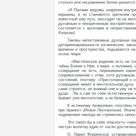
столько или несравненно более разнится 
«И Паламе ведомы озарения внутре
вершины, и он становится зрителем пр
известный ему путь, восходит не на меч
духовным и неизреченным восприятием о
состязается с ангелами в непрестанном
Киприан)
.
Таковы непостижимые духовные пер
детерминированности космических закон
времени и пространства, подымается на
основ твари.
...«Мистическое ведение есть не т
тайны Божия о Нем, о мире, о человеке, 
созерцания не есть переживания каких
соприкосновение с этим, хотя духовным
состояний, поэтому: «Приступающий к со
созерцания имеет в мечтательном духе,
сами строятся, не внимай тем и уму не 
души... Ум и сам по себе естественную 
бывает уже мечтателем, а не безмолвник
К истинному безмолвию способны т
при бранех»
(Иоанн Лествичник)
. Иначе
подвижники никогда не стремились непос
Это таило бы в себе опасность «пр
чистую молитву един от тысяч достигнеш
О.
Павел Флоренский
устанавлива