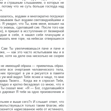
ием и страшным слышанием, о которых не
, потому что не суть больше господа над
».
казалось, водами и многократно погружал
ак омываем был водами световиднейшими и
 Я увидел, что Ты, взяв меня, возшел на
то знаешь, сделавший сие. После того как
ю), я пришел в исступление от безмерной
шедши в себя, я нашел себя плачущим и
казать мне горе, на небесах отверзшихся
и Сам Ты увеличиваешься паче и паче и
иже, — как это часто испытываем мы и в
ее, хотя на деле она нисколько не скорее
, не имеющий образа — приемлешь образ.
или все очертания человеческого тела,
з них проходит в ум и рисуется в памяти
ак ум мой видел Тебя яснее и чище, то мне
ака Твоего... Когда же я спросил Тебя,
ладко и кротко беседовал со мною, что я
. Ты сказал мне: «Я — Бог, соделавшийся
о даровал Я тебе за одно произволение и
льнее и выше сего?» И слышит ответ, что
вольствуешься только таким благом, ибо
разнится нарисованное небо от истинного,