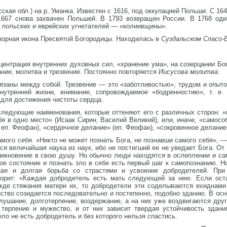
ская обл.) на р. Уманка. Известен с 1616, под оккупацией Польши. С 16
1667 снова захвачен Польшей. В 1793 возвращен России. В 1768 оди
 польских и еврейских угнетателей — «колиивщины».
ворная икона Пресвятой Богородицы. Находилась в
Суздальском Спасо
центрация внутренних духовных сил, «хранение ума», на созерцании Бо
ние, молитва и трезвение. Постоянно повторяется
Иисусова молитва
.
язаны между собой. Трезвение — это «заботливостью», трудом и опыто
 внутренней жизни, внимание, сопровождаемое «бодренностию», т. 
 для достижения чистоты сердца.
следующие наименования, которые оттеняют его с различных сторон: «
я в одно место» (Исаак Сирин, Василий Великий), или, иначе, «самособ
 еп. Феофан), «сердечное делание» (еп. Феофан), «сокровенное делание
амого себя. «Никто не может познать Бога, не познавши самого себя»,
ся величайшая наука из наук, ибо не постигший ее не уведает Бога. От
оникновение в свою душу. Но обычно люди находятся в ослеплении и с
ое состояние и познать зло в себе есть первый шаг к самопознанию. Н
ная и долгая борьба со страстями и усвоение добродетелей. При
говорит: «Каждая добродетель есть мать следующей за нею. Если ос
жде стяжания матери их, то добродетели эти соделываются ехиднами
ство созидается последовательно и постепенно, подобно зданию. В осн
лушание, долготерпение, воздержание, а на них уже воздвигаются друг
 терпение и мужество, и от них зависит твердая устойчивость здан
ело не есть добродетель и без которого нельзя спастись.