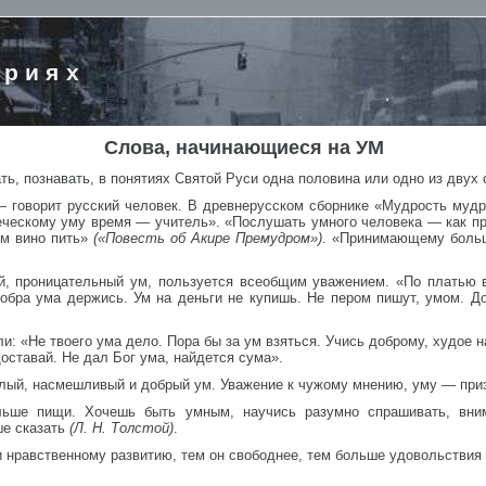
ориях
Слова, начинающиеся на УМ
ть, познавать, в понятиях Святой Руси одна половина или одно из двух 
 говорит русский человек. В древнерусском сборнике «Мудрость мудро
еческому уму время — учитель». «Послушать умного человека — как п
ым вино пить»
(«Повесть об Акире Премудром»)
. «Принимающему больш
й, проницательный ум, пользуется всеобщим уважением. «По платью 
обра ума держись. Ум на деньги не купишь. Не пером пишут, умом. До
и: «Не твоего ума дело. Пора бы за ум взяться. Учись доброму, худое на
доставай. Не дал Бог ума, найдется сума».
лый, насмешливый и добрый ум. Уважение к чужому мнению, уму — при
ьше пищи. Хочешь быть умным, научись разумно спрашивать, вним
ше сказать
(Л. Н. Толстой)
.
 нравственному развитию, тем он свободнее, тем больше удовольствия