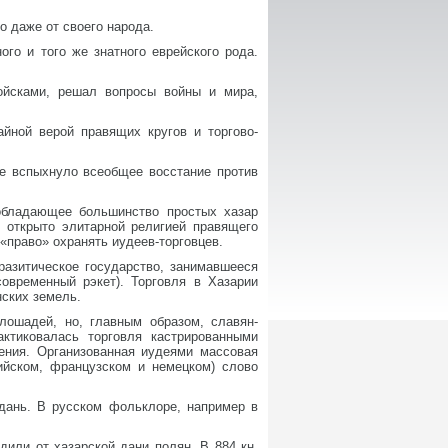
о даже от своего народа.
ого и того же знатного еврейского рода.
ойсками, решал вопросы войны и мира,
айной верой правящих кругов и торгово-
не вспыхнуло всеобщее восстание против
обладающее большинство простых хазар
 открыто элитарной религией правящего
«право» охранять иудеев-торговцев.
разитическое государство, занимавшееся
овременный рэкет). Торговля в Хазарии
нских земель.
лошадей, но, главным образом, славян-
ктиковалась торговля кастрированными
ения. Организованная иудеями массовая
ийском, французском и немецком) слово
 дань. В русском фольклоре, например в
дили от хазарской дани полян. В 884 кн.