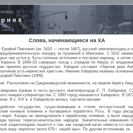
ориях
Слова, начинающиеся на ХА
 Ерофей Павлович (ок. 1610 — после 1667), русский землепроходец и 
-предпринимательскую поездку за пушниной в Мангазею. С 1632 заним
крыл при устье р. Куты соляные источники и построил варницу, а затем
 Киренги. В 1649–53 совершил поход с отрядом по Амуру от впадения 
ние приняло русское подданство. Хабаров составил «Чертеж реке Ам
иказчиком усть-киренгских крестьян. Именем Хабарова названы основанн
 Ерофей Павлович (1909).
рая. Расположен на Среднеамурской низменности, на правом берегу Амур
Хабаровка (назван в честь русского землепроходца
Е. П. Хабарова
). С
ого генерал-губернаторства. С 1893 город называется Хабаровск. В 187
ком. В к. XIX в. в Хабаровске велась торговля мехами.
удейское государство, существовавшее в степях юго-восточной ч
кие кочевые племена и пытавшееся поработить Русь. В годы расцве
о моря. Хазары не принадлежали к еврейскому племени, а были народ
еди прочих тюркско-монгольских народов. Значительные изменения п
кой энциклопедии» пишется о том, как хазарский каган «вместе со св
кую веру, вероятно около 679 г. нашей эры». По другим источникам, ок