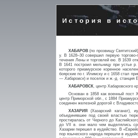
История в ист
ХАБАРОВ
(по прозвищу Святитский)
у. В 1628–30 совершил первую торгово
течения Лены и торговлей ею. В 1639 от
В 1641 построил мельницу при устье р.
которого приамурское коренное населе
боярские по г. Илимску и с 1658 стал пр
—
Хабаровск
) и поселок и ж.-д. станция
ХАБАРОВСК
, центр Хабаровского к
Основан в 1858 как военный пост 
центр Приморской обл., с 1884 Приамурск
соединен железной дорогой с Владивосто
ХАЗАРИЯ
(Хазарский каганат), и
объединявшее под своей властью тюркс
простиралась от Черного до Каспийског
до VII в. они мало чем выделялись ср
Хазарии перешел в иудейство. В «Еврейс
пор языческого народа перешли в иудейс