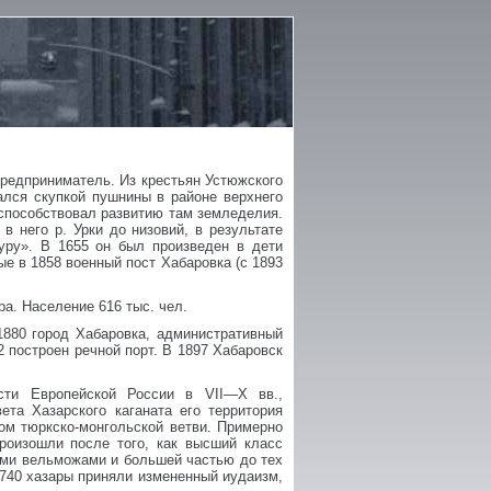
предприниматель. Из крестьян Устюжского
ался скупкой пушнины в районе верхнего
 способствовал развитию там земледелия.
в него р. Урки до низовий, в результате
уру». В 1655 он был произведен в дети
ые в 1858 военный пост Хабаровка (с 1893
а. Население 616 тыс. чел.
1880 город Хабаровка, административный
2 построен речной порт. В 1897 Хабаровск
асти Европейской России в VII—X вв.,
та Хазарского каганата его территория
ом тюркско-монгольской ветви. Примерно
роизошли после того, как высший класс
оими вельможами и большей частью до тех
. 740 хазары приняли измененный иудаизм,