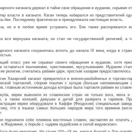
рского каганата держал в тайне свое обращение в иудаизм, скрывая эт
ер власти в каганате. Каган теперь избирался из представителей одн
рь-бек. Последнему фактически и принадлежала настоящая власть.
ана, но и в любое время устранить его. Бек также распоряжался в
а вся верхушка каганата, он стал не государственной религией, а т
рского каганата сохранялась вплоть до начала IX века, когда в стра
костью.
ящий класс уже не скрывал своего обращения в иудаизм, хотя пре
и оставаться язычниками, христианами, мусульманами. Иудаизм стал
ие религии, считались рабами царя, простым хазарам предоставлялось 
ии Хазарский каганат превратился в военно-разбойничье и торгово-па
ческой торговлей, сбором пошлин с купцов (больше напоминающим с
в, главным источником дохода которых была торговля рабами из славя
уба, евреи вывозили из славянских стран не только воск, меха и 
, а также юношей, девушек и детей для разврата и гаремов. Пра
астрации евреи оборудовали в Каффе (Феодосии) специальные завед
тому, что в языках самых больших народов мира того времени (англ
».
еи подчинили себе племена восточных славян, заставляя их платить
 и Жидовине, о борьбе с «царем иудейским и силой жидовскою».
Руси было недолгим. На стыке VIII—IX вв. князья
Асколд
и
Дир
освобо