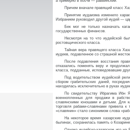
а примерно в 800-м — раввинский.
Причем вначале правящий класс Хаза
Принятие иудаизма изменило характ
Избранием руководил другой иудей — ца
Бек мог не только назначать каг
государственных финансов.
Несмотря на то что иудейской был
ростовщического класса.
Тайная вера правящего класса Хаза
иудеев, подавленное со страшной жесто
После подавления восстания прав
отказались поменять веру и продолжал
класса, подданные, исповедовавшие друг
Под водительством иудейской религ
сбором грабительских даней, посредни
находилась исключительно в руках иудее
По свидетельству Ибрагима Ибн Як
военнопленных для продажи в рабство
славянскими юношами и детьми. Для к
торговля рабами-славянами привела к 
«славянин» стало синонимом слова «раб
На некоторое время хазарские иуд
былинах, сохранилась память о Козарине
Однако иудейско-хазарское иго на 