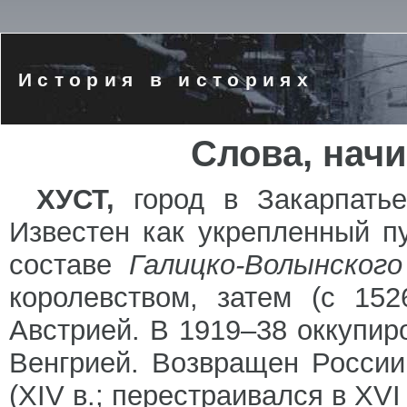
История в историях
Слова, нач
ХУСТ,
город в Закарпать
Известен как укрепленный п
составе
Галицко-Волынског
королевством, затем (с 15
Австрией. В 1919–38 оккупир
Венгрией. Возвращен России
(XIV в.; перестраивался в XVI 