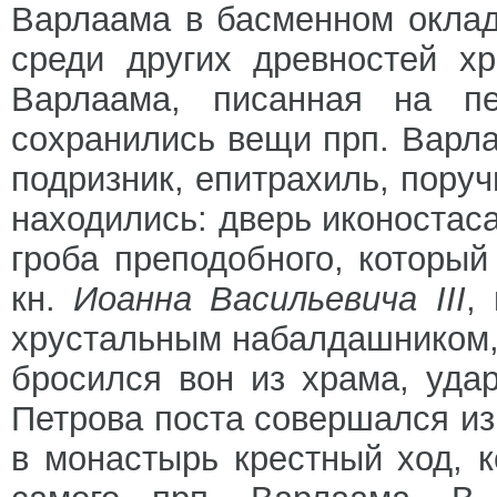
Варлаама в басменном оклад
среди других древностей х
Варлаама, писанная на пе
сохранились вещи прп. Варла
подризник, епитрахиль, поруч
находились: дверь иконостас
гроба преподобного, который
кн.
Иоанна Васильевича III
,
хрустальным набалдашником,
бросился вон из храма, уда
Петрова поста совершался и
в монастырь крестный ход, 