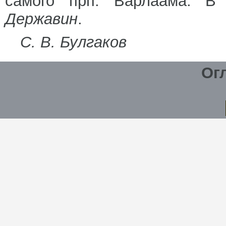
самого прп. Варлаама. В
Державин
.
С. В. Булгаков
Ог